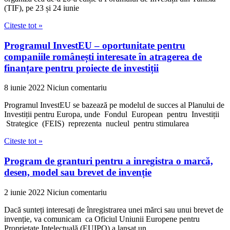
(TIF), pe 23 și 24 iunie
Citeste tot »
Programul InvestEU – oportunitate pentru
companiile românești interesate în atragerea de
finanțare pentru proiecte de investiții
8 iunie 2022
Niciun comentariu
Programul InvestEU se bazează pe modelul de succes al Planului de
Investiții pentru Europa, unde Fondul European pentru Investiții
Strategice (FEIS) reprezenta nucleul pentru stimularea
Citeste tot »
Program de granturi pentru a inregistra o marcă,
desen, model sau brevet de invenție
2 iunie 2022
Niciun comentariu
Dacă sunteți interesați de înregistrarea unei mărci sau unui brevet de
invenție, va comunicam ca Oficiul Uniunii Europene pentru
Proprietate Intelectuală (EUIPO) a lansat un