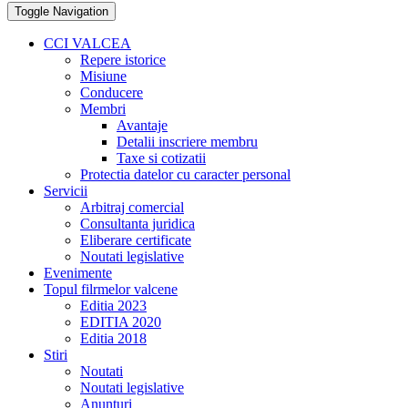
Toggle Navigation
CCI VALCEA
Repere istorice
Misiune
Conducere
Membri
Avantaje
Detalii inscriere membru
Taxe si cotizatii
Protectia datelor cu caracter personal
Servicii
Arbitraj comercial
Consultanta juridica
Eliberare certificate
Noutati legislative
Evenimente
Topul filrmelor valcene
Editia 2023
EDITIA 2020
Editia 2018
Stiri
Noutati
Noutati legislative
Anunturi