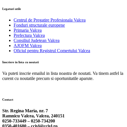
Legaturi utile
Centrul de Pregatire Profesionala Valcea
Fonduri structurale europene
Primaria Valcea
Prefectura Valcea
Consiliul Judetean Valcea
AJOFM Valcea
Oficiul pentru Registrul Comertului Valcea
Inscriere in lista cu noutati
Va puteti inscrie emailul in lista noastra de noutati. Va tinem astfel la
curent cu noutatile precum si oportunitatile aparute.
Contact
Str. Regina Maria, nr. 7
Ramnicu Valcea, Valcea, 240151
0250-733449 –
0250-734200
0350-401680 –
ccivl@ccivl.ro