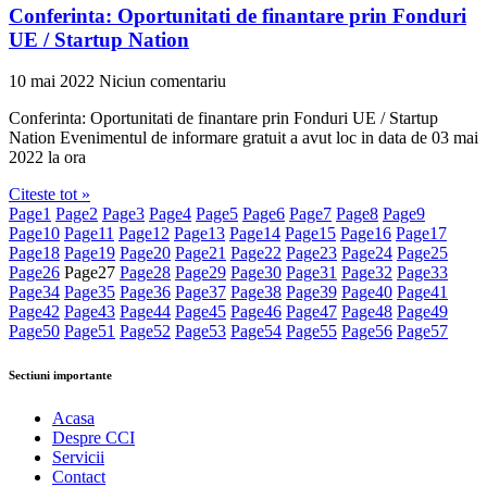
Conferinta: Oportunitati de finantare prin Fonduri
UE / Startup Nation
10 mai 2022
Niciun comentariu
Conferinta: Oportunitati de finantare prin Fonduri UE / Startup
Nation Evenimentul de informare gratuit a avut loc in data de 03 mai
2022 la ora
Citeste tot »
Page
1
Page
2
Page
3
Page
4
Page
5
Page
6
Page
7
Page
8
Page
9
Page
10
Page
11
Page
12
Page
13
Page
14
Page
15
Page
16
Page
17
Page
18
Page
19
Page
20
Page
21
Page
22
Page
23
Page
24
Page
25
Page
26
Page
27
Page
28
Page
29
Page
30
Page
31
Page
32
Page
33
Page
34
Page
35
Page
36
Page
37
Page
38
Page
39
Page
40
Page
41
Page
42
Page
43
Page
44
Page
45
Page
46
Page
47
Page
48
Page
49
Page
50
Page
51
Page
52
Page
53
Page
54
Page
55
Page
56
Page
57
Sectiuni importante
Acasa
Despre CCI
Servicii
Contact