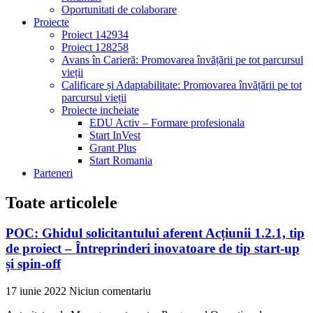
Oportunitati de colaborare
Proiecte
Proiect 142934
Proiect 128258
Avans în Carieră: Promovarea învățării pe tot parcursul
vieții
Calificare și Adaptabilitate: Promovarea învățării pe tot
parcursul vieții
Proiecte incheiate
EDU Activ – Formare profesionala
Start InVest
Grant Plus
Start Romania
Parteneri
Toate articolele
POC: Ghidul solicitantului aferent Acțiunii 1.2.1, tip
de proiect – Întreprinderi inovatoare de tip start-up
și spin-off
17 iunie 2022
Niciun comentariu