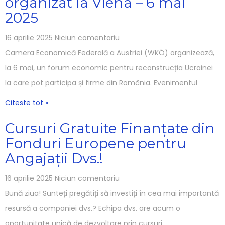
organizat la Viena – 6 mai
2025
16 aprilie 2025
Niciun comentariu
Camera Economică Federală a Austriei (WKÖ) organizează,
la 6 mai, un forum economic pentru reconstrucția Ucrainei
la care pot participa și firme din România. Evenimentul
Citeste tot »
Cursuri Gratuite Finanțate din
Fonduri Europene pentru
Angajații Dvs.!
16 aprilie 2025
Niciun comentariu
Bună ziua! Sunteți pregătiți să investiți în cea mai importantă
resursă a companiei dvs.? Echipa dvs. are acum o
oportunitate unică de dezvoltare prin cursuri