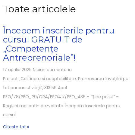
Naviga
Toate articolele
Începem înscrierile pentru
cursul GRATUIT de
„Competențe
Antreprenoriale”!
17 aprilie 2025
Niciun comentariu
Proiect „Calificare și adaptabilitate: Promovarea învaţării pe
tot parcursul vieţii”, 313159 Apel
PEO/78/PEO_P9/OP4/ESO4.7/PEO_A36 – “Ține pasul” –
Regiuni mai putin dezvoltate Începem înscrierile pentru
cursul
Citeste tot »