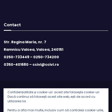
Contact
Str. Regina Maria, nr. 7
Ramnicu Valcea, Valcea, 240151
0250-733449 –
0250-734200
0350-401680 –
ccivl@ccivl.ro
Confidențialitate și cookie-uri: acest site folosește cookie-uri.
© 2026 Camera de Comert si Industrie Valcea | Theme by
Dacă continui să folosești acest site web, ești de acord cu
utilizarea lor.
Theme Ansar
Pentru a afla mai multe, inclusiv cum să controlezi cookie-urile,