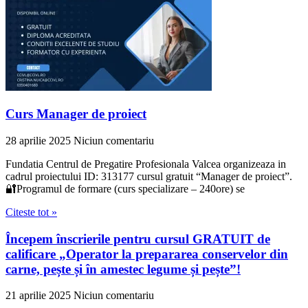
Curs Manager de proiect
28 aprilie 2025
Niciun comentariu
Fundatia Centrul de Pregatire Profesionala Valcea organizeaza in
cadrul proiectului ID: 313177 cursul gratuit “Manager de proiect”.
🔐Programul de formare (curs specializare – 240ore) se
Citeste tot »
Începem înscrierile pentru cursul GRATUIT de
calificare „Operator la prepararea conservelor din
carne, pește și în amestec legume și pește”!
21 aprilie 2025
Niciun comentariu