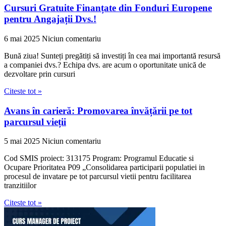
Cursuri Gratuite Finanțate din Fonduri Europene
pentru Angajații Dvs.!
6 mai 2025
Niciun comentariu
Bună ziua! Sunteți pregătiți să investiți în cea mai importantă resursă
a companiei dvs.? Echipa dvs. are acum o oportunitate unică de
dezvoltare prin cursuri
Citeste tot »
Avans în carieră: Promovarea învățării pe tot
parcursul vieții
5 mai 2025
Niciun comentariu
Cod SMIS proiect: 313175 Program: Programul Educatie si
Ocupare Prioritatea P09 „Consolidarea participarii populatiei in
procesul de invatare pe tot parcursul vietii pentru facilitarea
tranzitiilor
Citeste tot »