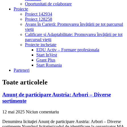
Oportunitati de colaborare
Proiecte
Proiect 142934
Proiect 128258
Avans în Carieră: Promovarea învățării pe tot parcursul
vieții
Calificare și Adaptabilitate: Promovarea învățării pe tot
parcursul vieții
Proiecte incheiate
EDU Activ – Formare profesionala
Start InVest
Grant Plus
Start Romania
Parteneri
Toate articolele
Anunț de participare Austria: Arbori – Diverse
sortimente
12 mai 2025
Niciun comentariu
Denumirea licitaţiei Anunț de participare Austria: Arbori – Diverse
sortimente Numărul licitaţiei/codul de identificare la organizator MA