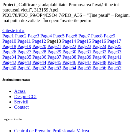
Proiect „Calificare și adaptabilitate: Promovarea învaţării pe tot
parcursul vieţii”, 313159 Apel
PEO/78/PEO_P9/OP4/ESO4.7/PEO_A36 – “Ține pasul” – Regiuni
mai putin dezvoltate Începem înscrierile pentru
Citeste tot »
Page
1
Page
2
Page
3
Page
4
Page
5
Page
6
Page
7
Page
8
Page
9
Page
10
Page
11
Page
12
Page
13
Page
14
Page
15
Page
16
Page
17
Page
18
Page
19
Page
20
Page
21
Page
22
Page
23
Page
24
Page
25
Page
26
Page
27
Page
28
Page
29
Page
30
Page
31
Page
32
Page
33
Page
34
Page
35
Page
36
Page
37
Page
38
Page
39
Page
40
Page
41
Page
42
Page
43
Page
44
Page
45
Page
46
Page
47
Page
48
Page
49
Page
50
Page
51
Page
52
Page
53
Page
54
Page
55
Page
56
Page
57
Sectiuni importante
Acasa
Despre CCI
Servicii
Contact
Legaturi utile
Centrul de Pregatire Profesionala Valcea