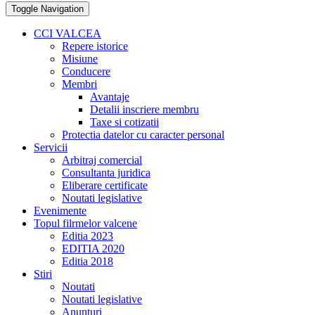
Toggle Navigation
CCI VALCEA
Repere istorice
Misiune
Conducere
Membri
Avantaje
Detalii inscriere membru
Taxe si cotizatii
Protectia datelor cu caracter personal
Servicii
Arbitraj comercial
Consultanta juridica
Eliberare certificate
Noutati legislative
Evenimente
Topul filrmelor valcene
Editia 2023
EDITIA 2020
Editia 2018
Stiri
Noutati
Noutati legislative
Anunturi