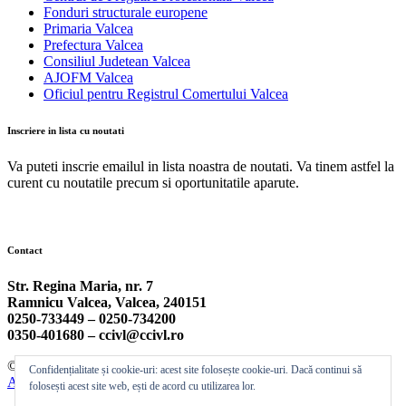
Fonduri structurale europene
Primaria Valcea
Prefectura Valcea
Consiliul Judetean Valcea
AJOFM Valcea
Oficiul pentru Registrul Comertului Valcea
Inscriere in lista cu noutati
Va puteti inscrie emailul in lista noastra de noutati. Va tinem astfel la
curent cu noutatile precum si oportunitatile aparute.
Contact
Str. Regina Maria, nr. 7
Ramnicu Valcea, Valcea, 240151
0250-733449 –
0250-734200
0350-401680 –
ccivl@ccivl.ro
© 2026 Camera de Comert si Industrie Valcea | Theme by
Theme
Confidențialitate și cookie-uri: acest site folosește cookie-uri. Dacă continui să
Ansar
folosești acest site web, ești de acord cu utilizarea lor.