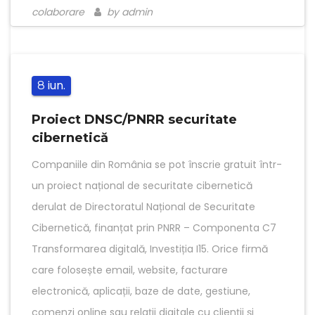
colaborare
by admin
iun.
8
Proiect DNSC/PNRR securitate
cibernetică
Companiile din România se pot înscrie gratuit într-
un proiect național de securitate cibernetică
derulat de Directoratul Național de Securitate
Cibernetică, finanțat prin PNRR – Componenta C7
Transformarea digitală, Investiția I15. Orice firmă
care folosește email, website, facturare
electronică, aplicații, baze de date, gestiune,
comenzi online sau relații digitale cu clienții și