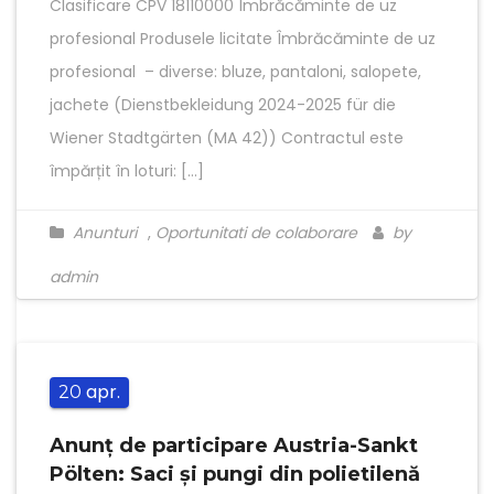
Clasificare CPV 18110000 Îmbrăcăminte de uz
profesional Produsele licitate Îmbrăcăminte de uz
profesional – diverse: bluze, pantaloni, salopete,
jachete (Dienstbekleidung 2024-2025 für die
Wiener Stadtgärten (MA 42)) Contractul este
împărțit în loturi: […]
Anunturi
,
Oportunitati de colaborare
by
admin
apr.
20
Anunț de participare Austria-Sankt
Pölten: Saci şi pungi din polietilenă