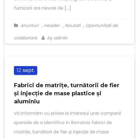
furnizorii are nevoie de […]
Anunturi
,
Header
,
Noutati
,
Oportunitati de
colaborare
by admin
sept.
12
Fabrici de matrițe, turnătorii de fier
și injecție de mase plastice și
aluminiu
Vă informăm cu privire la interesul unei companii
spaniole de a identifica în România fabrici de
matrițe, turnătorii de fier și injecție de mase