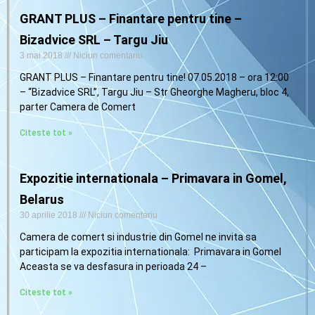
GRANT PLUS – Finantare pentru tine –
Bizadvice SRL – Targu Jiu
3 mai 2018
Niciun comentariu
GRANT PLUS – Finantare pentru tine! 07.05.2018 – ora 12:00
– “Bizadvice SRL”, Targu Jiu – Str Gheorghe Magheru, bloc 4,
parter Camera de Comert
Citeste tot »
Expozitie internationala – Primavara in Gomel,
Belarus
30 aprilie 2018
Niciun comentariu
Camera de comert si industrie din Gomel ne invita sa
participam la expozitia internationala: Primavara in Gomel
Aceasta se va desfasura in perioada 24 –
Citeste tot »