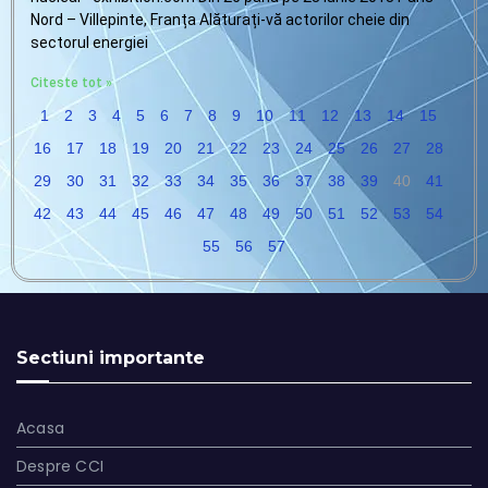
Nord – Villepinte, Franța Alăturați-vă actorilor cheie din
sectorul energiei
Citeste tot »
1
2
3
4
5
6
7
8
9
10
11
12
13
14
15
16
17
18
19
20
21
22
23
24
25
26
27
28
29
30
31
32
33
34
35
36
37
38
39
40
41
42
43
44
45
46
47
48
49
50
51
52
53
54
55
56
57
Sectiuni importante
Acasa
Despre CCI