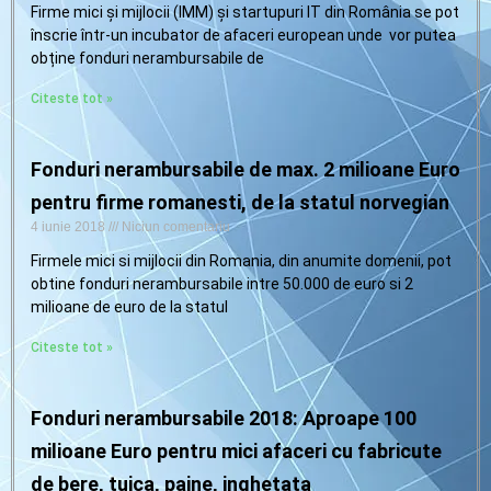
Firme mici și mijlocii (IMM) și startupuri IT din România se pot
înscrie într-un incubator de afaceri european unde vor putea
obține fonduri nerambursabile de
Citeste tot »
Fonduri nerambursabile de max. 2 milioane Euro
pentru firme romanesti, de la statul norvegian
4 iunie 2018
Niciun comentariu
Firmele mici si mijlocii din Romania, din anumite domenii, pot
obtine fonduri nerambursabile intre 50.000 de euro si 2
milioane de euro de la statul
Citeste tot »
Fonduri nerambursabile 2018: Aproape 100
milioane Euro pentru mici afaceri cu fabricute
de bere, tuica, paine, inghetata