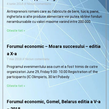
4 iunie 2018
Niciun comentariu
Antreprenorii romani care au fabricute de bere, tuica, paine,
inghetata si alte produse alimentare vor putea obtine fonduri
nerambursabile cu valori maxime variind intre 200.000
Citeste tot »
Forumul economic – Moara succesului – editia
a X-a
7 mai 2018
Niciun comentariu
Programul evenimentului asa cum el a fost trimis de catre
organizatori June 29, Friday 9.00- 10.00 Registration of the
participants (IC Olimpiets, 30 let Pobedy
Citeste tot »
Forumul economic, Gomel, Belarus editia a V-a
– 2018