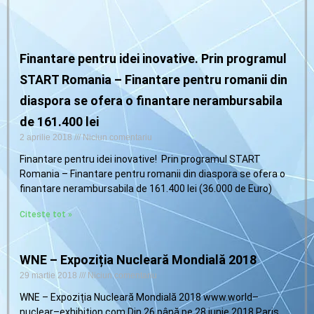
Finantare pentru idei inovative. Prin programul
START Romania – Finantare pentru romanii din
diaspora se ofera o finantare nerambursabila
de 161.400 lei
2 aprilie 2018
Niciun comentariu
Finantare pentru idei inovative! Prin programul START
Romania – Finantare pentru romanii din diaspora se ofera o
finantare nerambursabila de 161.400 lei (36.000 de Euro)
Citeste tot »
WNE – Expoziția Nucleară Mondială 2018
29 martie 2018
Niciun comentariu
WNE – Expoziția Nucleară Mondială 2018 www.world–
nuclear–exhibition.com Din 26 până pe 28 iunie 2018 Paris