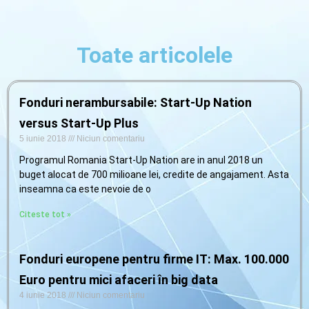
Naviga
Toate articolele
Fonduri nerambursabile: Start-Up Nation
versus Start-Up Plus
5 iunie 2018
Niciun comentariu
Programul Romania Start-Up Nation are in anul 2018 un
buget alocat de 700 milioane lei, credite de angajament. Asta
inseamna ca este nevoie de o
Citeste tot »
Fonduri europene pentru firme IT: Max. 100.000
Euro pentru mici afaceri în big data
4 iunie 2018
Niciun comentariu