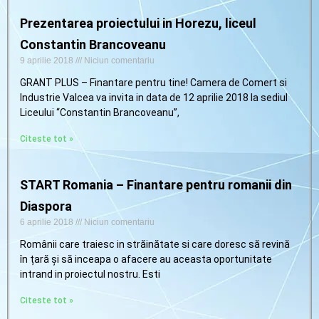
Prezentarea proiectului in Horezu, liceul
Constantin Brancoveanu
9 aprilie 2018
Niciun comentariu
GRANT PLUS – Finantare pentru tine! Camera de Comert si
Industrie Valcea va invita in data de 12 aprilie 2018 la sediul
Liceului “Constantin Brancoveanu”,
Citeste tot »
START Romania – Finantare pentru romanii din
Diaspora
6 aprilie 2018
Niciun comentariu
Românii care traiesc in străinătate si care doresc să revină
în țară și să inceapa o afacere au aceasta oportunitate
intrand in proiectul nostru. Esti
Citeste tot »