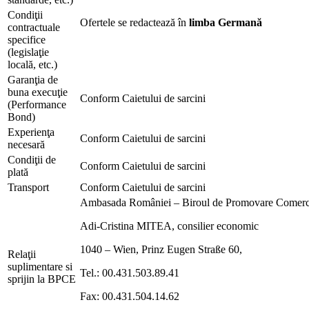
Condiţii
Ofertele se redactează în
limba
Germană
contractuale
specifice
(legislaţie
locală, etc.)
Garanţia de
buna execuţie
Conform Caietului de sarcini
(Performance
Bond)
Experienţa
Conform Caietului de sarcini
necesară
Condiţii de
Conform Caietului de sarcini
plată
Transport
Conform Caietului de sarcini
Ambasada României – Biroul de Promovare Comerc
Adi-Cristina MITEA, consilier economic
1040 – Wien, Prinz Eugen Straße 60,
Relaţii
suplimentare si
Tel.: 00.431.503.89.41
sprijin la BPCE
Fax: 00.431.504.14.62