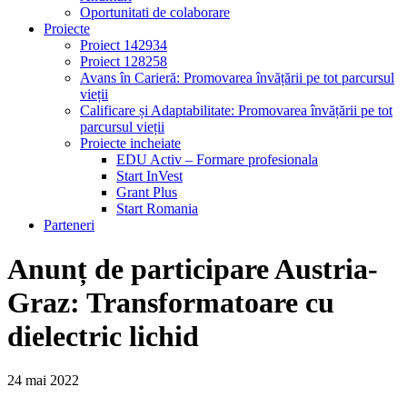
Oportunitati de colaborare
Proiecte
Proiect 142934
Proiect 128258
Avans în Carieră: Promovarea învățării pe tot parcursul
vieții
Calificare și Adaptabilitate: Promovarea învățării pe tot
parcursul vieții
Proiecte incheiate
EDU Activ – Formare profesionala
Start InVest
Grant Plus
Start Romania
Parteneri
Anunț de participare Austria-
Graz: Transformatoare cu
dielectric lichid
24
mai
2022