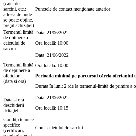
(caiet de
sarcini, etc.:
Punctele de contact menţionate anterior
adresa de unde
se poate obţine,
preţul achiziţiei)
Termenul limită
Data: 21/06/2022
de obţinere a
caietului de
Ora locală: 10:00
sarcini
Data: 21/06/2022
Termenul limită
Ora locală: 10:00
de depunere a
ofertelor
Perioada minimă pe parcursul căreia ofertantul tr
(data si ora)
Durata în luni: 2 (de la termenul-limită de primire a o
Data: 21/06/2022
Data si ora
deschiderii
Ora locală: 10:15
licitaţiei
Condiţii tehnice
specifice
Conf. caietului de sarcini
(certificări,
standarde, etc.)