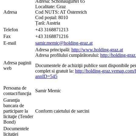
Adresă: Schönaugürtel 65
Localitate: Graz
Adresa
Cod NUTS: AT Österreich
Cod poștal: 8010
Țară: Austria
Telefon
+43 3168871213
Fax
+43 3168871216
E-mail
samir.memic@holding-graz.at
Adresa principală:
http://www.holding-graz.at
Adresa profilului cumpărătorului:
http://holding-gr
Adresa paginii
Documentele de achiziţii publice sunt disponibile pent
web
complet si gratuit la:
http://holding-graz.vemap.com
annID=545
Persoana de
Samir Memic
contact/funcţia
Garanţia
bancara de
participare la
Conform caietului de sarcini
licitaţie (Tender
Bond)
Documentele
licitaţiei