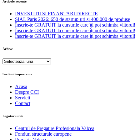
Articole recente
INVESTITII SI FINANTARI DIRECTE
SIAL Paris 2026: 650 de startup-uri și 400.000 de produse
Înscrie-te GRATUIT la cursurile care îți pot schimba viitorul!
Înscrie-te GRATUIT la cursurile care îți pot schimba viitorul!
Înscrie-te GRATUIT la cursurile care îți pot schimba viitorul!
Arhive
Arhive
Sectiuni importante
Acasa
Despre CCI
Servicii
Contact
Legaturi utile
Centrul de Pregatire Profesionala Valcea
Fonduri structurale europene
Primaria Valcea