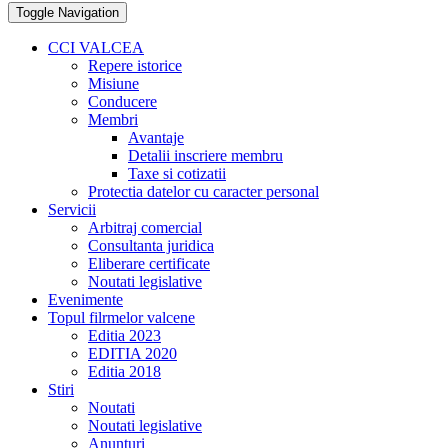
Toggle Navigation
CCI VALCEA
Repere istorice
Misiune
Conducere
Membri
Avantaje
Detalii inscriere membru
Taxe si cotizatii
Protectia datelor cu caracter personal
Servicii
Arbitraj comercial
Consultanta juridica
Eliberare certificate
Noutati legislative
Evenimente
Topul filrmelor valcene
Editia 2023
EDITIA 2020
Editia 2018
Stiri
Noutati
Noutati legislative
Anunturi