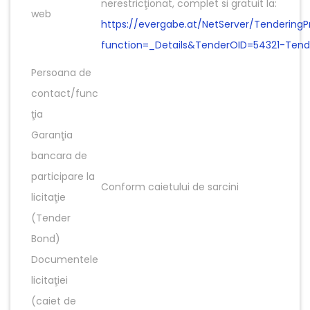
nerestricţionat, complet si gratuit la:
web
https://evergabe.at/NetServer/TenderingP
function=_Details&TenderOID=54321-Ten
Persoana de
contact/func
ţia
Garanţia
bancara de
participare la
Conform caietului de sarcini
licitaţie
(Tender
Bond)
Documentele
licitaţiei
(caiet de