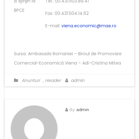
si sprijin la
Tel.: 00.431.503.89.41
BPCE
Fax: 00.431.504.14.62
E-mail:
viena.economic@mae.ro
Sursa: Ambasada Romaniei – Biroul de Promovare
Comercial-Economică Viena – Adi-Cristina Mitea
Anunturi
,
Header
admin
By
admin