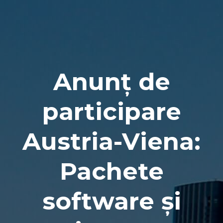
Naviga
Anunț de
participare
Austria-Viena:
Pachete
software şi