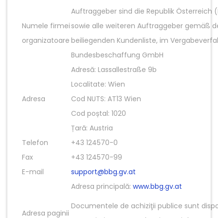
Auftraggeber sind die Republik Österreic
Numele firmei
sowie alle weiteren Auftraggeber gemäß d
organizatoare
beiliegenden Kundenliste, im Vergabeverfah
Bundesbeschaffung GmbH
Adresă: Lassallestraße 9b
Localitate: Wien
Adresa
Cod NUTS: AT13 Wien
Cod poștal: 1020
Țară: Austria
Telefon
+43 124570-0
Fax
+43 124570-99
E-mail
support@bbg.gv.at
Adresa principală:
www.bbg.gv.at
Documentele de achiziţii publice sunt dispo
Adresa paginii