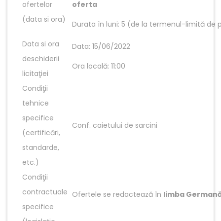
ofertelor
oferta
(data si ora)
Durata în luni: 5 (de la termenul-limită de p
Data si ora
Data: 15/06/2022
deschiderii
Ora locală: 11:00
licitaţiei
Condiţii
tehnice
specifice
Conf. caietului de sarcini
(certificări,
standarde,
etc.)
Condiţii
contractuale
Ofertele se redactează în
limba
German
specifice