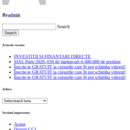
By
admin
Search
Search
Articole recente
INVESTITII SI FINANTARI DIRECTE
SIAL Paris 2026: 650 de startup-uri și 400.000 de produse
Înscrie-te GRATUIT la cursurile care îți pot schimba viitorul!
Înscrie-te GRATUIT la cursurile care îți pot schimba viitorul!
Înscrie-te GRATUIT la cursurile care îți pot schimba viitorul!
Arhive
Arhive
Sectiuni importante
Acasa
Despre CCI