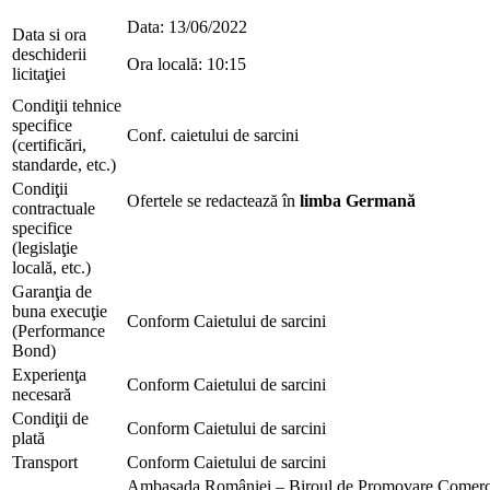
Data: 13/06/2022
Data si ora
deschiderii
Ora locală: 10:15
licitaţiei
Condiţii tehnice
specifice
Conf. caietului de sarcini
(certificări,
standarde, etc.)
Condiţii
Ofertele se redactează în
limba
Germană
contractuale
specifice
(legislaţie
locală, etc.)
Garanţia de
buna execuţie
Conform Caietului de sarcini
(Performance
Bond)
Experienţa
Conform Caietului de sarcini
necesară
Condiţii de
Conform Caietului de sarcini
plată
Transport
Conform Caietului de sarcini
Ambasada României – Biroul de Promovare Comerc