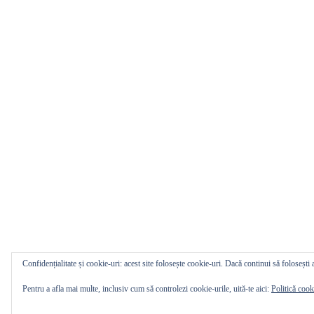
Confidențialitate și cookie-uri: acest site folosește cookie-uri. Dacă continui să folosești a
Pentru a afla mai multe, inclusiv cum să controlezi cookie-urile, uită-te aici:
Politică cook