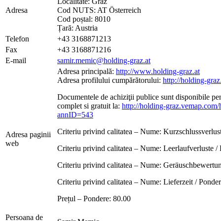
Localitate: Graz
Adresa
Cod NUTS: AT Österreich
Cod poștal: 8010
Țară: Austria
Telefon
+43 3168871213
Fax
+43 3168871216
E-mail
samir.memic@holding-graz.at
Adresa principală:
http://www.holding-graz.at
Adresa profilului cumpărătorului:
http://holding-gr
Documentele de achiziţii publice sunt disponibile pent
complet si gratuit la:
http://holding-graz.vemap.com
annID=543
Criteriu privind calitatea – Nume: Kurzschlussverlus
Adresa paginii
web
Criteriu privind calitatea – Nume: Leerlaufverluste /
Criteriu privind calitatea – Nume: Geräuschbewertun
Criteriu privind calitatea – Nume: Lieferzeit / Ponder
Prețul – Pondere: 80.00
Persoana de