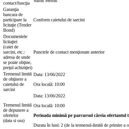
Samir Memic
contact/funcţia
Garanţia
bancara de
participare la
Conform caietului de sarcini
licitaţie (Tender
Bond)
Documentele
licitaţiei
(caiet de
sarcini, etc.:
Punctele de contact menţionate anterior
adresa de unde
se poate obţine,
preţul achiziţiei)
Termenul limită
Data: 13/06/2022
de obţinere a
caietului de
Ora locală: 10:00
sarcini
Data: 13/06/2022
Termenul limită
Ora locală: 10:00
de depunere a
ofertelor
Perioada minimă pe parcursul căreia ofertantul tr
(data si ora)
Durata în luni: 2 (de la termenul-limită de primire a o