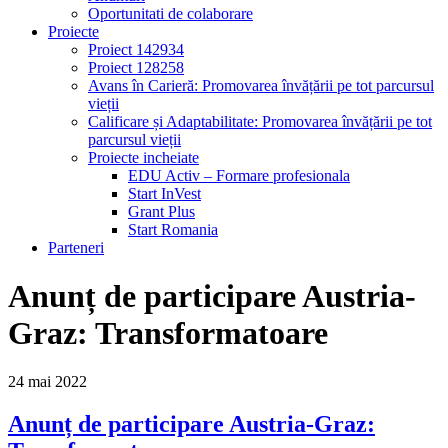
Oportunitati de colaborare
Proiecte
Proiect 142934
Proiect 128258
Avans în Carieră: Promovarea învățării pe tot parcursul
vieții
Calificare și Adaptabilitate: Promovarea învățării pe tot
parcursul vieții
Proiecte incheiate
EDU Activ – Formare profesionala
Start InVest
Grant Plus
Start Romania
Parteneri
Anunț de participare Austria-
Graz: Transformatoare
24
mai
2022
Anunț de participare Austria-Graz: