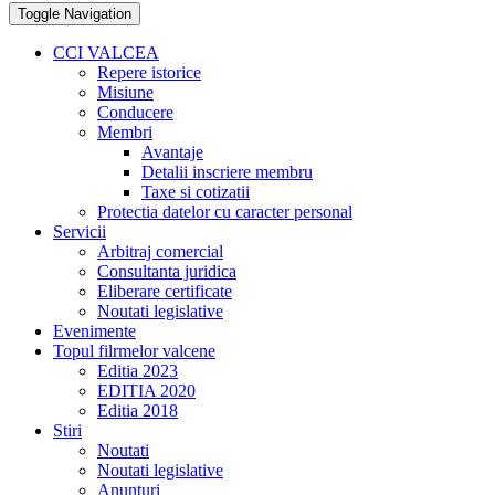
Toggle Navigation
CCI VALCEA
Repere istorice
Misiune
Conducere
Membri
Avantaje
Detalii inscriere membru
Taxe si cotizatii
Protectia datelor cu caracter personal
Servicii
Arbitraj comercial
Consultanta juridica
Eliberare certificate
Noutati legislative
Evenimente
Topul filrmelor valcene
Editia 2023
EDITIA 2020
Editia 2018
Stiri
Noutati
Noutati legislative
Anunturi