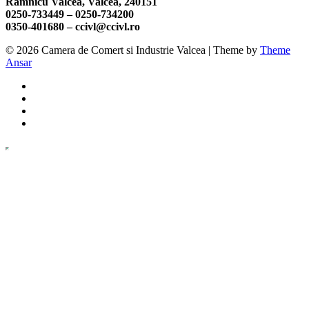
Ramnicu Valcea, Valcea, 240151
0250-733449 –
0250-734200
0350-401680 –
ccivl@ccivl.ro
© 2026 Camera de Comert si Industrie Valcea | Theme by
Theme
Ansar