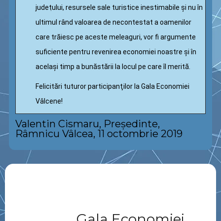
judeṭului, resursele sale turistice inestimabile și nu în
ultimul rând valoarea de necontestat a oamenilor
care trăiesc pe aceste meleaguri, vor fi argumente
suficiente pentru revenirea economiei noastre și în
același timp a bunăstării la locul pe care îl merită.
Felicitări tuturor participanţilor la Gala Economiei
Vâlcene!
Valentin Cismaru, Preşedinte,
Râmnicu Vâlcea, 11 octombrie 2019
Gala Economiei