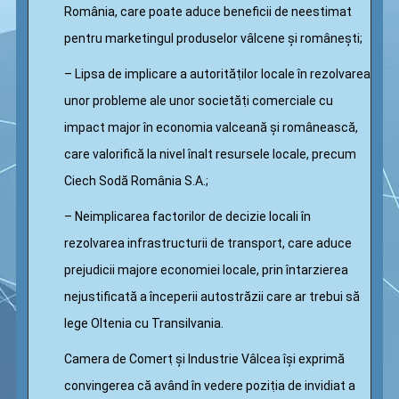
România, care poate aduce beneficii de neestimat
pentru marketingul produselor vâlcene și românești;
– Lipsa de implicare a autorităṭilor locale în rezolvarea
unor probleme ale unor societăṭi comerciale cu
impact major în economia valceană și românească,
care valorifică la nivel înalt resursele locale, precum
Ciech Sodă România S.A.;
– Neimplicarea factorilor de decizie locali în
rezolvarea infrastructurii de transport, care aduce
prejudicii majore economiei locale, prin întarzierea
nejustificată a începerii autostrăzii care ar trebui să
lege Oltenia cu Transilvania.
Camera de Comerṭ și Industrie Vâlcea își exprimă
convingerea că având în vedere poziṭia de invidiat a