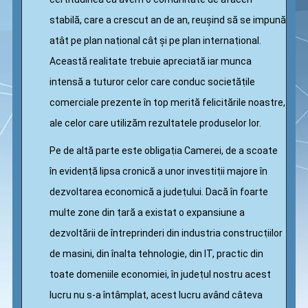
stabilă, care a crescut an de an, reușind să se impună
atât pe plan naṭional cât și pe plan internaṭional.
Această realitate trebuie apreciată iar munca
intensă a tuturor celor care conduc societăṭile
comerciale prezente în top merită felicitările noastre,
ale celor care utilizăm rezultatele produselor lor.
Pe de altă parte este obligaṭia Camerei, de a scoate
în evidenṭă lipsa cronică a unor investiṭii majore în
dezvoltarea economică a judeṭului. Dacă în foarte
multe zone din ṭară a existat o expansiune a
dezvoltării de întreprinderi din industria construcṭiilor
de masini, din înalta tehnologie, din IT, practic din
toate domeniile economiei, în judeṭul nostru acest
lucru nu s-a întâmplat, acest lucru având câteva