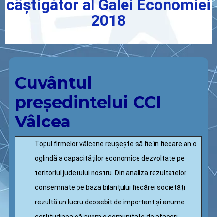
câştigător al Galei Economiei
2018
Cuvântul
preşedintelui CCI
Vâlcea
Topul firmelor vâlcene reușește să fie în fiecare an o
oglindă a capacităṭilor economice dezvoltate pe
teritoriul judeṭului nostru. Din analiza rezultatelor
consemnate pe baza bilanṭului fiecărei societăṭi
rezultă un lucru deosebit de important și anume
certitudinea că avem o comunitate de afaceri