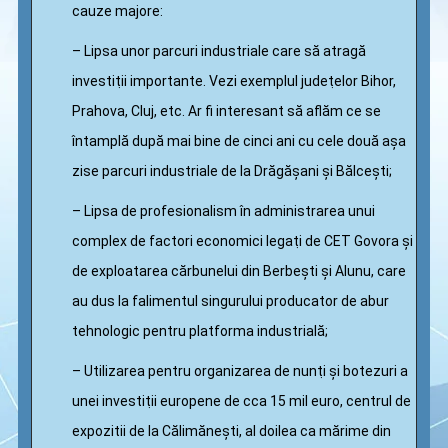
cauze majore:
– Lipsa unor parcuri industriale care să atragă
investiṭii importante. Vezi exemplul judeṭelor Bihor,
Prahova, Cluj, etc. Ar fi interesant să aflăm ce se
întamplă după mai bine de cinci ani cu cele două așa
zise parcuri industriale de la Drăgășani și Bălcești;
– Lipsa de profesionalism în administrarea unui
complex de factori economici legaṭi de CET Govora și
de exploatarea cărbunelui din Berbești și Alunu, care
au dus la falimentul singurului producator de abur
tehnologic pentru platforma industrială;
– Utilizarea pentru organizarea de nunṭi și botezuri a
unei investiṭii europene de cca 15 mil euro, centrul de
expozitii de la Călimănești, al doilea ca mărime din