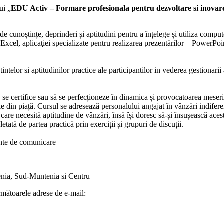
ui „
EDU Activ – Formare profesionala pentru dezvoltare si inovar
a de cunoștințe, deprinderi și aptitudini pentru a înțelege și utiliza compu
Excel, aplicaţiei specializate pentru realizarea prezentărilor – PowerPoi
ntelor si aptitudinilor practice ale participantilor in vederea gestionari
e certifice sau să se perfecționeze în dinamica și provocatoarea meserie
le din piață. Cursul se adresează personalului angajat în vânzări indifere
are necesită aptitudine de vânzări, însă își doresc să-și însușească acest
pletată de partea practică prin exerciții și grupuri de discuții.
iente de comunicare
tenia, Sud-Muntenia si Centru
urmӑtoarele adrese de e-mail: