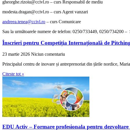
gheorghe.rizoiu@ccivl.ro – curs Responsabil de mediu
modesta.dragan@ccivl.ro – curs Agent vanzari
andreea.tenea@ccivl.ro
– curs Comunicare
Sau la urmӑtoarele numere de telefon: 0250/733449, 0250/734200 – 
Înscrieri pentru Competiția Internațională de Pitch
23 martie 2026
Niciun comentariu
Principalul centru de inovare și antreprenoriat din țările nordice, Mari
Citeste tot »
EDU Activ – Formare profesionala pentru dezvoltare 