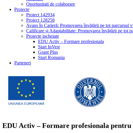
Oportunitati de colaborare
Proiecte
Proiect 142934
Proiect 128258
Avans în Carieră: Promovarea învățării pe tot parcursul vi
Calificare și Adaptabilitate: Promovarea învățării pe tot pa
Proiecte incheiate
EDU Activ – Formare profesionala
Start InVest
Grant Plus
Start Romania
Parteneri
EDU Activ – Formare profesionala pentru d