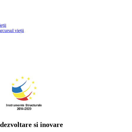
eții
rcursul vieții
ezvoltare si inovare