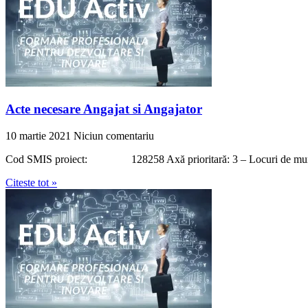
Acte necesare Angajat si Angajator
10 martie 2021
Niciun comentariu
Cod SMIS proiect: 128258 Axă prioritară: 3 – Locuri de munca pen
Citeste tot »