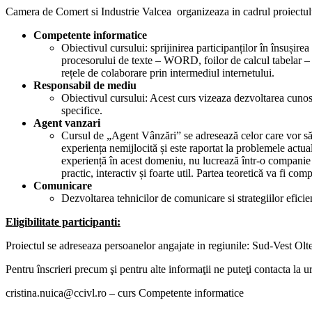
Camera de Comert si Industrie Valcea organizeaza in cadrul proiectul
Competente informatice
Obiectivul cursului: sprijinirea participanților în însușire
procesorului de texte – WORD, foilor de calcul tabelar – 
rețele de colaborare prin intermediul internetului.
Responsabil de mediu
Obiectivul cursului: Acest curs vizeaza dezvoltarea cunosti
specifice.
Agent vanzari
Cursul de „Agent Vânzări” se adresează celor care vor să s
experiența nemijlocită și este raportat la problemele actua
experiență în acest domeniu, nu lucrează într-o companie c
practic, interactiv și foarte util. Partea teoretică va fi com
Comunicare
Dezvoltarea tehnicilor de comunicare si strategiilor efic
Eligibilitate participanti:
Proiectul se adreseaza persoanelor angajate in regiunile: Sud-Vest Ol
Pentru înscrieri precum şi pentru alte informaţii ne puteţi contacta la 
cristina.nuica@ccivl.ro – curs Competente informatice