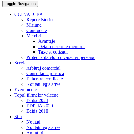
Toggle Navigation
CCI VALCEA
Repere istorice
Misiune
Conducere
Membri
Avantaje
Detalii inscriere membru
Taxe si cotizatii
Protectia datelor cu caracter personal
Servicii
Arbitraj comercial
Consultanta juridica
Eliberare certificate
Noutati legislative
Evenimente
Topul filrmelor valcene
Editia 2023
EDITIA 2020
Editia 2018
Stiri
Noutati
Noutati legislative
Anunturi