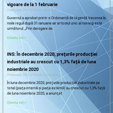
vigoare de la 1 februarie
3 februarie 2021
Niciun comentariu
Guvernul a aprobat printr-o Ordonanță de Urgență trecerea la
noile reguli după 31 ianuarie iar articolul unic al noii legi este
următorul: „Prin derogare de
Citeste tot »
INS: În decembrie 2020, preţurile producţiei
industriale au crescut cu 1,3% faţă de luna
noiembrie 2020
3 februarie 2021
Niciun comentariu
În luna decembrie 2020, preţurile producţiei industriale pe
total (piaţa internă şi piaţa externă) au crescut cu 1,3% faţă
de luna noiembrie 2020, a anunţat
Citeste tot »