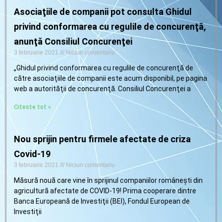
Asociaţiile de companii pot consulta Ghidul
privind conformarea cu regulile de concurenţă,
anunţă Consiliul Concurenţei
3 februarie 2021
Niciun comentariu
„Ghidul privind conformarea cu regulile de concurenţă de
către asociaţiile de companii este acum disponibil, pe pagina
web a autorităţii de concurenţă. Consiliul Concurenţei a
Citeste tot »
Nou sprijin pentru firmele afectate de criza
Covid-19
3 februarie 2021
Niciun comentariu
Măsură nouă care vine în sprijinul companiilor românești din
agricultură afectate de COVID-19! Prima cooperare dintre
Banca Europeană de Investiţii (BEI), Fondul European de
Investiţii