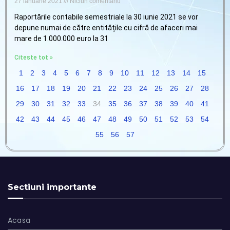
27 ianuarie 2021
Niciun comentariu
Raportările contabile semestriale la 30 iunie 2021 se vor
depune numai de către entitățile cu cifră de afaceri mai
mare de 1.000.000 euro la 31
Citeste tot »
1
2
3
4
5
6
7
8
9
10
11
12
13
14
15
16
17
18
19
20
21
22
23
24
25
26
27
28
29
30
31
32
33
34
35
36
37
38
39
40
41
42
43
44
45
46
47
48
49
50
51
52
53
54
55
56
57
Sectiuni importante
Acasa