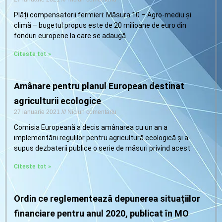
Plăți compensatorii fermieri: Măsura 10 – Agro-mediu și
climă – bugetul propus este de 20 milioane de euro din
fonduri europene la care se adaugă
Citeste tot »
Amânare pentru planul European destinat
agriculturii ecologice
27 ianuarie 2021
Niciun comentariu
Comisia Europeană a decis amânarea cu un an a
implementării regulilor pentru agricultură ecologică și a
supus dezbaterii publice o serie de măsuri privind acest
Citeste tot »
Ordin ce reglementează depunerea situațiilor
financiare pentru anul 2020, publicat în MO