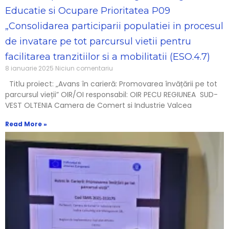
Educatie si Ocupare Prioritatea P09
„Consolidarea participarii populatiei in procesul
de invatare pe tot parcursul vietii pentru
facilitarea tranzitiilor si a mobilitatii (ESO.4.7)
8 ianuarie 2025
Niciun comentariu
Titlu proiect: „Avans în carieră: Promovarea învățării pe tot
parcursul vieții” OIR/OI responsabil: OIR PECU REGIUNEA SUD-
VEST OLTENIA Camera de Comert si Industrie Valcea
Read More »