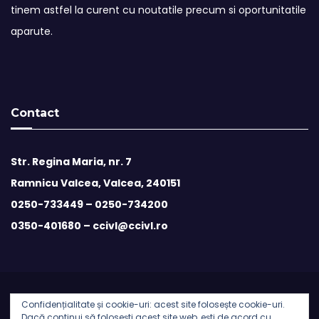
tinem astfel la curent cu noutatile precum si oportunitatile
aparute.
Contact
Str. Regina Maria, nr. 7
Ramnicu Valcea, Valcea, 240151
0250-733449 –
0250-734200
0350-401680 –
ccivl@ccivl.ro
Confidențialitate și cookie-uri: acest site folosește cookie-uri.
© 2026 Camera de Comert si Industrie Valcea | Theme by
Dacă continui să folosești acest site web, ești de acord cu