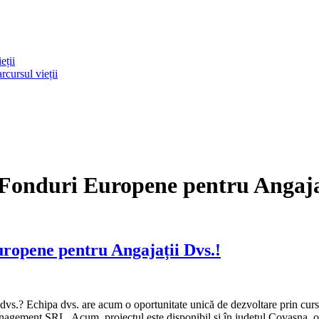
eții
rcursul vieții
 Fonduri Europene pentru Angaja
ropene pentru Angajații Dvs.!
ei dvs.? Echipa dvs. are acum o oportunitate unică de dezvoltare prin cur
ment SRL. Acum, proiectul este disponibil și în județul Covasna, ofer