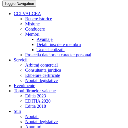
Toggle Navigation
CCI VALCEA
Repere istorice
Misiune
Conducere
Membri
Avantaje
Detalii inscriere membru
Taxe si cotizatii
Protectia datelor cu caracter personal
Servicii
Arbitraj comercial
Consultanta juridica
Eliberare certificate
Noutati legislative
Evenimente
Topul filrmelor valcene
Editia 2023
EDITIA 2020
Editia 2018
Stiri
Noutati
Noutati legislative
Anunturi