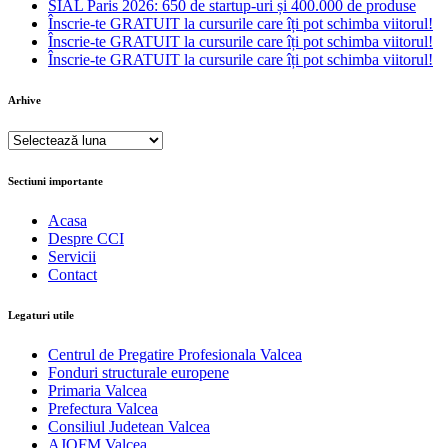
SIAL Paris 2026: 650 de startup-uri și 400.000 de produse
Înscrie-te GRATUIT la cursurile care îți pot schimba viitorul!
Înscrie-te GRATUIT la cursurile care îți pot schimba viitorul!
Înscrie-te GRATUIT la cursurile care îți pot schimba viitorul!
Arhive
Arhive
Sectiuni importante
Acasa
Despre CCI
Servicii
Contact
Legaturi utile
Centrul de Pregatire Profesionala Valcea
Fonduri structurale europene
Primaria Valcea
Prefectura Valcea
Consiliul Judetean Valcea
AJOFM Valcea