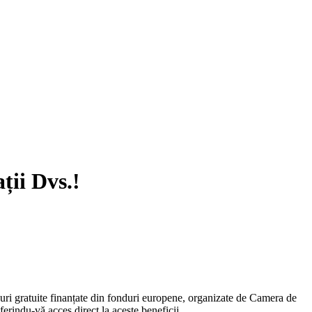
ții Dvs.!
suri gratuite finanțate din fonduri europene, organizate de Camera de
indu-vă acces direct la aceste beneficii.