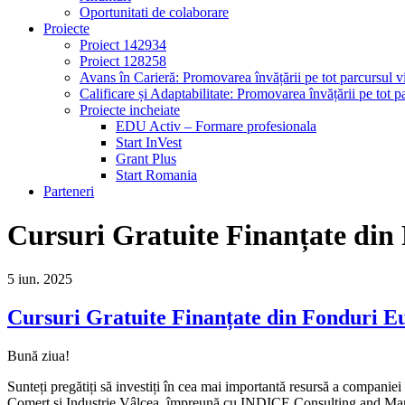
Oportunitati de colaborare
Proiecte
Proiect 142934
Proiect 128258
Avans în Carieră: Promovarea învățării pe tot parcursul vi
Calificare și Adaptabilitate: Promovarea învățării pe tot pa
Proiecte incheiate
EDU Activ – Formare profesionala
Start InVest
Grant Plus
Start Romania
Parteneri
Cursuri Gratuite Finanțate din
5
iun.
2025
Cursuri Gratuite Finanțate din Fonduri Eu
Bună ziua!
Sunteți pregătiți să investiți în cea mai importantă resursă a compani
Comerț și Industrie Vâlcea, împreună cu INDICE Consulting and Manage