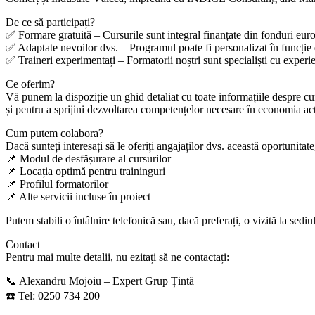
De ce să participați?
✅ Formare gratuită – Cursurile sunt integral finanțate din fonduri eur
✅ Adaptate nevoilor dvs. – Programul poate fi personalizat în funcție de
✅ Traineri experimentați – Formatorii noștri sunt specialiști cu experie
Ce oferim?
Vă punem la dispoziție un ghid detaliat cu toate informațiile despre curs
și pentru a sprijini dezvoltarea competențelor necesare în economia ac
Cum putem colabora?
Dacă sunteți interesați să le oferiți angajaților dvs. această oportunitat
📌 Modul de desfășurare al cursurilor
📌 Locația optimă pentru traininguri
📌 Profilul formatorilor
📌 Alte servicii incluse în proiect
Putem stabili o întâlnire telefonică sau, dacă preferați, o vizită la sed
Contact
Pentru mai multe detalii, nu ezitați să ne contactați:
📞 Alexandru Mojoiu – Expert Grup Țintă
☎️ Tel: 0250 734 200