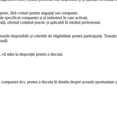
opene, fără costuri pentru angajați sau companie.
 specificul companiei și al industriei în care activați.
nță, oferind conținut practic și aplicabil în mediul profesional.
urile disponibile și criteriile de eligibilitate pentru participanți. Tema
tuală.
e, vă stăm la dispoziție pentru a discuta:
iul companiei dvs. pentru a discuta în detaliu despre această oportunitate ș