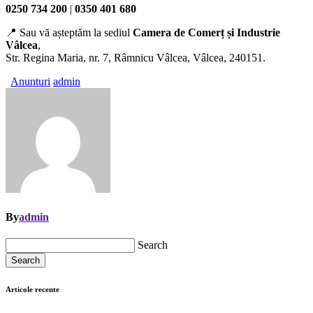
0250 734 200
|
0350 401 680
📍 Sau vă așteptăm la sediul
Camera de Comerț și Industrie
Vâlcea
,
Str. Regina Maria, nr. 7, Râmnicu Vâlcea, Vâlcea, 240151.
Anunturi
admin
By
admin
Search
Search
Articole recente