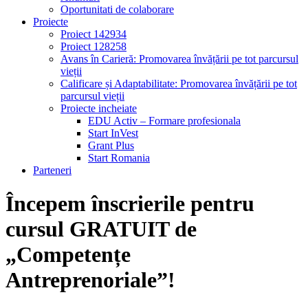
Oportunitati de colaborare
Proiecte
Proiect 142934
Proiect 128258
Avans în Carieră: Promovarea învățării pe tot parcursul
vieții
Calificare și Adaptabilitate: Promovarea învățării pe tot
parcursul vieții
Proiecte incheiate
EDU Activ – Formare profesionala
Start InVest
Grant Plus
Start Romania
Parteneri
Începem înscrierile pentru
cursul GRATUIT de
„Competențe
Antreprenoriale”!