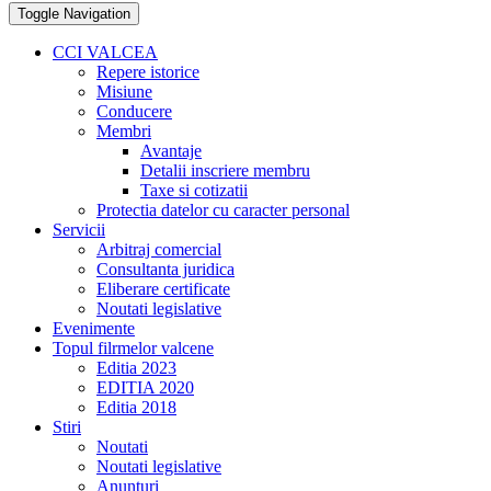
Toggle Navigation
CCI VALCEA
Repere istorice
Misiune
Conducere
Membri
Avantaje
Detalii inscriere membru
Taxe si cotizatii
Protectia datelor cu caracter personal
Servicii
Arbitraj comercial
Consultanta juridica
Eliberare certificate
Noutati legislative
Evenimente
Topul filrmelor valcene
Editia 2023
EDITIA 2020
Editia 2018
Stiri
Noutati
Noutati legislative
Anunturi