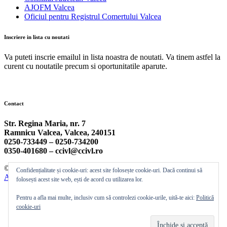
AJOFM Valcea
Oficiul pentru Registrul Comertului Valcea
Inscriere in lista cu noutati
Va puteti inscrie emailul in lista noastra de noutati. Va tinem astfel la
curent cu noutatile precum si oportunitatile aparute.
Contact
Str. Regina Maria, nr. 7
Ramnicu Valcea, Valcea, 240151
0250-733449 –
0250-734200
0350-401680 –
ccivl@ccivl.ro
© 2026 Camera de Comert si Industrie Valcea | Theme by
Theme
Confidențialitate și cookie-uri: acest site folosește cookie-uri. Dacă continui să
Ansar
folosești acest site web, ești de acord cu utilizarea lor.
Pentru a afla mai multe, inclusiv cum să controlezi cookie-urile, uită-te aici:
Politică
cookie-uri