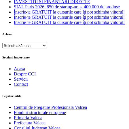
INVESTITII SI FINANTARI DIRECTE
SIAL Paris 2026: 650 de startup-uri și 400.000 de produse
Înscrie-te GRATUIT la cursurile care îți pot schimba viitorul!
Înscrie-te GRATUIT la cursurile care îți pot schimba viitorul!
Înscrie-te GRATUIT la cursurile care îți pot schimba viitorul!
Arhive
Arhive
Sectiuni importante
Acasa
Despre CCI
Servicii
Contact
Legaturi utile
Centrul de Pregatire Profesionala Valcea
Fonduri structurale europene
Primaria Valcea
Prefectura Valcea
Consiliul Judetean Valcea