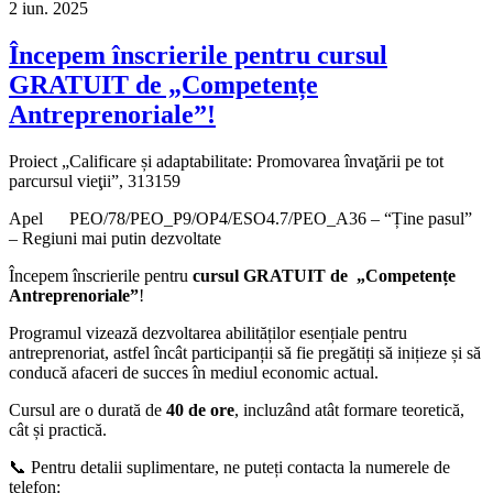
2
iun.
2025
Începem înscrierile pentru cursul
GRATUIT de „Competențe
Antreprenoriale”!
Proiect „Calificare și adaptabilitate: Promovarea învaţării pe tot
parcursul vieţii”, 313159
Apel PEO/78/PEO_P9/OP4/ESO4.7/PEO_A36 – “Ține pasul”
– Regiuni mai putin dezvoltate
Începem înscrierile pentru
cursul GRATUIT de „Competențe
Antreprenoriale”
!
Programul vizează dezvoltarea abilităților esențiale pentru
antreprenoriat, astfel încât participanții să fie pregătiți să inițieze și să
conducă afaceri de succes în mediul economic actual.
Cursul are o durată de
40 de ore
, incluzând atât formare teoretică,
cât și practică.
📞 Pentru detalii suplimentare, ne puteți contacta la numerele de
telefon: