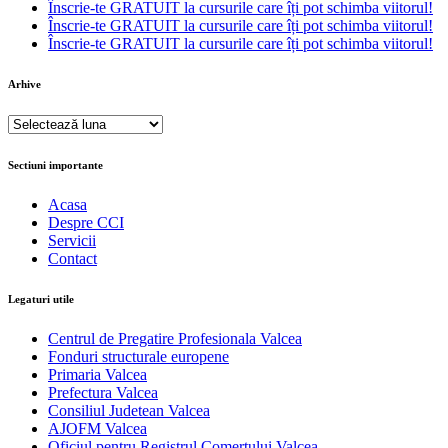
Înscrie-te GRATUIT la cursurile care îți pot schimba viitorul!
Înscrie-te GRATUIT la cursurile care îți pot schimba viitorul!
Înscrie-te GRATUIT la cursurile care îți pot schimba viitorul!
Arhive
Arhive
Sectiuni importante
Acasa
Despre CCI
Servicii
Contact
Legaturi utile
Centrul de Pregatire Profesionala Valcea
Fonduri structurale europene
Primaria Valcea
Prefectura Valcea
Consiliul Judetean Valcea
AJOFM Valcea
Oficiul pentru Registrul Comertului Valcea