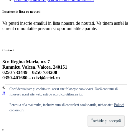
Inscriere in lista cu noutati
Va puteti inscrie emailul in lista noastra de noutati. Va tinem astfel la
curent cu noutatile precum si oportunitatile aparute.
Contact
Str. Regina Maria, nr. 7
Ramnicu Valcea, Valcea, 240151
0250-733449 –
0250-734200
0350-401680 –
ccivl@ccivl.ro
© 2026 Camera de Comert si Industrie Valcea | Theme by
Theme
Confidențialitate și cookie-uri: acest site folosește cookie-uri. Dacă continui să
Ansar
folosești acest site web, ești de acord cu utilizarea lor.
Pentru a afla mai multe, inclusiv cum să controlezi cookie-urile, uită-te aici:
Politică
cookie-uri