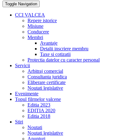
Toggle Navigation
CCI VALCEA
Repere istorice
Misiune
Conducere
Membri
Avantaje
Detalii inscriere membru
Taxe si cotizatii
Protectia datelor cu caracter personal
Servicii
Arbitraj comercial
Consultanta juridica
Eliberare certificate
Noutati legislative
Evenimente
Topul filrmelor valcene
Editia 2023
EDITIA 2020
Editia 2018
Stiri
Noutati
Noutati legislative
Anunturi