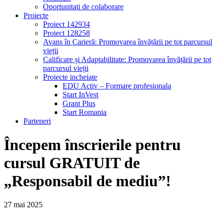
Oportunitati de colaborare
Proiecte
Proiect 142934
Proiect 128258
Avans în Carieră: Promovarea învățării pe tot parcursul
vieții
Calificare și Adaptabilitate: Promovarea învățării pe tot
parcursul vieții
Proiecte incheiate
EDU Activ – Formare profesionala
Start InVest
Grant Plus
Start Romania
Parteneri
Începem înscrierile pentru
cursul GRATUIT de
„Responsabil de mediu”!
27
mai
2025