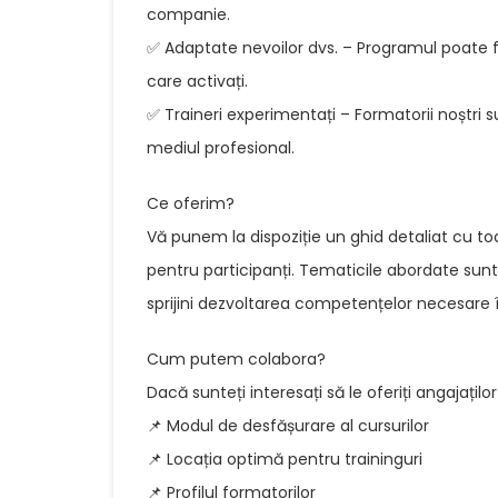
companie.
✅ Adaptate nevoilor dvs. – Programul poate fi 
care activați.
✅ Traineri experimentați – Formatorii noștri su
mediul profesional.
Ce oferim?
Vă punem la dispoziție un ghid detaliat cu toate
pentru participanți. Tematicile abordate sun
sprijini dezvoltarea competențelor necesare
Cum putem colabora?
Dacă sunteți interesați să le oferiți angajațil
📌 Modul de desfășurare al cursurilor
📌 Locația optimă pentru traininguri
📌 Profilul formatorilor