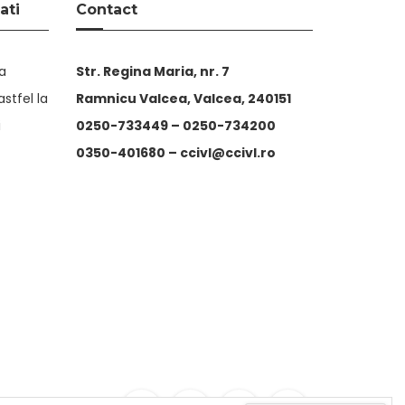
ati
Contact
ta
Str. Regina Maria, nr. 7
stfel la
Ramnicu Valcea, Valcea, 240151
i
0250-733449 –
0250-734200
0350-401680 –
ccivl@ccivl.ro