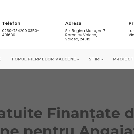
Telefon
Adresa
P
0250-734200 0350-
Str. Regina Maria, nr. 7
Lun
401680
Ramnicu Valcea,
Vin
Valcea, 240151
E
TOPUL FILRMELOR VALCENE
STIRI
PROIECT
atuite Finanțate 
ne pentru Angajați