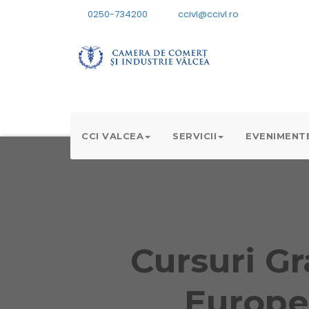
0250-734200
ccivl@ccivl.ro
CCI VALCEA
SERVICII
EVENIMENT
Cursuri Gr
Europe