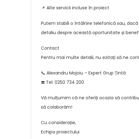
📌 Alte servicii incluse în proiect
Putem stabili o întâlnire telefonică sau, dacă 
detaliu despre această oportunitate și benefi
Contact
Pentru mai multe detalii, nu ezitați să ne cont
📞 Alexandru Mojoiu – Expert Grup Țintă
☎️ Tel: 0250 734 200
Vă mulțumim că ne oferiți ocazia să contribu
să colaborăm!
Cu considerație,
Echipa proiectului