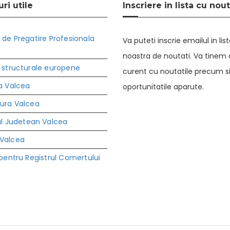
ri utile
Inscriere in lista cu nout
 de Pregatire Profesionala
Va puteti inscrie emailul in lis
noastra de noutati. Va tinem a
 structurale europene
curent cu noutatile precum s
a Valcea
oportunitatile aparute.
tura Valcea
ul Judetean Valcea
Valcea
 pentru Registrul Comertului