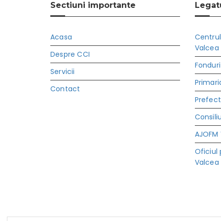
Sectiuni importante
Legatu
Acasa
Centrul
Valcea
Despre CCI
Fonduri
Servicii
Primari
Contact
Prefec
Consili
AJOFM 
Oficiul
Valcea