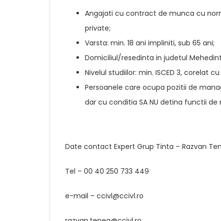
Angajati cu contract de munca cu norma 
private;
Varsta: min. 18 ani impliniti, sub 65 ani;
Domiciliul/resedinta in judetul Mehedint
Nivelul studiilor: min. ISCED 3, corelat cu
Persoanele care ocupa pozitii de managem
dar cu conditia SA NU detina functii de r
Date contact Expert Grup Tinta – Razvan Te
Tel – 00 40 250 733 449
e-mail – ccivl@ccivl.ro
razvan.tenea@ccivl.ro