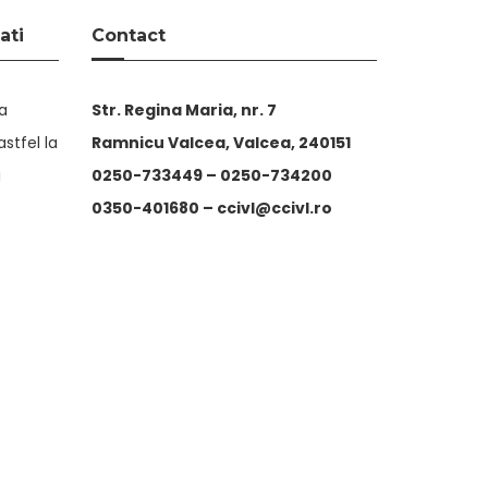
ati
Contact
ta
Str. Regina Maria, nr. 7
stfel la
Ramnicu Valcea, Valcea, 240151
i
0250-733449 –
0250-734200
0350-401680 –
ccivl@ccivl.ro