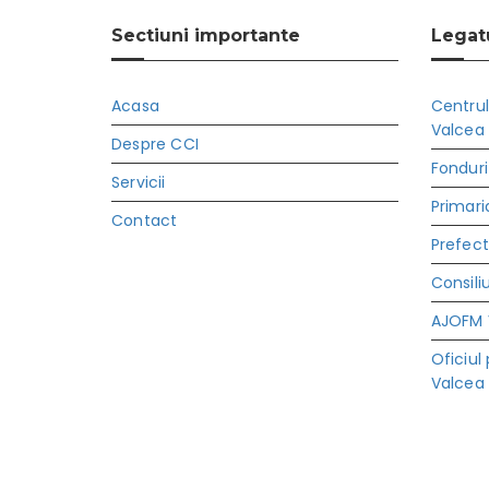
Sectiuni importante
Legatu
Acasa
Centrul
Valcea
Despre CCI
Fonduri
Servicii
Primari
Contact
Prefec
Consili
AJOFM 
Oficiul
Valcea