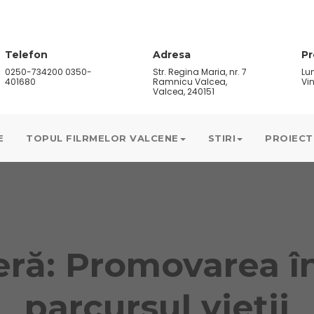
Telefon
Adresa
P
0250-734200 0350-
Str. Regina Maria, nr. 7
Lun
401680
Ramnicu Valcea,
Vin
Valcea, 240151
E
TOPUL FILRMELOR VALCENE
STIRI
PROIECT
eră: Promovarea în
parcursul vieții