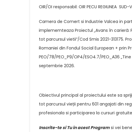
OIR/OI responsabil: OIR PECU REGIUNEA SUD-
Camera de Comert si Industrie Valcea in pa
implememteaza Proiectul „Avans în carieră: Pr
tot parcursul vietii”/Cod Smis 2021-313175. P
Romaniei din Fondul Social European + prin P
PEO/78/PEO_P9/OP4/ESO4.7/PEO_A36 „Tine pasu
septembrie 2026.
Obiectivul principal al proiectului este sa spr
tot parcursul vieții pentru 601 angajati din reg
profesionala si participarea la cursuri gratuite
Inscrite-te si Tu in acest Program
si vei bene