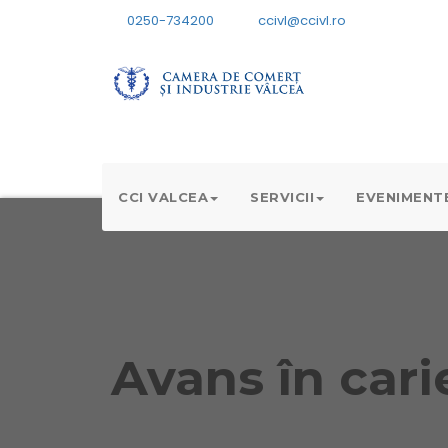
0250-734200
ccivl@ccivl.ro
CCI VALCEA
SERVICII
EVENIMENT
Avans în cari