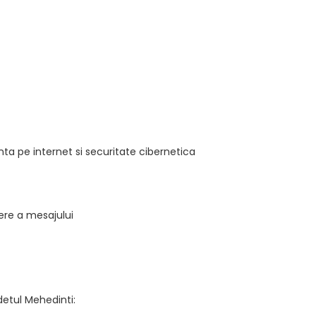
nta pe internet si securitate cibernetica
gere a mesajului
detul Mehedinti: