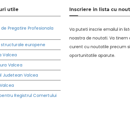
ri utile
Inscriere in lista cu nout
 de Pregatire Profesionala
Va puteti inscrie emailul in lis
noastra de noutati. Va tinem a
 structurale europene
curent cu noutatile precum s
a Valcea
oportunitatile aparute.
tura Valcea
ul Judetean Valcea
Valcea
 pentru Registrul Comertului