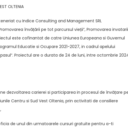
VEST OLTENIA
rteneriat cu Indice Consulting and Management SRL
omovarea învățării pe tot parcursul vieții”, Promovarea invatari
roiectul este cofinantat de catre Uniunea Europeana si Guvernul
rogramul Educatie si Ocupare 2021-2027, in cadrul apelului
l“. Proiectul are o durata de 24 de luni, intre octombrie 202
ijine dezvoltarea carierei si participarea in procesul de învățare p
iunile Centru si Sud Vest Oltenia, prin activitati de consiliere
,
ficia de unul din urmatoarele cursuri gratuite pentru a-ti