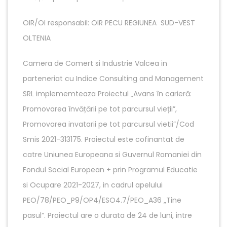
OIR/OI responsabil: OIR PECU REGIUNEA SUD-VEST
OLTENIA
Camera de Comert si Industrie Valcea in
parteneriat cu Indice Consulting and Management
SRL implememteaza Proiectul „Avans în carieră:
Promovarea învățării pe tot parcursul vieții”,
Promovarea invatarii pe tot parcursul vietii”/Cod
Smis 2021-313175. Proiectul este cofinantat de
catre Uniunea Europeana si Guvernul Romaniei din
Fondul Social European + prin Programul Educatie
si Ocupare 2021-2027, in cadrul apelului
PEO/78/PEO_P9/OP4/ESO4.7/PEO_A36 „Tine
pasul“. Proiectul are o durata de 24 de luni, intre