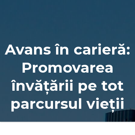
Naviga
Avans în carieră:
Promovarea
învățării pe tot
parcursul vieții