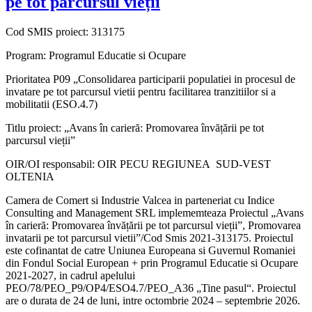
pe tot parcursul vieții
Cod SMIS proiect: 313175
Program: Programul Educatie si Ocupare
Prioritatea P09 „Consolidarea participarii populatiei in procesul de
invatare pe tot parcursul vietii pentru facilitarea tranzitiilor si a
mobilitatii (ESO.4.7)
Titlu proiect: „Avans în carieră: Promovarea învățării pe tot
parcursul vieții”
OIR/OI responsabil: OIR PECU REGIUNEA SUD-VEST
OLTENIA
Camera de Comert si Industrie Valcea in parteneriat cu Indice
Consulting and Management SRL implememteaza Proiectul „Avans
în carieră: Promovarea învățării pe tot parcursul vieții”, Promovarea
invatarii pe tot parcursul vietii”/Cod Smis 2021-313175. Proiectul
este cofinantat de catre Uniunea Europeana si Guvernul Romaniei
din Fondul Social European + prin Programul Educatie si Ocupare
2021-2027, in cadrul apelului
PEO/78/PEO_P9/OP4/ESO4.7/PEO_A36 „Tine pasul“. Proiectul
are o durata de 24 de luni, intre octombrie 2024 – septembrie 2026.