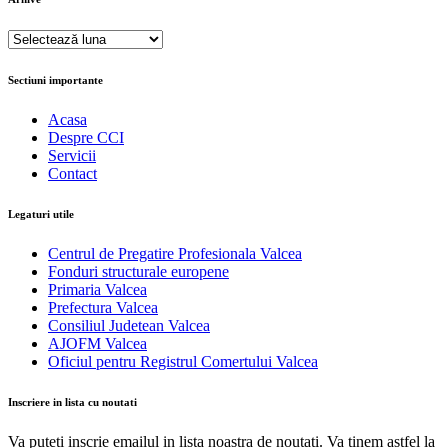
Arhive
Sectiuni importante
Acasa
Despre CCI
Servicii
Contact
Legaturi utile
Centrul de Pregatire Profesionala Valcea
Fonduri structurale europene
Primaria Valcea
Prefectura Valcea
Consiliul Judetean Valcea
AJOFM Valcea
Oficiul pentru Registrul Comertului Valcea
Inscriere in lista cu noutati
Va puteti inscrie emailul in lista noastra de noutati. Va tinem astfel la