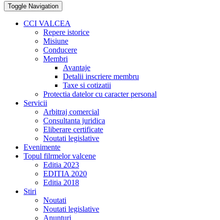
Toggle Navigation
CCI VALCEA
Repere istorice
Misiune
Conducere
Membri
Avantaje
Detalii inscriere membru
Taxe si cotizatii
Protectia datelor cu caracter personal
Servicii
Arbitraj comercial
Consultanta juridica
Eliberare certificate
Noutati legislative
Evenimente
Topul filrmelor valcene
Editia 2023
EDITIA 2020
Editia 2018
Stiri
Noutati
Noutati legislative
Anunturi