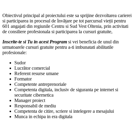
Obiectivul principal al proiectului este sa sprijine dezvoltarea carierei
si participarea in procesul de învățare pe tot parcursul vieții pentru
601 angajati din regiunile Centru si Sud Vest Oltenia, prin activitati
de consiliere profesionala si participarea la cursuri gratuite,
Inscrite-te si Tu in acest Program
si vei beneficia de unul din
urmatoarele cursuri gratuite pentru a-ti imbunatati abilitatile
profesionale:
Sudor
Lucrător comercial
Referent resurse umane
Formator
Competente antreprenoriale
Competenta digitala, inclusiv de siguranta pe internet si
securitate cibernetica
Manager proiect
Responsabil de mediu
Competenta de citire, scriere si intelegere a mesajului
Munca in echipa in era digitala