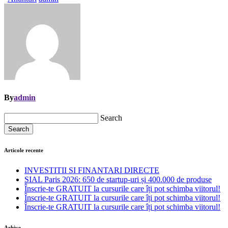
By
admin
Search
Search
Articole recente
INVESTITII SI FINANTARI DIRECTE
SIAL Paris 2026: 650 de startup-uri și 400.000 de produse
Înscrie-te GRATUIT la cursurile care îți pot schimba viitorul!
Înscrie-te GRATUIT la cursurile care îți pot schimba viitorul!
Înscrie-te GRATUIT la cursurile care îți pot schimba viitorul!
Arhive