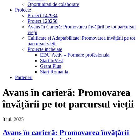
Oportunitati de colaborare
Proiecte
Proiect 142934
Proiect 128258
Avans în Carieră: Promovarea învățării pe tot parcursul
vieții
Calificare și Adaptabilitate: Promovarea învățării pe tot
parcursul vieții
Proiecte incheiate
EDU Activ – Formare profesionala
Start InVest
Grant Plus
Start Romania
Parteneri
Avans în carieră: Promovarea
învățării pe tot parcursul vieții
8
iul.
2025
Avans în carieră: Promovarea învățării