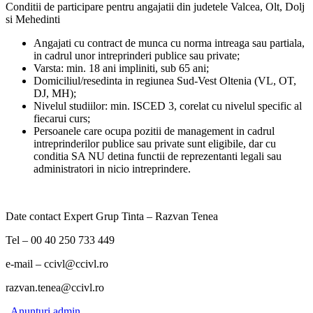
Conditii de participare pentru angajatii din judetele Valcea, Olt, Dolj
si Mehedinti
Angajati cu contract de munca cu norma intreaga sau partiala,
in cadrul unor intreprinderi publice sau private;
Varsta: min. 18 ani impliniti, sub 65 ani;
Domiciliul/resedinta in regiunea Sud-Vest Oltenia (VL, OT,
DJ, MH);
Nivelul studiilor: min. ISCED 3, corelat cu nivelul specific al
fiecarui curs;
Persoanele care ocupa pozitii de management in cadrul
intreprinderilor publice sau private sunt eligibile, dar cu
conditia SA NU detina functii de reprezentanti legali sau
administratori in nicio intreprindere.
Date contact Expert Grup Tinta – Razvan Tenea
Tel – 00 40 250 733 449
e-mail – ccivl@ccivl.ro
razvan.tenea@ccivl.ro
Anunturi
admin