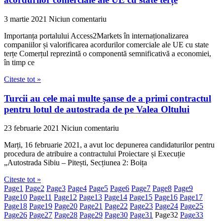
3 martie 2021
Niciun comentariu
Importanța portalului Access2Markets în internaționalizarea
companiilor și valorificarea acordurilor comerciale ale UE cu state
terțe Comerțul reprezintă o componentă semnificativă a economiei,
în timp ce
Citeste tot »
Turcii au cele mai multe șanse de a primi contractul
pentru lotul de autostrada de pe Valea Oltului
23 februarie 2021
Niciun comentariu
Marți, 16 februarie 2021, a avut loc depunerea candidaturilor pentru
procedura de atribuire a contractului Proiectare și Execuție
„Autostrada Sibiu – Pitești, Secțiunea 2: Boița
Citeste tot »
Page
1
Page
2
Page
3
Page
4
Page
5
Page
6
Page
7
Page
8
Page
9
Page
10
Page
11
Page
12
Page
13
Page
14
Page
15
Page
16
Page
17
Page
18
Page
19
Page
20
Page
21
Page
22
Page
23
Page
24
Page
25
Page
26
Page
27
Page
28
Page
29
Page
30
Page
31
Page
32
Page
33