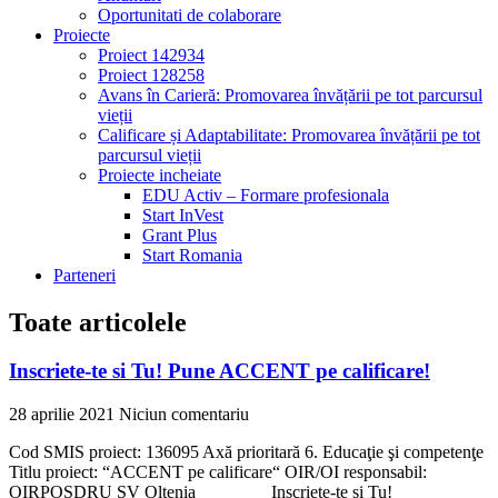
Oportunitati de colaborare
Proiecte
Proiect 142934
Proiect 128258
Avans în Carieră: Promovarea învățării pe tot parcursul
vieții
Calificare și Adaptabilitate: Promovarea învățării pe tot
parcursul vieții
Proiecte incheiate
EDU Activ – Formare profesionala
Start InVest
Grant Plus
Start Romania
Parteneri
Toate articolele
Inscriete-te si Tu! Pune ACCENT pe calificare!
28 aprilie 2021
Niciun comentariu
Cod SMIS proiect: 136095 Axă prioritară 6. Educaţie şi competenţe
Titlu proiect: “ACCENT pe calificare“ OIR/OI responsabil:
OIRPOSDRU SV Oltenia Inscriete-te si Tu!