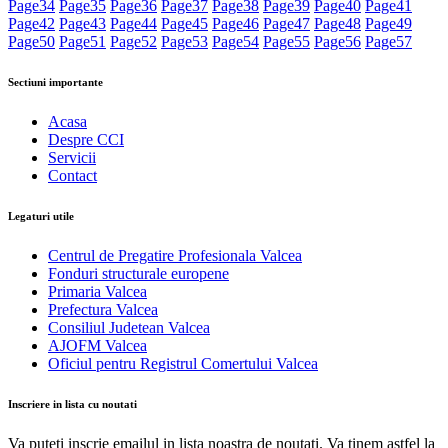
Page
34
Page
35
Page
36
Page
37
Page
38
Page
39
Page
40
Page
41
Page
42
Page
43
Page
44
Page
45
Page
46
Page
47
Page
48
Page
49
Page
50
Page
51
Page
52
Page
53
Page
54
Page
55
Page
56
Page
57
Sectiuni importante
Acasa
Despre CCI
Servicii
Contact
Legaturi utile
Centrul de Pregatire Profesionala Valcea
Fonduri structurale europene
Primaria Valcea
Prefectura Valcea
Consiliul Judetean Valcea
AJOFM Valcea
Oficiul pentru Registrul Comertului Valcea
Inscriere in lista cu noutati
Va puteti inscrie emailul in lista noastra de noutati. Va tinem astfel la