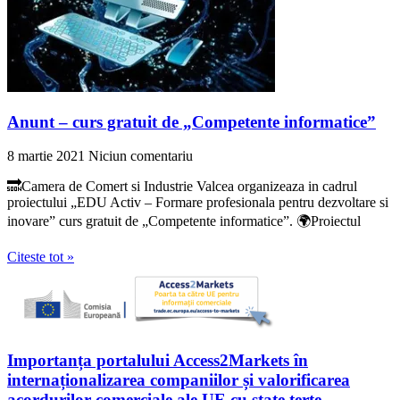
Anunt – curs gratuit de „Competente informatice”
8 martie 2021
Niciun comentariu
🔜Camera de Comert si Industrie Valcea organizeaza in cadrul
proiectului „EDU Activ – Formare profesionala pentru dezvoltare si
inovare” curs gratuit de „Competente informatice”. 🌍Proiectul
Citeste tot »
Importanța portalului Access2Markets în
internaționalizarea companiilor și valorificarea
acordurilor comerciale ale UE cu state terțe