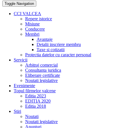
Toggle Navigation
CCI VALCEA
Repere istorice
Misiune
Conducere
Membri
Avantaje
Detalii inscriere membru
Taxe si cotizatii
Protectia datelor cu caracter personal
Servicii
Arbitraj comercial
Consultanta juridica
Eliberare certificate
Noutati legislative
Evenimente
Topul filrmelor valcene
Editia 2023
EDITIA 2020
Editia 2018
Stiri
Noutati
Noutati legislative
Anunturi