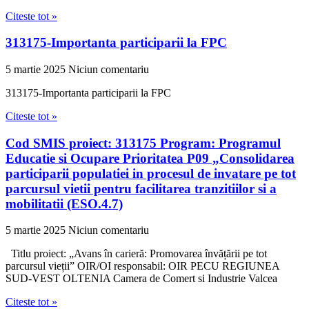
Citeste tot »
313175-Importanta participarii la FPC
5 martie 2025
Niciun comentariu
313175-Importanta participarii la FPC
Citeste tot »
Cod SMIS proiect: 313175 Program: Programul
Educatie si Ocupare Prioritatea P09 „Consolidarea
participarii populatiei in procesul de invatare pe tot
parcursul vietii pentru facilitarea tranzitiilor si a
mobilitatii (ESO.4.7)
5 martie 2025
Niciun comentariu
Titlu proiect: „Avans în carieră: Promovarea învățării pe tot
parcursul vieții” OIR/OI responsabil: OIR PECU REGIUNEA
SUD-VEST OLTENIA Camera de Comert si Industrie Valcea
Citeste tot »