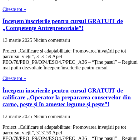
Citeste tot »
Începem înscrierile pentru cursul GRATUIT de
„Competențe Antreprenoriale”!
13 martie 2025
Niciun comentariu
Proiect „Calificare și adaptabilitate: Promovarea învaţării pe tot
parcursul vieţii”, 313159 Apel
PEO/78/PEO_P9/OP4/ESO4.7/PEO_A36 – “Ține pasul” – Regiuni
mai putin dezvoltate Începem înscrierile pentru cursul
Citeste tot »
Începem înscrierile pentru cursul GRATUIT de
calificare „Operator la prepararea conservelor din
carne, pește și în amestec legume și pește”!
12 martie 2025
Niciun comentariu
Proiect „Calificare și adaptabilitate: Promovarea învaţării pe tot
parcursul vieţii”, 313159 Apel
PEO/78/PEO_P9/OP4/ESO4.7/PEO_A36 – “Ține pasul” – Regiuni