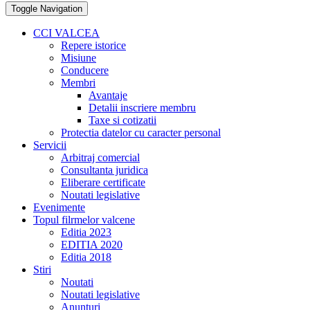
Toggle Navigation
CCI VALCEA
Repere istorice
Misiune
Conducere
Membri
Avantaje
Detalii inscriere membru
Taxe si cotizatii
Protectia datelor cu caracter personal
Servicii
Arbitraj comercial
Consultanta juridica
Eliberare certificate
Noutati legislative
Evenimente
Topul filrmelor valcene
Editia 2023
EDITIA 2020
Editia 2018
Stiri
Noutati
Noutati legislative
Anunturi