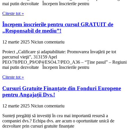
mai putin dezvoltate Începem înscrierile pentru
Citeste tot »
Începem înscrierile pentru cursul GRATUIT de
„Responsabil de mediu”!
12 martie 2025
Niciun comentariu
Proiect „Calificare și adaptabilitate: Promovarea învaţării pe tot
parcursul vieţii”, 313159 Apel
PEO/78/PEO_P9/OP4/ESO4.7/PEO_A36 – “Ține pasul” – Regiuni
mai putin dezvoltate Începem înscrierile pentru
Citeste tot »
Cursuri Gratuite Finanțate din Fonduri Europene
pentru Angajații Dvs.!
12 martie 2025
Niciun comentariu
Sunteți pregătiți să investiți în cea mai importantă resursă a
companiei dvs.? Echipa dvs. are acum o oportunitate unică de
dezvoltare prin cursuri gratuite finanțate