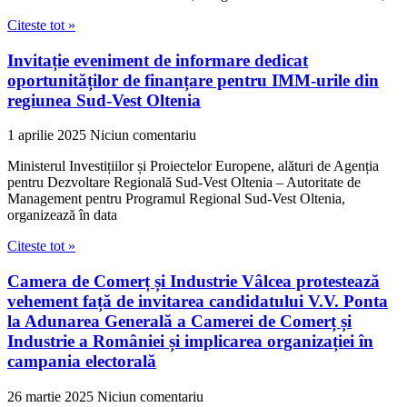
Citeste tot »
Invitație eveniment de informare dedicat
oportunităților de finanțare pentru IMM-urile din
regiunea Sud-Vest Oltenia
1 aprilie 2025
Niciun comentariu
Ministerul Investițiilor și Proiectelor Europene, alături de Agenția
pentru Dezvoltare Regională Sud-Vest Oltenia – Autoritate de
Management pentru Programul Regional Sud-Vest Oltenia,
organizează în data
Citeste tot »
Camera de Comerț și Industrie Vâlcea protestează
vehement față de invitarea candidatului V.V. Ponta
la Adunarea Generală a Camerei de Comerț și
Industrie a României și implicarea organizației în
campania electorală
26 martie 2025
Niciun comentariu