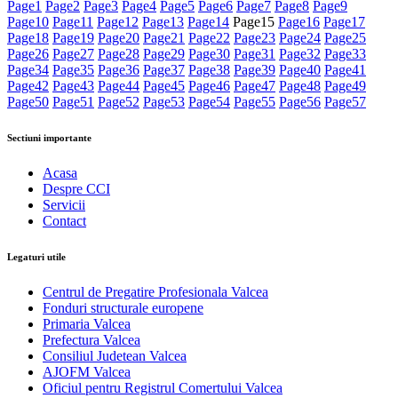
Page
1
Page
2
Page
3
Page
4
Page
5
Page
6
Page
7
Page
8
Page
9
Page
10
Page
11
Page
12
Page
13
Page
14
Page
15
Page
16
Page
17
Page
18
Page
19
Page
20
Page
21
Page
22
Page
23
Page
24
Page
25
Page
26
Page
27
Page
28
Page
29
Page
30
Page
31
Page
32
Page
33
Page
34
Page
35
Page
36
Page
37
Page
38
Page
39
Page
40
Page
41
Page
42
Page
43
Page
44
Page
45
Page
46
Page
47
Page
48
Page
49
Page
50
Page
51
Page
52
Page
53
Page
54
Page
55
Page
56
Page
57
Sectiuni importante
Acasa
Despre CCI
Servicii
Contact
Legaturi utile
Centrul de Pregatire Profesionala Valcea
Fonduri structurale europene
Primaria Valcea
Prefectura Valcea
Consiliul Judetean Valcea
AJOFM Valcea
Oficiul pentru Registrul Comertului Valcea