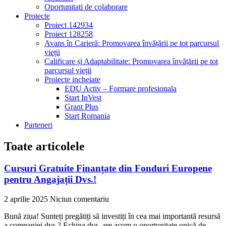
Oportunitati de colaborare
Proiecte
Proiect 142934
Proiect 128258
Avans în Carieră: Promovarea învățării pe tot parcursul
vieții
Calificare și Adaptabilitate: Promovarea învățării pe tot
parcursul vieții
Proiecte incheiate
EDU Activ – Formare profesionala
Start InVest
Grant Plus
Start Romania
Parteneri
Toate articolele
Cursuri Gratuite Finanțate din Fonduri Europene
pentru Angajații Dvs.!
2 aprilie 2025
Niciun comentariu
Bună ziua! Sunteți pregătiți să investiți în cea mai importantă resursă
a companiei dvs.? Echipa dvs. are acum o oportunitate unică de