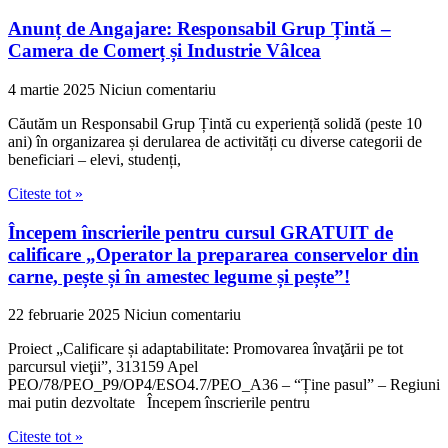
Anunț de Angajare: Responsabil Grup Țintă –
Camera de Comerț și Industrie Vâlcea
4 martie 2025
Niciun comentariu
Căutăm un Responsabil Grup Țintă cu experiență solidă (peste 10
ani) în organizarea și derularea de activități cu diverse categorii de
beneficiari – elevi, studenți,
Citeste tot »
Începem înscrierile pentru cursul GRATUIT de
calificare „Operator la prepararea conservelor din
carne, pește și în amestec legume și pește”!
22 februarie 2025
Niciun comentariu
Proiect „Calificare și adaptabilitate: Promovarea învaţării pe tot
parcursul vieţii”, 313159 Apel
PEO/78/PEO_P9/OP4/ESO4.7/PEO_A36 – “Ține pasul” – Regiuni
mai putin dezvoltate Începem înscrierile pentru
Citeste tot »