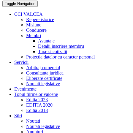
Toggle Navigation
CCI VALCEA
Repere istorice
Misiune
Conducere
Membri
Avantaje
Detalii inscriere membru
Taxe si cotizatii
Protectia datelor cu caracter personal
Servicii
Arbitraj comercial
Consultanta juridica
Eliberare certificate
Noutati legislative
Evenimente
Topul filrmelor valcene
Editia 2023
EDITIA 2020
Editia 2018
Stiri
Noutati
Noutati legislative
Anunturi