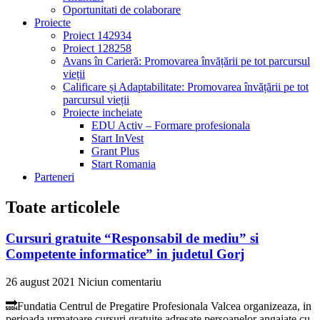
Oportunitati de colaborare
Proiecte
Proiect 142934
Proiect 128258
Avans în Carieră: Promovarea învățării pe tot parcursul
vieții
Calificare și Adaptabilitate: Promovarea învățării pe tot
parcursul vieții
Proiecte incheiate
EDU Activ – Formare profesionala
Start InVest
Grant Plus
Start Romania
Parteneri
Toate articolele
Cursuri gratuite “Responsabil de mediu” si
Competente informatice” in judetul Gorj
26 august 2021
Niciun comentariu
🔜Fundatia Centrul de Pregatire Profesionala Valcea organizeaza, in
perioada urmatoare cursuri gratuite adresate persoanelor angajate cu