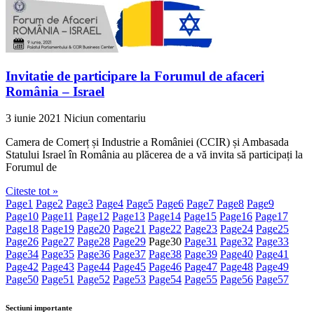
Invitatie de participare la Forumul de afaceri
România – Israel
3 iunie 2021
Niciun comentariu
Camera de Comerț și Industrie a României (CCIR) și Ambasada
Statului Israel în România au plăcerea de a vă invita să participați la
Forumul de
Citeste tot »
Page
1
Page
2
Page
3
Page
4
Page
5
Page
6
Page
7
Page
8
Page
9
Page
10
Page
11
Page
12
Page
13
Page
14
Page
15
Page
16
Page
17
Page
18
Page
19
Page
20
Page
21
Page
22
Page
23
Page
24
Page
25
Page
26
Page
27
Page
28
Page
29
Page
30
Page
31
Page
32
Page
33
Page
34
Page
35
Page
36
Page
37
Page
38
Page
39
Page
40
Page
41
Page
42
Page
43
Page
44
Page
45
Page
46
Page
47
Page
48
Page
49
Page
50
Page
51
Page
52
Page
53
Page
54
Page
55
Page
56
Page
57
Sectiuni importante