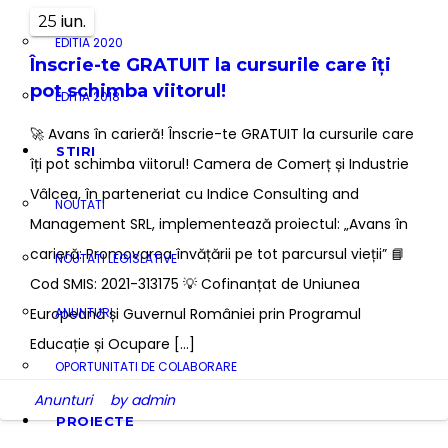
iun.
25
EDITIA 2020
Înscrie-te GRATUIT la cursurile care îți
pot schimba viitorul!
EDITIA 2018
🚀 Avans în carieră! Înscrie-te GRATUIT la cursurile care
STIRI
îți pot schimba viitorul! Camera de Comerț și Industrie
Vâlcea, în parteneriat cu Indice Consulting and
NOUTATI
Management SRL, implementează proiectul: „Avans în
carieră: Promovarea învățării pe tot parcursul vieții” 📘
NOUTATI LEGISLATIVE
Cod SMIS: 2021-313175 💡 Cofinanțat de Uniunea
Europeană și Guvernul României prin Programul
ANUNTURI
Educație și Ocupare […]
OPORTUNITATI DE COLABORARE
Anunturi
by admin
PROIECTE