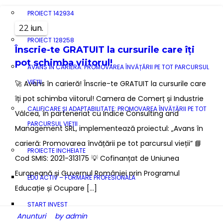
PROIECT 142934
iun.
22
PROIECT 128258
Înscrie-te GRATUIT la cursurile care îți
pot schimba viitorul!
AVANS ÎN CARIERĂ: PROMOVAREA ÎNVĂȚĂRII PE TOT PARCURSUL
VIEȚII
🚀 Avans în carieră! Înscrie-te GRATUIT la cursurile care
îți pot schimba viitorul! Camera de Comerț și Industrie
CALIFICARE ȘI ADAPTABILITATE: PROMOVAREA ÎNVĂȚĂRII PE TOT
Vâlcea, în parteneriat cu Indice Consulting and
PARCURSUL VIEȚII
Management SRL, implementează proiectul: „Avans în
carieră: Promovarea învățării pe tot parcursul vieții” 📘
PROIECTE INCHEIATE
Cod SMIS: 2021-313175 💡 Cofinanțat de Uniunea
Europeană și Guvernul României prin Programul
EDU ACTIV – FORMARE PROFESIONALA
Educație și Ocupare […]
START INVEST
Anunturi
by admin