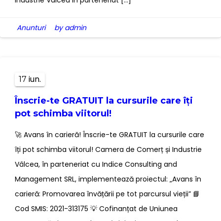
Industrie Valcea in parteneriat […]
Anunturi
by admin
iun.
17
Înscrie-te GRATUIT la cursurile care îți
pot schimba viitorul!
🚀 Avans în carieră! Înscrie-te GRATUIT la cursurile care
îți pot schimba viitorul! Camera de Comerț și Industrie
Vâlcea, în parteneriat cu Indice Consulting and
Management SRL, implementează proiectul: „Avans în
carieră: Promovarea învățării pe tot parcursul vieții” 📘
Cod SMIS: 2021-313175 💡 Cofinanțat de Uniunea