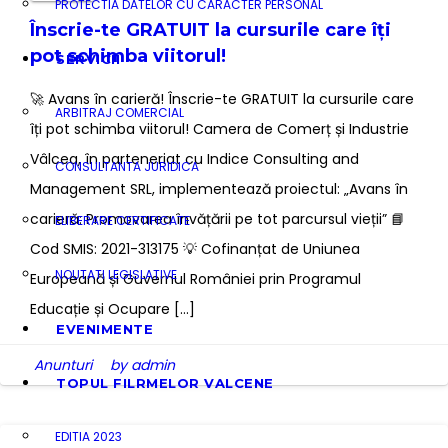
PROTECTIA DATELOR CU CARACTER PERSONAL
Înscrie-te GRATUIT la cursurile care îți
pot schimba viitorul!
SERVICII
🚀 Avans în carieră! Înscrie-te GRATUIT la cursurile care
ARBITRAJ COMERCIAL
îți pot schimba viitorul! Camera de Comerț și Industrie
Vâlcea, în parteneriat cu Indice Consulting and
CONSULTANTA JURIDICA
Management SRL, implementează proiectul: „Avans în
carieră: Promovarea învățării pe tot parcursul vieții” 📘
ELIBERARE CERTIFICATE
Cod SMIS: 2021-313175 💡 Cofinanțat de Uniunea
NOUTATI LEGISLATIVE
Europeană și Guvernul României prin Programul
Educație și Ocupare […]
EVENIMENTE
Anunturi
by admin
TOPUL FILRMELOR VALCENE
EDITIA 2023