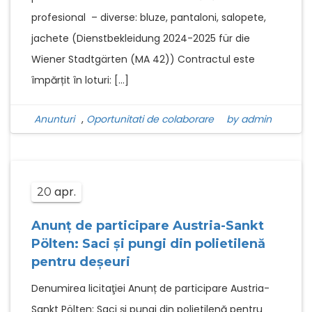
profesional – diverse: bluze, pantaloni, salopete,
jachete (Dienstbekleidung 2024-2025 für die
Wiener Stadtgärten (MA 42)) Contractul este
împărțit în loturi: […]
Anunturi
,
Oportunitati de colaborare
by admin
apr.
20
Anunț de participare Austria-Sankt
Pölten: Saci şi pungi din polietilenă
pentru deşeuri
Denumirea licitaţiei Anunț de participare Austria-
Sankt Pölten: Saci şi pungi din polietilenă pentru