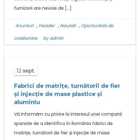
furnizorii are nevoie de […]
Anunturi
,
Header
,
Noutati
,
Oportunitati de
colaborare
by admin
sept.
12
Fabrici de matrițe, turnătorii de fier
și injecție de mase plastice și
aluminiu
Vă informăm cu privire la interesul unei companii
spaniole de a identifica în România fabrici de
matrițe, turnătorii de fier și injecție de mase