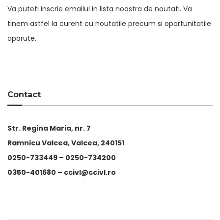
Va puteti inscrie emailul in lista noastra de noutati. Va
tinem astfel la curent cu noutatile precum si oportunitatile
aparute.
Contact
Str. Regina Maria, nr. 7
Ramnicu Valcea, Valcea, 240151
0250-733449 –
0250-734200
0350-401680 –
ccivl@ccivl.ro