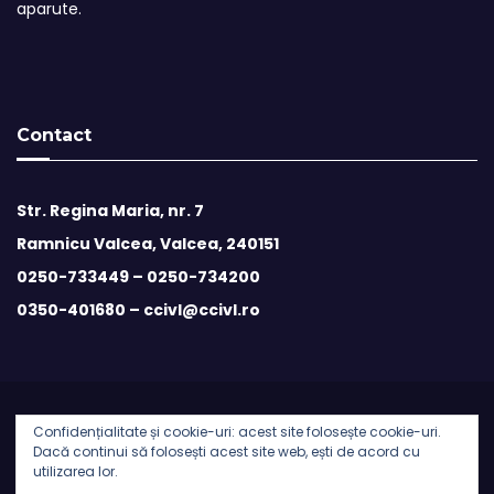
aparute.
Contact
Str. Regina Maria, nr. 7
Ramnicu Valcea, Valcea, 240151
0250-733449 –
0250-734200
0350-401680 –
ccivl@ccivl.ro
Confidențialitate și cookie-uri: acest site folosește cookie-uri.
© 2026 Camera de Comert si Industrie Valcea | Theme by
Dacă continui să folosești acest site web, ești de acord cu
utilizarea lor.
Theme Ansar