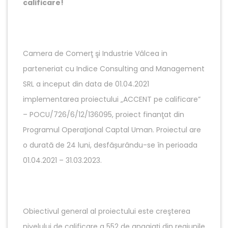
calificare!
Camera de Comerţ şi Industrie Vâlcea in
parteneriat cu Indice Consulting and Management
SRL a inceput din data de 01.04.2021
implementarea proiectului „ACCENT pe calificare”
– POCU/726/6/12/136095, proiect finanţat din
Programul Operaţional Captal Uman. Proiectul are
o durată de 24 luni, desfășurându-se în perioada
01.04.2021 – 31.03.2023.
Obiectivul general al proiectului este creşterea
nivelului de calificare a 552 de angajaţi din regiunile