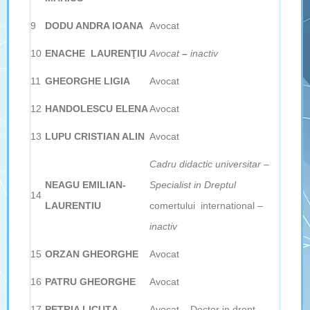
9
DODU ANDRA IOANA
Avocat
10
ENACHE LAURENŢIU
Avocat
–
inactiv
11
GHEORGHE LIGIA
Avocat
12
HANDOLESCU ELENA
Avocat
13
LUPU CRISTIAN ALIN
Avocat
Cadru didactic universitar –
NEAGU EMILIAN-
Specialist in Dreptul
14
LAURENTIU
comertului international
–
inactiv
15
ORZAN GHEORGHE
Avocat
16
PATRU GHEORGHE
Avocat
17
PETRIA LICUŢA
Avocat – Doctor in drept