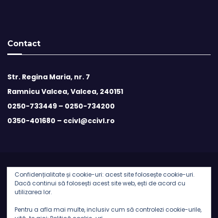
Contact
Str. Regina Maria, nr. 7
Ramnicu Valcea, Valcea, 240151
0250-733449 –
0250-734200
0350-401680 –
ccivl@ccivl.ro
Confidențialitate și cookie-uri: acest site folosește cookie-uri.
© 2026 Camera de Comert si Industrie Valcea | Theme by
Dacă continui să folosești acest site web, ești de acord cu
utilizarea lor.
Theme Ansar
Pentru a afla mai multe, inclusiv cum să controlezi cookie-urile,