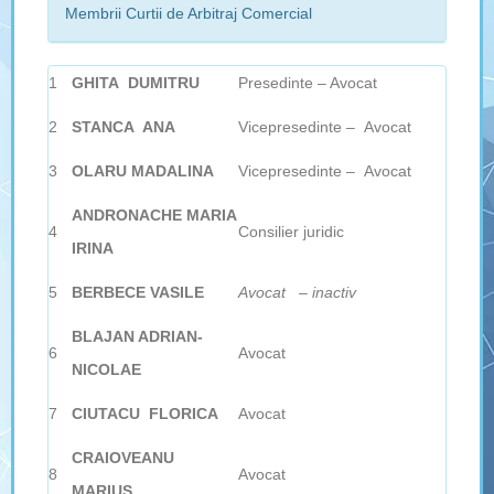
Membrii Curtii de Arbitraj Comercial
1
GHITA DUMITRU
Presedinte – Avocat
2
STANCA ANA
Vicepresedinte –
Avocat
3
OLARU MADALINA
Vicepresedinte –
Avocat
ANDRONACHE MARIA
4
Consilier juridic
IRINA
5
BERBECE VASILE
Avocat
– inactiv
BLAJAN ADRIAN-
6
Avocat
NICOLAE
7
CIUTACU FLORICA
Avocat
CRAIOVEANU
8
Avocat
MARIUS