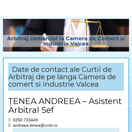
Naviga
Date de contact ale Curtii de
Arbitraj de pe langa Camera de
comert si industrie Valcea
ŢENEA ANDREEA – Asistent
Arbitral Sef
0250.733449
andreea.tenea@ccivl.ro