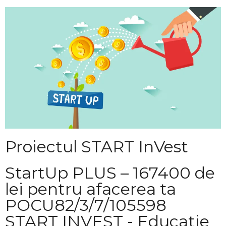
Naviga
Proiectul START InVest
StartUp PLUS – 167400 de
lei pentru afacerea ta
POCU82/3/7/105598
START INVEST - Educatie