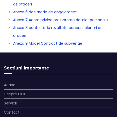
de afaceri
Anexa 6 declaratie de angajament
Anexa 7 Acord privind prelucrarea datelor personale
Anexa 8 contestatie rezultate concurs planuri de
afaceri
Anexa 9 Model Contract de subventie
Sectiuni importante
Acasa
Despre CCI
Servicii
Contact