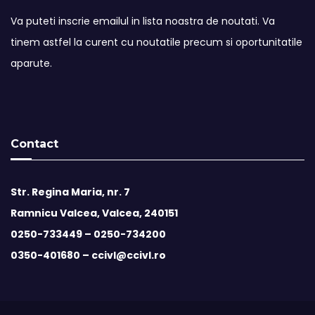
Va puteti inscrie emailul in lista noastra de noutati. Va
tinem astfel la curent cu noutatile precum si oportunitatile
aparute.
Contact
Str. Regina Maria, nr. 7
Ramnicu Valcea, Valcea, 240151
0250-733449 –
0250-734200
0350-401680 –
ccivl@ccivl.ro