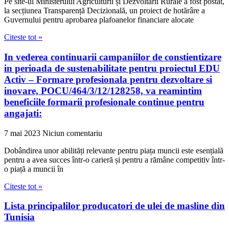
Pe site-ul Ministerului Agriculturii și Dezvoltării Rurale a fost postat,
la secțiunea Transparență Decizională, un proiect de hotărâre a
Guvernului pentru aprobarea plafoanelor financiare alocate
Citeste tot »
In vederea continuarii campaniilor de constientizare
in perioada de sustenabilitate pentru proiectul EDU
Activ – Formare profesionala pentru dezvoltare si
inovare, POCU/464/3/12/128258, va reamintim
beneficiile formarii profesionale continue pentru
angajati:
7 mai 2023
Niciun comentariu
Dobândirea unor abilități relevante pentru piața muncii este esențială
pentru a avea succes într-o carieră și pentru a rămâne competitiv într-
o piață a muncii în
Citeste tot »
Lista principalilor producatori de ulei de masline din
Tunisia