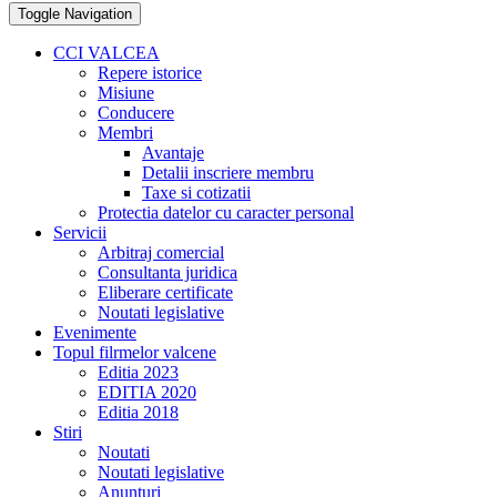
Toggle Navigation
CCI VALCEA
Repere istorice
Misiune
Conducere
Membri
Avantaje
Detalii inscriere membru
Taxe si cotizatii
Protectia datelor cu caracter personal
Servicii
Arbitraj comercial
Consultanta juridica
Eliberare certificate
Noutati legislative
Evenimente
Topul filrmelor valcene
Editia 2023
EDITIA 2020
Editia 2018
Stiri
Noutati
Noutati legislative
Anunturi