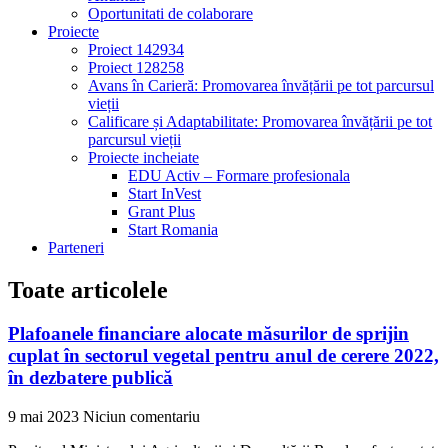
Oportunitati de colaborare
Proiecte
Proiect 142934
Proiect 128258
Avans în Carieră: Promovarea învățării pe tot parcursul
vieții
Calificare și Adaptabilitate: Promovarea învățării pe tot
parcursul vieții
Proiecte incheiate
EDU Activ – Formare profesionala
Start InVest
Grant Plus
Start Romania
Parteneri
Toate articolele
Plafoanele financiare alocate măsurilor de sprijin
cuplat în sectorul vegetal pentru anul de cerere 2022,
în dezbatere publică
9 mai 2023
Niciun comentariu