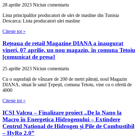
28 aprilie 2023
Niciun comentariu
Lista principalilor producatori de ulei de masline din Tunisia
Descarca: Lista producatori ulei masline
Citeste tot »
Rețeaua de retail Magazine DIANA a inaugurat
vineri, 07 aprilie, un nou magazin, în comuna Tetoiu
[comunicat de presa]
25 aprilie 2023
Niciun comentariu
Cu o suprafață de vânzare de 200 de metri pătrați, noul Magazin
DIANA, situat în satul Țepești, comuna Tetoiu, vine cu o ofertă de
4000
Citeste tot »
ICSI Valcea – Finalizare proiect „De la Nano la
Macro în Energetica Hidrogenului – Extindere
Centrul Național de Hidrogen și Pile de Combustibil
– HyRo 2.0”