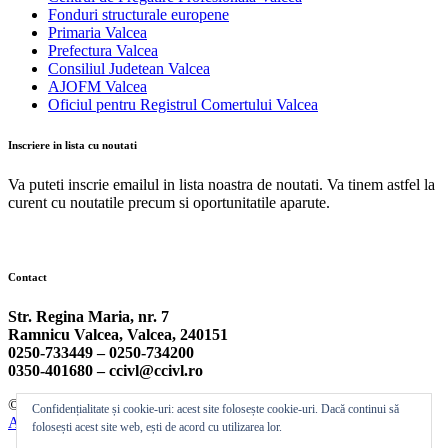
Fonduri structurale europene
Primaria Valcea
Prefectura Valcea
Consiliul Judetean Valcea
AJOFM Valcea
Oficiul pentru Registrul Comertului Valcea
Inscriere in lista cu noutati
Va puteti inscrie emailul in lista noastra de noutati. Va tinem astfel la
curent cu noutatile precum si oportunitatile aparute.
Contact
Str. Regina Maria, nr. 7
Ramnicu Valcea, Valcea, 240151
0250-733449 –
0250-734200
0350-401680 –
ccivl@ccivl.ro
© 2026 Camera de Comert si Industrie Valcea | Theme by
Theme
Confidențialitate și cookie-uri: acest site folosește cookie-uri. Dacă continui să
Ansar
folosești acest site web, ești de acord cu utilizarea lor.