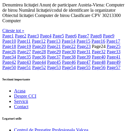
Denumirea licitaţiei Anunț de participare Austria-Viena: Computer
de birou Numărul licitaţiei/codul de identificare la organizator
Obiectul licitaţiei Computer de birou Clasificare CPV 30213300
Computer
Citeste tot »
Page
1
Page
2
Page
3
Page
4
Page
5
Page
6
Page
7
Page
8
Page
9
Page
10
Page
11
Page
12
Page
13
Page
14
Page
15
Page
16
Page
17
Page
18
Page
19
Page
20
Page
21
Page
22
Page
23
Page
24
Page
25
Page
26
Page
27
Page
28
Page
29
Page
30
Page
31
Page
32
Page
33
Page
34
Page
35
Page
36
Page
37
Page
38
Page
39
Page
40
Page
41
Page
42
Page
43
Page
44
Page
45
Page
46
Page
47
Page
48
Page
49
Page
50
Page
51
Page
52
Page
53
Page
54
Page
55
Page
56
Page
57
Sectiuni importante
Acasa
Despre CCI
Servicii
Contact
Legaturi utile
Centrul de Pregatire Profesionala Valcea