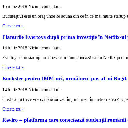
15 iunie 2018
Niciun comentariu
Bucureștiul este un oraș unde se adună din ce în ce mai multe startup-
Citeste tot »
Planurile Evertoys după prima investiție în Netflix-ul 
14 iunie 2018
Niciun comentariu
Evertoys e un startup românesc care funcționează ca un Netflix pentru
Citeste tot »
Bookster pentru IMM-uri, următorul pas al lui Bogd
14 iunie 2018
Niciun comentariu
Cred că nu trece vreo zi fără să văd în jurul meu în metrou vreo 4-5 pe
Citeste tot »
Reviro – platforma care conectează studenții românii d