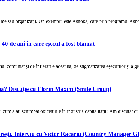
grame sau organizații. Un exemplu este Ashoka, care prin programul Asho
40 de ani în care eșecul a fost blamat
comunist și de înfierările acestuia, de stigmatizarea eșecurilor și a gre
ânia? Discuție cu Florin Maxim (Smite Group)
e și cum s-au schimbat obiceiurile în industria ospitalității? Am discuta
curești. Interviu cu Victor Răcariu (Country Manager G