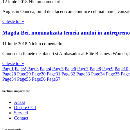
12 iunie 2018
Niciun comentariu
Augustin Oancea, omul de afaceri care conduce cel mai mare „vanzato
Citeste tot »
Magda Bei, nominalizata femeia anului in antrepreno
11 iunie 2018
Niciun comentariu
Cunoscuta femeie de afaceri si Ambasador al Elite Business Women, M
Citeste tot »
Page
1
Page
2
Page
3
Page
4
Page
5
Page
6
Page
7
Page
8
Page
9
Page
10
Page
28
Page
29
Page
30
Page
31
Page
32
Page
33
Page
34
Page
35
Page
Page
54
Page
55
Page
56
Page
57
Sectiuni importante
Acasa
Despre CCI
Servicii
Contact
Legaturi utile