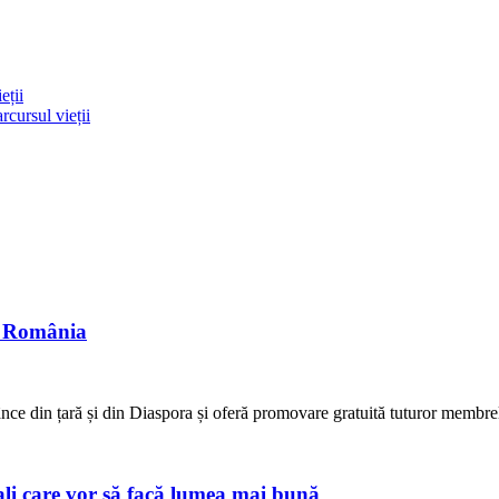
eții
rcursul vieții
n România
ânce din țară și din Diaspora și oferă promovare gratuită tuturor mem
ali care vor să facă lumea mai bună