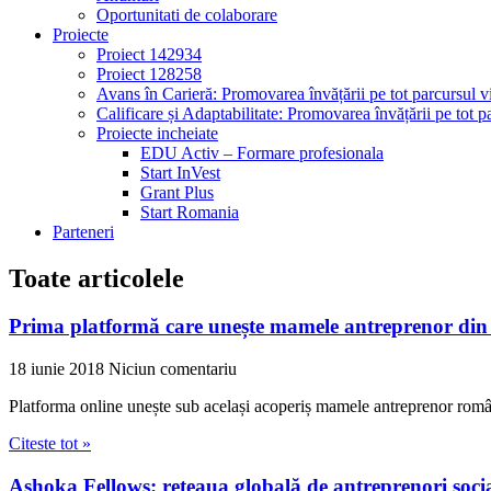
Oportunitati de colaborare
Proiecte
Proiect 142934
Proiect 128258
Avans în Carieră: Promovarea învățării pe tot parcursul vi
Calificare și Adaptabilitate: Promovarea învățării pe tot pa
Proiecte incheiate
EDU Activ – Formare profesionala
Start InVest
Grant Plus
Start Romania
Parteneri
Toate articolele
Prima platformă care unește mamele antreprenor di
18 iunie 2018
Niciun comentariu
Platforma online unește sub același acoperiș mamele antreprenor rom
Citeste tot »
Ashoka Fellows: rețeaua globală de antreprenori soci