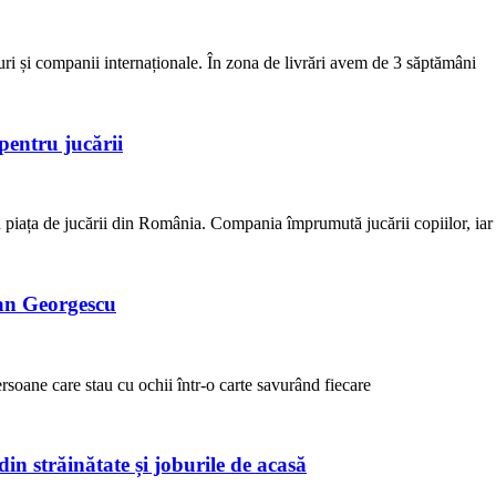
uri și companii internaționale. În zona de livrări avem de 3 săptămâni
pentru jucării
 piața de jucării din România. Compania împrumută jucării copiilor, iar
an Georgescu
rsoane care stau cu ochii într-o carte savurând fiecare
in străinătate și joburile de acasă