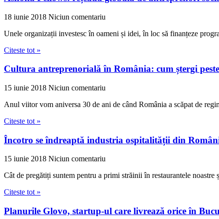
18 iunie 2018
Niciun comentariu
Unele organizații investesc în oameni și idei, în loc să finanțeze pro
Citeste tot »
Cultura antreprenorială în România: cum ștergi peste 
15 iunie 2018
Niciun comentariu
Anul viitor vom aniversa 30 de ani de când România a scăpat de regimul 
Citeste tot »
Încotro se îndreaptă industria ospitalității din Rom
15 iunie 2018
Niciun comentariu
Cât de pregătiți suntem pentru a primi străinii în restaurantele noastr
Citeste tot »
Planurile Glovo, startup-ul care livrează orice în Bu