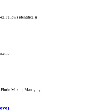
ka Fellows identifică și
șelilor.
t cu Florin Maxim, Managing
lovo)