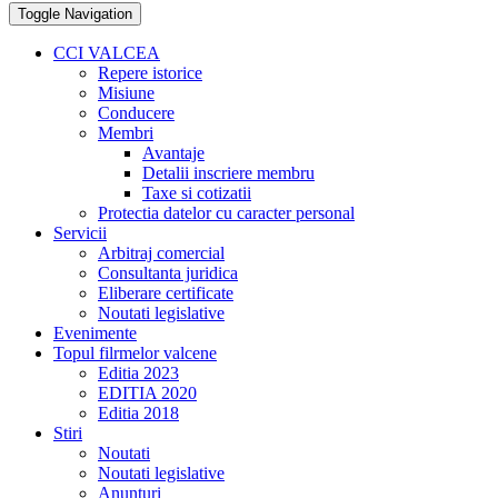
Toggle Navigation
CCI VALCEA
Repere istorice
Misiune
Conducere
Membri
Avantaje
Detalii inscriere membru
Taxe si cotizatii
Protectia datelor cu caracter personal
Servicii
Arbitraj comercial
Consultanta juridica
Eliberare certificate
Noutati legislative
Evenimente
Topul filrmelor valcene
Editia 2023
EDITIA 2020
Editia 2018
Stiri
Noutati
Noutati legislative
Anunturi