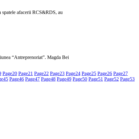
in spatele afacerii RCS&RDS, au
tiunea “Antreprenoriat”. Magda Bei
9
Page
20
Page
21
Page
22
Page
23
Page
24
Page
25
Page
26
Page
27
ge
45
Page
46
Page
47
Page
48
Page
49
Page
50
Page
51
Page
52
Page
53