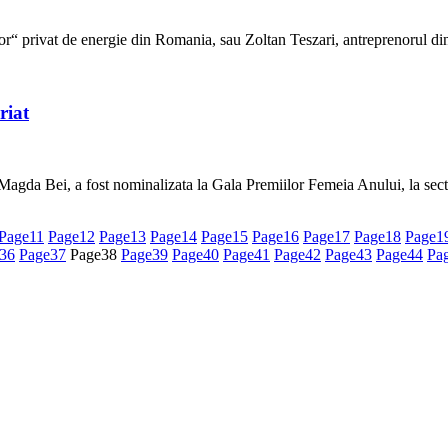
r“ privat de energie din Romania, sau Zoltan Teszari, antreprenorul d
riat
agda Bei, a fost nominalizata la Gala Premiilor Femeia Anului, la sec
Page
11
Page
12
Page
13
Page
14
Page
15
Page
16
Page
17
Page
18
Page
1
36
Page
37
Page
38
Page
39
Page
40
Page
41
Page
42
Page
43
Page
44
Pa