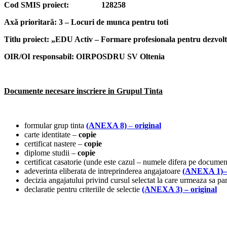
Cod SMIS proiect: 128258
Axă prioritară: 3 – Locuri de munca pentru toti
Titlu proiect: „EDU Activ – Formare profesionala pentru dezvolt
OIR/OI responsabil: OIRPOSDRU SV Oltenia
Documente necesare inscriere in Grupul Tinta
formular grup tinta
(ANEXA 8)
–
original
carte identitate –
copie
certificat nastere –
copie
diplome studii –
copie
certificat casatorie (unde este cazul – numele difera pe docume
adeverinta eliberata de intreprinderea angajatoare
(ANEXA 1)
–
decizia angajatului privind cursul selectat la care urmeaza sa pa
declaratie pentru criteriile de selectie
(ANEXA 3)
– original