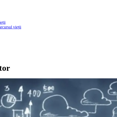
eții
rcursul vieții
tor