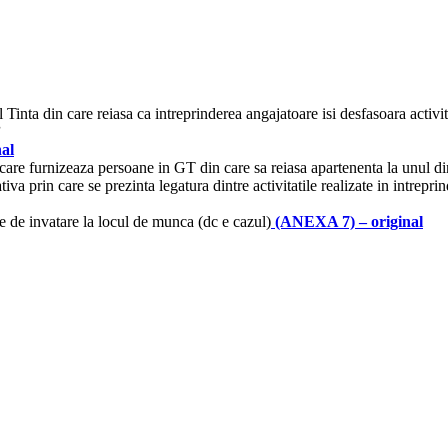
pul Tinta din care reiasa ca intreprinderea angajatoare isi desfasoara activ
”
nal
 care furnizeaza persoane in GT din care sa reiasa apartenenta la unul di
a prin care se prezinta legatura dintre activitatile realizate in intrepri
me de invatare la locul de munca (dc e cazul)
(ANEXA 7)
– original