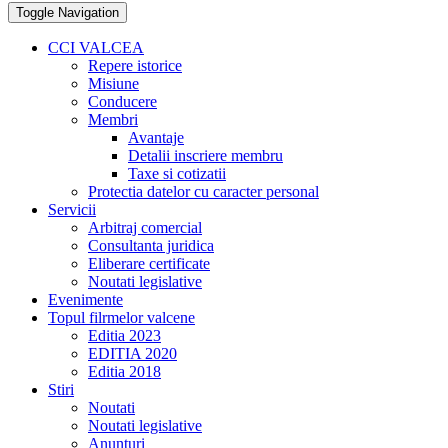
Toggle Navigation
CCI VALCEA
Repere istorice
Misiune
Conducere
Membri
Avantaje
Detalii inscriere membru
Taxe si cotizatii
Protectia datelor cu caracter personal
Servicii
Arbitraj comercial
Consultanta juridica
Eliberare certificate
Noutati legislative
Evenimente
Topul filrmelor valcene
Editia 2023
EDITIA 2020
Editia 2018
Stiri
Noutati
Noutati legislative
Anunturi