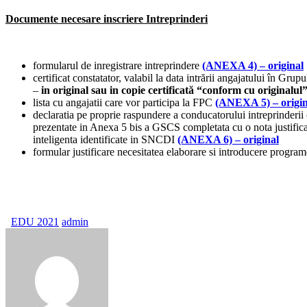
Documente necesare inscriere Intreprinderi
formularul de inregistrare intreprindere
(ANEXA 4)
– original
certificat constatator, valabil la data intrării angajatului în Gru
–
in original sau in copie certificată “conform cu originalul
lista cu angajatii care vor participa la FPC
(ANEXA 5)
– origi
declaratia pe proprie raspundere a conducatorului intreprinderii
prezentate in Anexa 5 bis a GSCS completata cu o nota justificativ
inteligenta identificate in SNCDI
(ANEXA 6)
– original
formular justificare necesitatea elaborare si introducere progra
EDU 2021
admin