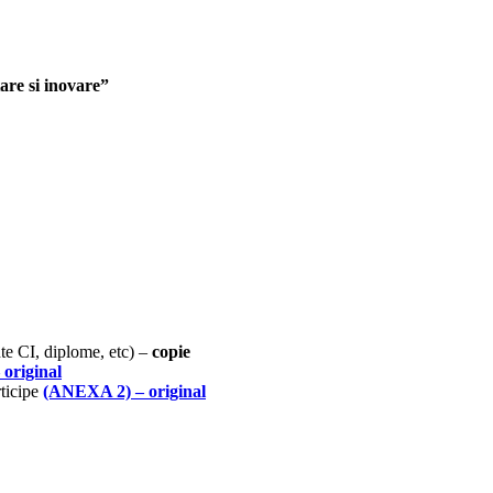
are si inovare”
nte CI, diplome, etc) –
copie
 original
rticipe
(ANEXA 2)
– original