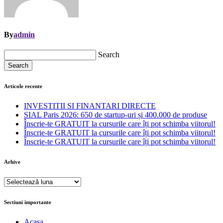
By
admin
Search
Search
Articole recente
INVESTITII SI FINANTARI DIRECTE
SIAL Paris 2026: 650 de startup-uri și 400.000 de produse
Înscrie-te GRATUIT la cursurile care îți pot schimba viitorul!
Înscrie-te GRATUIT la cursurile care îți pot schimba viitorul!
Înscrie-te GRATUIT la cursurile care îți pot schimba viitorul!
Arhive
Arhive
Sectiuni importante
Acasa