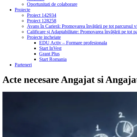
Oportunitati de colaborare
Proiecte
Proiect 142934
Proiect 128258
Avans în Carieră: Promovarea învățării pe tot parcursul vi
Calificare și Adaptabilitate: Promovarea învățării pe tot pa
Proiecte incheiate
EDU Activ – Formare profesionala
Start InVest
Grant Plus
Start Romania
Parteneri
Acte necesare Angajat si Angaja