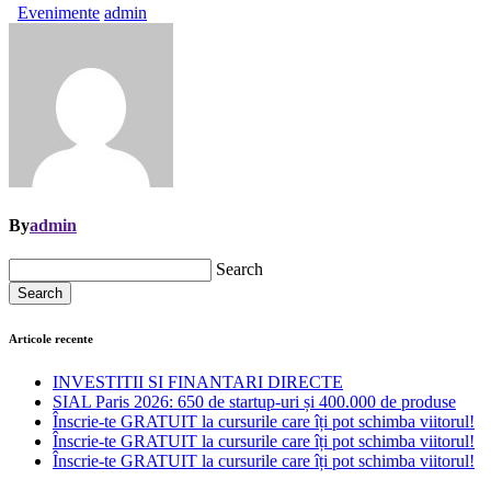
Evenimente
admin
By
admin
Search
Search
Articole recente
INVESTITII SI FINANTARI DIRECTE
SIAL Paris 2026: 650 de startup-uri și 400.000 de produse
Înscrie-te GRATUIT la cursurile care îți pot schimba viitorul!
Înscrie-te GRATUIT la cursurile care îți pot schimba viitorul!
Înscrie-te GRATUIT la cursurile care îți pot schimba viitorul!