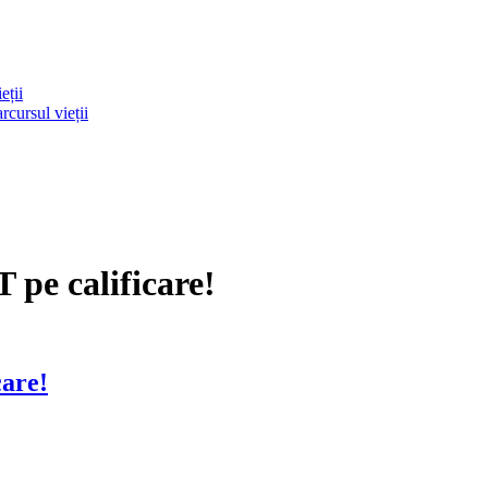
eții
rcursul vieții
 pe calificare!
care!