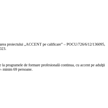
ntarea proiectului „ACCENT pe calificare” – POCU/726/6/12/136095,
2023.
are la programele de formare profesională continua, cu accent pe adulţii
te- minim 69 persoane.