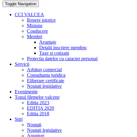
Toggle Navigation
CCI VALCEA
Repere istorice
Misiune
Conducere
Membri
Avantaje
Detalii inscriere membru
Taxe si cotizatii
Protectia datelor cu caracter personal
Servicii
Arbitraj comercial
Consultanta juridica
Eliberare certificate
Noutati legislative
Evenimente
Topul filrmelor valcene
Editia 2023
EDITIA 2020
Editia 2018
Stiri
Noutati
Noutati legislative
Anunturi