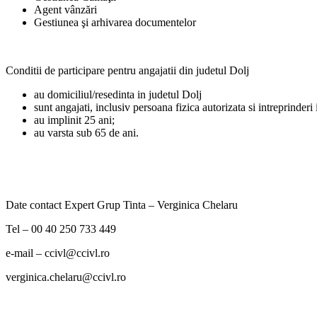
Agent vânzări
Gestiunea şi arhivarea documentelor
Conditii de participare pentru angajatii din judetul Dolj
au domiciliul/resedinta in judetul Dolj
sunt angajati, inclusiv persoana fizica autorizata si intreprinderi
au implinit 25 ani;
au varsta sub 65 de ani.
Date contact Expert Grup Tinta – Verginica Chelaru
Tel – 00 40 250 733 449
e-mail – ccivl@ccivl.ro
verginica.chelaru@ccivl.ro