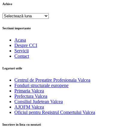
Arhive
Arhive
Sectiuni importante
Acasa
Despre CCI
Servicii
Contact
Legaturi utile
Centrul de Pregatire Profesionala Valcea
Fonduri structurale europene
Primaria Valcea
Prefectura Valcea
Consiliul Judetean Valcea
AJOFM Valcea
Oficiul pentru Registrul Comertului Valcea
Inscriere in lista cu noutati