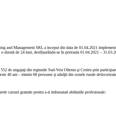
sulting and Management SRL a inceput din data de 01.04.2021 impleme
e o durată de 24 luni, desfășurându-se în perioada 01.04.2021 – 31.03.
 a 552 de angajaţi din regiunile Sud-Vest Oltenia şi Centru prin particip
 peste 40 ani – minim 68 persoane şi adulţii din zonele rurale defavoriza
ele cursuri gratuite pentru a-ti imbunatati abilitatile profesionale: