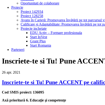
Oportunitati de colaborare
Proiecte
Proiect 142934
Proiect 128258
Avans în Carieră: Promovarea învățării pe tot parcursul vi
Calificare și Adaptabilitate: Promovarea învățării pe tot pa
Proiecte incheiate
EDU Activ – Formare profesionala
Start InVest
Grant Plus
Start Romania
Parteneri
Inscriete-te si Tu! Pune ACCENT
26
apr.
2021
Inscriete-te si Tu! Pune ACCENT pe califi
Cod SMIS proiect: 136095
Axă prioritară 6. Educaţie şi competenţe