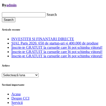
By
admin
Search
Search
Articole recente
INVESTITII SI FINANTARI DIRECTE
SIAL Paris 2026: 650 de startup-uri și 400.000 de produse
Înscrie-te GRATUIT la cursurile care îți pot schimba viitorul!
Înscrie-te GRATUIT la cursurile care îți pot schimba viitorul!
Înscrie-te GRATUIT la cursurile care îți pot schimba viitorul!
Arhive
Arhive
Sectiuni importante
Acasa
Despre CCI
Servicii