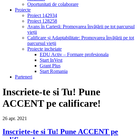
Oportunitati de colaborare
Proiecte
Proiect 142934
Proiect 128258
Avans în Carieră: Promovarea învățării pe tot parcursul
vieții
Calificare și Adaptabilitate: Promovarea învățării pe tot
parcursul vieții
Proiecte incheiate
EDU Activ – Formare profesionala
Start InVest
Grant Plus
Start Romania
Parteneri
Inscriete-te si Tu! Pune
ACCENT pe calificare!
26
apr.
2021
Inscriete-te si Tu! Pune ACCENT pe