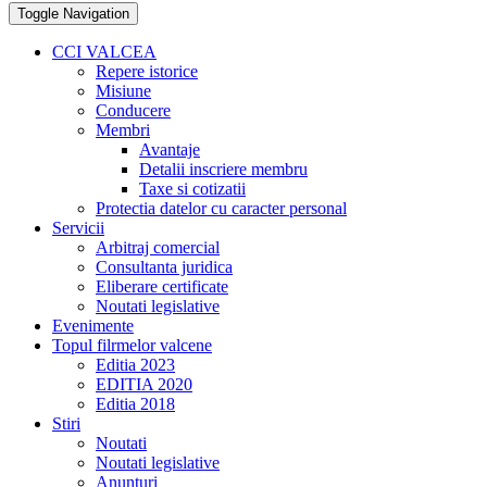
Toggle Navigation
CCI VALCEA
Repere istorice
Misiune
Conducere
Membri
Avantaje
Detalii inscriere membru
Taxe si cotizatii
Protectia datelor cu caracter personal
Servicii
Arbitraj comercial
Consultanta juridica
Eliberare certificate
Noutati legislative
Evenimente
Topul filrmelor valcene
Editia 2023
EDITIA 2020
Editia 2018
Stiri
Noutati
Noutati legislative
Anunturi