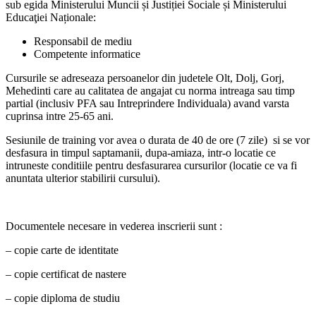
sub egida Ministerului Muncii și Justiției Sociale și Ministerului
Educaţiei Naționale:
Responsabil de mediu
Competente informatice
Cursurile se adreseaza persoanelor din judetele Olt, Dolj, Gorj,
Mehedinti care au calitatea de angajat cu norma intreaga sau timp
partial (inclusiv PFA sau Intreprindere Individuala) avand varsta
cuprinsa intre 25-65 ani.
Sesiunile de training vor avea o durata de 40 de ore (7 zile) si se vor
desfasura in timpul saptamanii, dupa-amiaza, intr-o locatie ce
intruneste conditiile pentru desfasurarea cursurilor (locatie ce va fi
anuntata ulterior stabilirii cursului).
Documentele necesare in vederea inscrierii sunt :
– copie carte de identitate
– copie certificat de nastere
– copie diploma de studiu