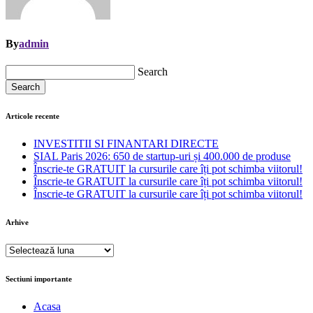
By
admin
Search
Search
Articole recente
INVESTITII SI FINANTARI DIRECTE
SIAL Paris 2026: 650 de startup-uri și 400.000 de produse
Înscrie-te GRATUIT la cursurile care îți pot schimba viitorul!
Înscrie-te GRATUIT la cursurile care îți pot schimba viitorul!
Înscrie-te GRATUIT la cursurile care îți pot schimba viitorul!
Arhive
Arhive
Sectiuni importante
Acasa