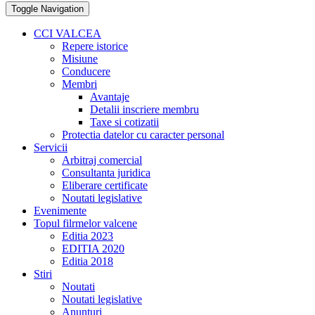
Toggle Navigation
CCI VALCEA
Repere istorice
Misiune
Conducere
Membri
Avantaje
Detalii inscriere membru
Taxe si cotizatii
Protectia datelor cu caracter personal
Servicii
Arbitraj comercial
Consultanta juridica
Eliberare certificate
Noutati legislative
Evenimente
Topul filrmelor valcene
Editia 2023
EDITIA 2020
Editia 2018
Stiri
Noutati
Noutati legislative
Anunturi