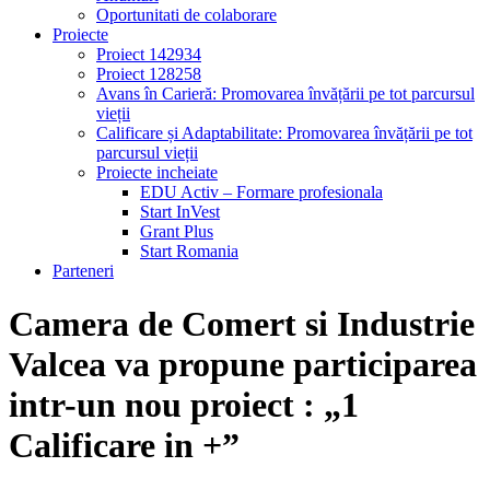
Oportunitati de colaborare
Proiecte
Proiect 142934
Proiect 128258
Avans în Carieră: Promovarea învățării pe tot parcursul
vieții
Calificare și Adaptabilitate: Promovarea învățării pe tot
parcursul vieții
Proiecte incheiate
EDU Activ – Formare profesionala
Start InVest
Grant Plus
Start Romania
Parteneri
Camera de Comert si Industrie
Valcea va propune participarea
intr-un nou proiect : „1
Calificare in +”