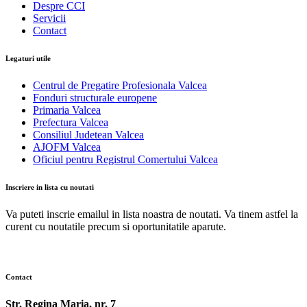
Despre CCI
Servicii
Contact
Legaturi utile
Centrul de Pregatire Profesionala Valcea
Fonduri structurale europene
Primaria Valcea
Prefectura Valcea
Consiliul Judetean Valcea
AJOFM Valcea
Oficiul pentru Registrul Comertului Valcea
Inscriere in lista cu noutati
Va puteti inscrie emailul in lista noastra de noutati. Va tinem astfel la
curent cu noutatile precum si oportunitatile aparute.
Contact
Str. Regina Maria, nr. 7