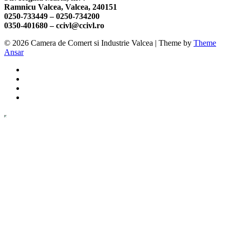
Ramnicu Valcea, Valcea, 240151
0250-733449 –
0250-734200
0350-401680 –
ccivl@ccivl.ro
© 2026 Camera de Comert si Industrie Valcea | Theme by
Theme
Ansar