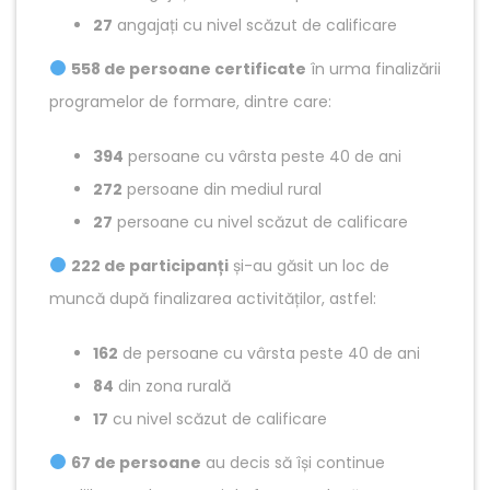
27
angajați cu nivel scăzut de calificare
558 de persoane certificate
în urma finalizării
programelor de formare, dintre care:
394
persoane cu vârsta peste 40 de ani
272
persoane din mediul rural
27
persoane cu nivel scăzut de calificare
222 de participanți
și-au găsit un loc de
muncă după finalizarea activităților, astfel:
162
de persoane cu vârsta peste 40 de ani
84
din zona rurală
17
cu nivel scăzut de calificare
67 de persoane
au decis să își continue