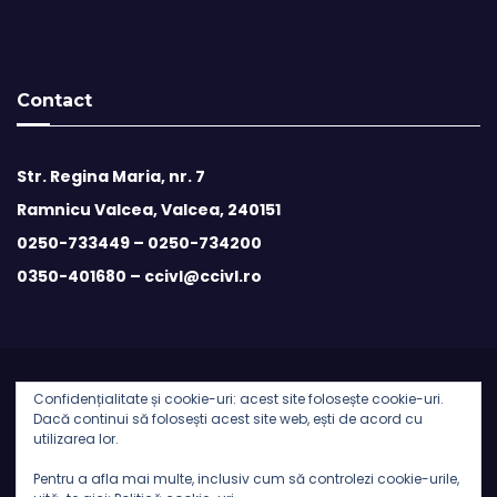
Contact
Str. Regina Maria, nr. 7
Ramnicu Valcea, Valcea, 240151
0250-733449 –
0250-734200
0350-401680 –
ccivl@ccivl.ro
Confidențialitate și cookie-uri: acest site folosește cookie-uri.
© 2026 Camera de Comert si Industrie Valcea | Theme by
Dacă continui să folosești acest site web, ești de acord cu
utilizarea lor.
Theme Ansar
Pentru a afla mai multe, inclusiv cum să controlezi cookie-urile,