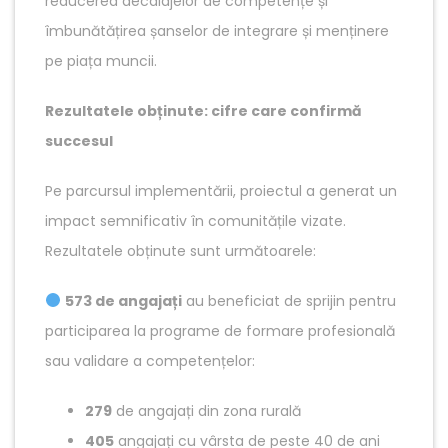
reducerea decalajelor de competențe și
îmbunătățirea șanselor de integrare și menținere
pe piața muncii.
Rezultatele obținute: cifre care confirmă
succesul
Pe parcursul implementării, proiectul a generat un
impact semnificativ în comunitățile vizate.
Rezultatele obținute sunt următoarele:
573 de angajați
au beneficiat de sprijin pentru
participarea la programe de formare profesională
sau validare a competențelor:
279
de angajați din zona rurală
405
angajați cu vârsta de peste 40 de ani