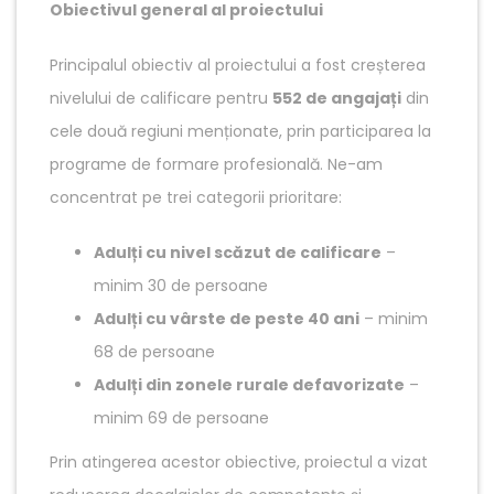
Obiectivul general al proiectului
Principalul obiectiv al proiectului a fost creșterea
nivelului de calificare pentru
552 de angajați
din
cele două regiuni menționate, prin participarea la
programe de formare profesională. Ne-am
concentrat pe trei categorii prioritare:
Adulți cu nivel scăzut de calificare
–
minim 30 de persoane
Adulți cu vârste de peste 40 ani
– minim
68 de persoane
Adulți din zonele rurale defavorizate
–
minim 69 de persoane
Prin atingerea acestor obiective, proiectul a vizat