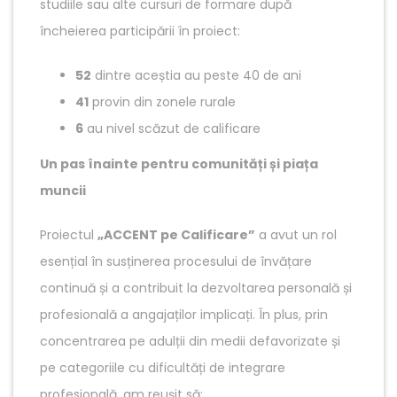
studiile sau alte cursuri de formare după
încheierea participării în proiect:
52
dintre aceștia au peste 40 de ani
41
provin din zonele rurale
6
au nivel scăzut de calificare
Un pas înainte pentru comunități și piața
muncii
Proiectul
„ACCENT pe Calificare”
a avut un rol
esențial în susținerea procesului de învățare
continuă și a contribuit la dezvoltarea personală și
profesională a angajaților implicați. În plus, prin
concentrarea pe adulții din medii defavorizate și
pe categoriile cu dificultăți de integrare
profesională, am reușit să: