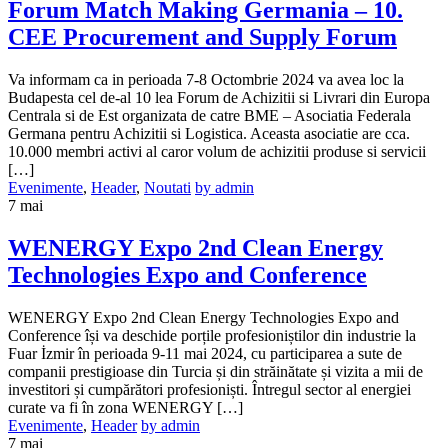
Forum Match Making Germania – 10.
CEE Procurement and Supply Forum
Va informam ca in perioada 7-8 Octombrie 2024 va avea loc la
Budapesta cel de-al 10 lea Forum de Achizitii si Livrari din Europa
Centrala si de Est organizata de catre BME – Asociatia Federala
Germana pentru Achizitii si Logistica. Aceasta asociatie are cca.
10.000 membri activi al caror volum de achizitii produse si servicii
[…]
Evenimente
,
Header
,
Noutati
by admin
7
mai
WENERGY Expo 2nd Clean Energy
Technologies Expo and Conference
WENERGY Expo 2nd Clean Energy Technologies Expo and
Conference își va deschide porțile profesioniștilor din industrie la
Fuar İzmir în perioada 9-11 mai 2024, cu participarea a sute de
companii prestigioase din Turcia și din străinătate și vizita a mii de
investitori și cumpărători profesioniști. Întregul sector al energiei
curate va fi în zona WENERGY […]
Evenimente
,
Header
by admin
7
mai