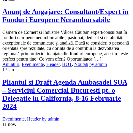
Anunț de Angajare: Consultant/Expert în
Fonduri Europene Nerambursabile
Camera de Comert și Industrie Vâlcea Căutăm expert/consultant în
fonduri europene nerambursabile , pasionat, dedicat și cu abilități
excepționale de comunicare și analiză. Dacă te consideri o persoană
orientată spre rezultate, cu dorința de a contribui la dezvoltarea
regională prin proiecte finanțate din fonduri europene, acest rol este
perfect pentru tine! Ce vom oferi? Oportunitatea […]
Anunturi
,
Evenimente
,
Header
,
HOT
,
Noutati
by admin
17
ian.
Pliantul si Draft Agenda Ambasadei SUA
– Serviciul Comercial Bucuresti pt. o
Delegatie in California, 8-16 Februarie
2024
Evenimente
,
Header
by admin
11
nov.