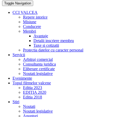
Toggle Navigation
CCI VALCEA
Repere istorice
Misiune
Conducere
Membri
Avantaje
Detalii inscriere membru
Taxe si cotizatii
Protectia datelor cu caracter personal
Servicii
Arbitraj comercial
Consultanta juridica
Eliberare certificate
Noutati legislative
Evenimente
Topul filrmelor valcene
Editia 2023
EDITIA 2020
Editia 2018
Stiri
Noutati
Noutati legislative
Anunturi