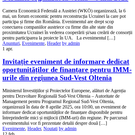
Camera Economică Federală a Austriei (WKÖ) organizează, la 6
mai, un forum economic pentru reconstrucția Ucrainei la care pot
participa și firme din România. Evenimentul are drept scop
conectarea companiilor austriece cu firme din alte state din
proximitatea Ucrainei în vederea cooperării și/sau creării de consorții
pentru participarea la proiecte în UA. La evenimentul […]
Anunturi
,
Evenimente
,
Header
by admin
1
apr.
Invitație eveniment de informare dedicat
oportunităților de finanțare pentru IMM-
urile din regiunea Sud-Vest Oltenia
Ministerul Investițiilor și Proiectelor Europene, alături de Agenția
pentru Dezvoltare Regională Sud-Vest Oltenia – Autoritate de
Management pentru Programul Regional Sud-Vest Oltenia,
organizează în data de 8 aprilie 2025, ora 10:00, un eveniment de
informare dedicat oportunităților de finanțare disponibile pentru
întreprinderile mici și mijlocii (IMM-uri) din regiune. Pe parcursul
evenimentului vor fi prezentate detalii despre două […]
Evenimente
,
Header
,
Noutati
by admin
12
feb.