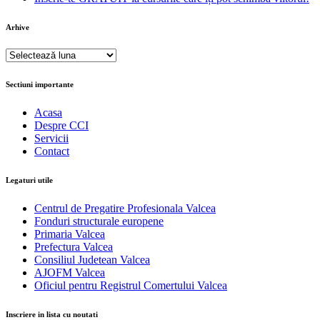
Arhive
Arhive
Sectiuni importante
Acasa
Despre CCI
Servicii
Contact
Legaturi utile
Centrul de Pregatire Profesionala Valcea
Fonduri structurale europene
Primaria Valcea
Prefectura Valcea
Consiliul Judetean Valcea
AJOFM Valcea
Oficiul pentru Registrul Comertului Valcea
Inscriere in lista cu noutati