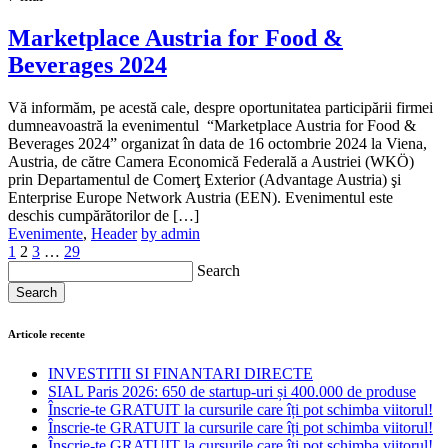
Marketplace Austria for Food &
Beverages 2024
Vă informăm, pe acestă cale, despre oportunitatea participării firmei
dumneavoastră la evenimentul “Marketplace Austria for Food &
Beverages 2024” organizat în data de 16 octombrie 2024 la Viena,
Austria, de către Camera Economică Federală a Austriei (WKÖ)
prin Departamentul de Comerţ Exterior (Advantage Austria) şi
Enterprise Europe Network Austria (EEN). Evenimentul este
deschis cumpărătorilor de […]
Evenimente
,
Header
by admin
1
2
3
…
29
Search
Search
Articole recente
INVESTITII SI FINANTARI DIRECTE
SIAL Paris 2026: 650 de startup-uri și 400.000 de produse
Înscrie-te GRATUIT la cursurile care îți pot schimba viitorul!
Înscrie-te GRATUIT la cursurile care îți pot schimba viitorul!
Înscrie-te GRATUIT la cursurile care îți pot schimba viitorul!