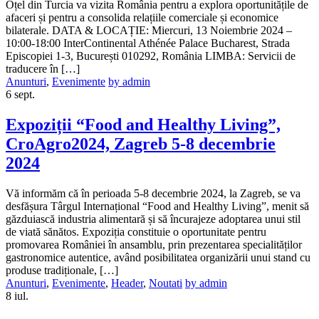
Oțel din Turcia va vizita România pentru a explora oportunitățile de
afaceri și pentru a consolida relațiile comerciale și economice
bilaterale. DATA & LOCAȚIE: Miercuri, 13 Noiembrie 2024 –
10:00-18:00 InterContinental Athénée Palace Bucharest, Strada
Episcopiei 1-3, București 010292, România LIMBA: Servicii de
traducere în […]
Anunturi
,
Evenimente
by admin
6
sept.
Expoziții “Food and Healthy Living”,
CroAgro2024, Zagreb 5-8 decembrie
2024
Vă informăm că în perioada 5-8 decembrie 2024, la Zagreb, se va
desfășura Târgul Internațional “Food and Healthy Living”, menit să
găzduiască industria alimentară și să încurajeze adoptarea unui stil
de viată sănătos. Expoziția constituie o oportunitate pentru
promovarea României în ansamblu, prin prezentarea specialităților
gastronomice autentice, având posibilitatea organizării unui stand cu
produse tradiționale, […]
Anunturi
,
Evenimente
,
Header
,
Noutati
by admin
8
iul.