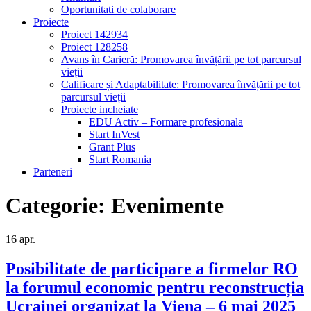
Oportunitati de colaborare
Proiecte
Proiect 142934
Proiect 128258
Avans în Carieră: Promovarea învățării pe tot parcursul
vieții
Calificare și Adaptabilitate: Promovarea învățării pe tot
parcursul vieții
Proiecte incheiate
EDU Activ – Formare profesionala
Start InVest
Grant Plus
Start Romania
Parteneri
Categorie:
Evenimente
16
apr.
Posibilitate de participare a firmelor RO
la forumul economic pentru reconstrucția
Ucrainei organizat la Viena – 6 mai 2025