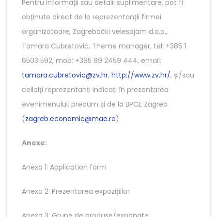
Pentru informații sau detalii suplimentare, pot fi
obținute direct de la reprezentanții firmei
organizatoare, Zagrebački velesajam d.o.o.,
Tamara Čubretović, Theme manager, tel: +385 1
6503 592, mob: +385 99 2459 444, email:
tamara.cubretovic@zv.hr
,
http://www.zv.hr/
, și/sau
ceilalți reprezentanți indicați în prezentarea
evenimenului, precum și de la BPCE Zagreb
(
zagreb.economic@mae.ro
).
Anexe:
Anexa 1: Application form
Anexa 2: Prezentarea expozițiilor
Anexa 3: Grupe de produse/exponate