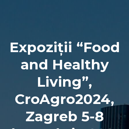
Naviga
Expoziții “Food
and Healthy
Living”,
CroAgro2024,
Zagreb 5-8