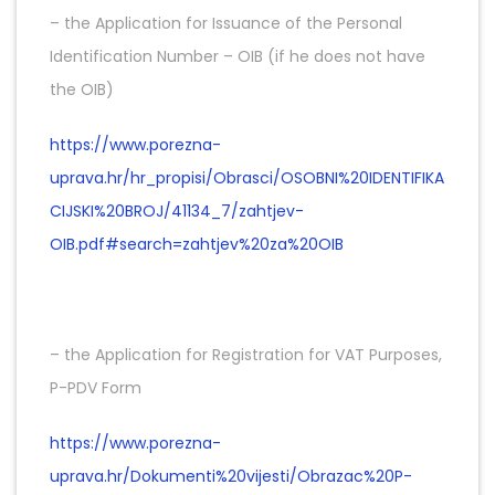
– the Application for Issuance of the Personal
Identification Number – OIB (if he does not have
the OIB)
https://www.porezna-
uprava.hr/hr_propisi/Obrasci/OSOBNI%20IDENTIFIKA
CIJSKI%20BROJ/41134_7/zahtjev-
OIB.pdf#search=zahtjev%20za%20OIB
– the Application for Registration for VAT Purposes,
P-PDV Form
https://www.porezna-
uprava.hr/Dokumenti%20vijesti/Obrazac%20P-