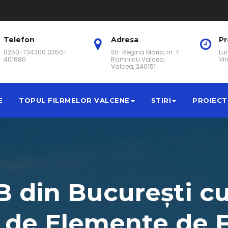
Telefon
Adresa
P
0250-734200 0350-
Str. Regina Maria, nr. 7
Lun
401680
Ramnicu Valcea,
Vin
Valcea, 240151
E
TOPUL FILRMELOR VALCENE
STIRI
PROIECT
2B din București c
i de Elemente de F