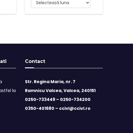
Arhive
ati
Contact
ta
Str. Regina Maria, nr. 7
stfel la
Ramnicu Valcea, Valcea, 240151
i
0250-733449 –
0250-734200
0350-401680 –
ccivl@ccivl.ro