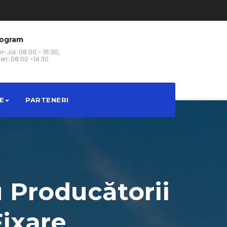
rogram
i-Joi: 08:00 - 16:30,
eri: 08:00 -14:30
E
PARTENERI
u Producătorii
ixare