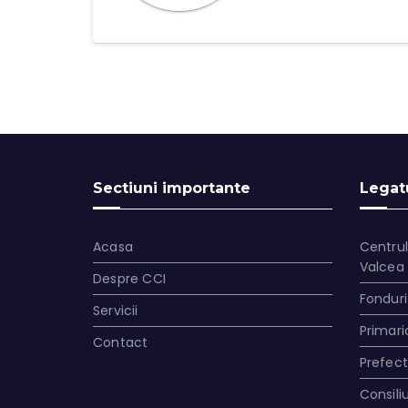
Sectiuni importante
Legatu
Acasa
Centrul
Valcea
Despre CCI
Fonduri
Servicii
Primari
Contact
Prefec
Consili