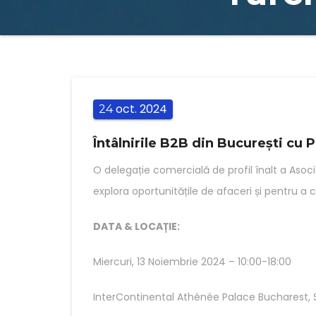
oct.
2024
24
Întâlnirile B2B din București cu 
O delegație comercială de profil înalt a Asoci
explora oportunitățile de afaceri și pentru a 
DATA & LOCAȚIE:
Miercuri, 13 Noiembrie 2024 – 10:00-18:00
InterContinental Athénée Palace Bucharest, S