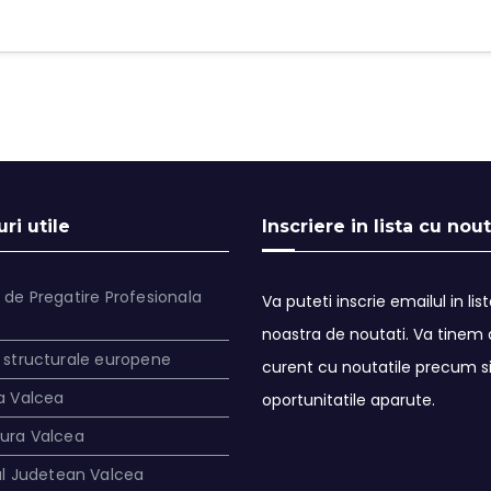
ri utile
Inscriere in lista cu nout
 de Pregatire Profesionala
Va puteti inscrie emailul in lis
noastra de noutati. Va tinem a
 structurale europene
curent cu noutatile precum s
a Valcea
oportunitatile aparute.
tura Valcea
ul Judetean Valcea