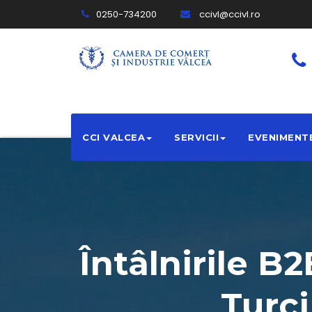
0250-734200
ccivl@ccivl.ro
CCI VALCEA
SERVICII
EVENIMENT
Întâlnirile B
Turc