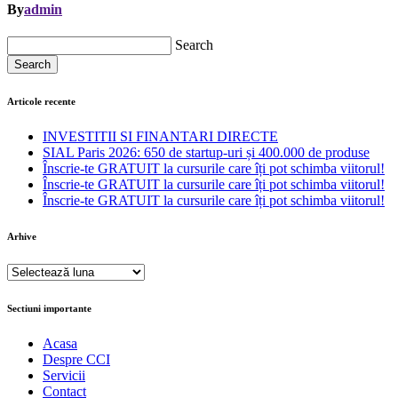
By
admin
Search
Search
Articole recente
INVESTITII SI FINANTARI DIRECTE
SIAL Paris 2026: 650 de startup-uri și 400.000 de produse
Înscrie-te GRATUIT la cursurile care îți pot schimba viitorul!
Înscrie-te GRATUIT la cursurile care îți pot schimba viitorul!
Înscrie-te GRATUIT la cursurile care îți pot schimba viitorul!
Arhive
Arhive
Sectiuni importante
Acasa
Despre CCI
Servicii
Contact