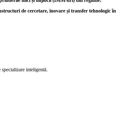
prinderile mici și mijlocii (IMM-uri) din regiune.
astructuri de cercetare, inovare și transfer tehnologic în
 specializare inteligentă.