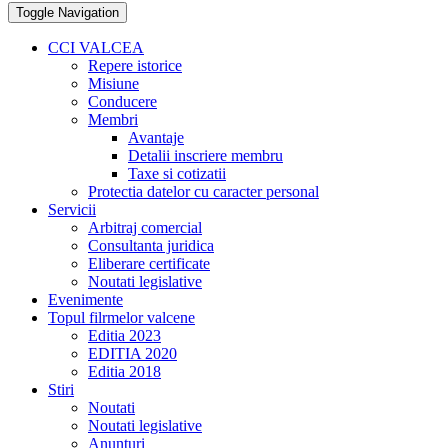
Toggle Navigation
CCI VALCEA
Repere istorice
Misiune
Conducere
Membri
Avantaje
Detalii inscriere membru
Taxe si cotizatii
Protectia datelor cu caracter personal
Servicii
Arbitraj comercial
Consultanta juridica
Eliberare certificate
Noutati legislative
Evenimente
Topul filrmelor valcene
Editia 2023
EDITIA 2020
Editia 2018
Stiri
Noutati
Noutati legislative
Anunturi