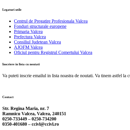
Legaturi utile
Centrul de Pregatire Profesionala Valcea
Fonduri structurale europene
Primaria Valcea
Prefectura Valcea
Consiliul Judetean Valcea
AJOFM Valcea
Oficiul pentru Registrul Comertului Valcea
Inscriere in lista cu noutati
Va puteti inscrie emailul in lista noastra de noutati. Va tinem astfel la 
Contact
Str. Regina Maria, nr. 7
Ramnicu Valcea, Valcea, 240151
0250-733449 –
0250-734200
0350-401680 –
ccivl@ccivl.ro