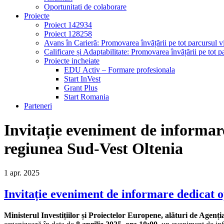
Oportunitati de colaborare
Proiecte
Proiect 142934
Proiect 128258
Avans în Carieră: Promovarea învățării pe tot parcursul vi
Calificare și Adaptabilitate: Promovarea învățării pe tot pa
Proiecte incheiate
EDU Activ – Formare profesionala
Start InVest
Grant Plus
Start Romania
Parteneri
Invitație eveniment de informar
regiunea Sud-Vest Oltenia
1
apr.
2025
Invitație eveniment de informare dedicat 
Ministerul Investițiilor și Proiectelor Europene, alături de Ag