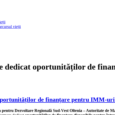
eții
rcursul vieții
e dedicat oportunităților de fin
oportunităților de finanțare pentru IMM-uri
enția pentru Dezvoltare Regională Sud-Vest Oltenia – Autoritate d