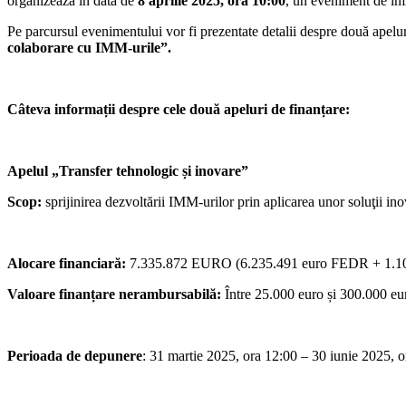
organizează în data de
8 aprilie 2025, ora 10:00
, un eveniment de in
Pe parcursul evenimentului vor fi prezentate detalii despre două apeluri
colaborare cu IMM-urile”.
Câteva informații despre cele două apeluri de finanțare:
Apelul „Transfer tehnologic și inovare”
Scop:
sprijinirea dezvoltării IMM-urilor prin aplicarea unor soluţii ino
Alocare financiară:
7.335.872 EURO (6.235.491 euro FEDR + 1.100.
Valoare finanțare nerambursabilă:
Între 25.000 euro și 300.000 eur
Perioada de depunere
: 31 martie 2025, ora 12:00 – 30 iunie 2025, o