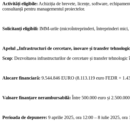
Activități eligibile:
Achiziția de brevete, licențe, software, echipamente 
consultanță pentru managementul proiectelor.
Solicitanți eligibili:
IMM-urile (microîntreprinderi, întreprinderi mici, 
Apelul „Infrastructuri de cercetare, inovare și transfer tehnolog
Scop
: Dezvoltarea infrastructurilor de cercetare și transfer tehnologic
Alocare financiară:
9.544.846 EURO (8.113.119 euro FEDR + 1.431.
Valoare finanțare nerambursabilă:
Între 500.000 euro și 2.500.000 
Perioada de depunere:
9 aprilie 2025, ora 12:00 – 8 iulie 2025, ora 