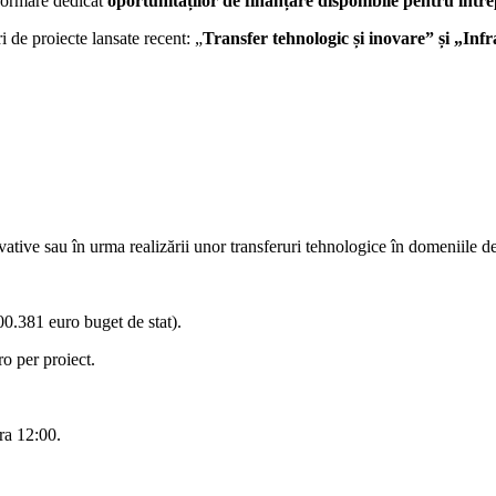
formare dedicat
oportunităților de finanțare disponibile pentru între
 de proiecte lansate recent: „
Transfer tehnologic și inovare” și „Infr
vative sau în urma realizării unor transferuri tehnologice în domeniile de
381 euro buget de stat).
o per proiect.
ra 12:00.