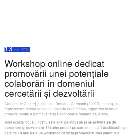
Workshop online dedicat
promovării unei potențiale
colaborări în domeniul
cercetării și dezvoltării
13
mai
2021
Workshop online dedicat
promovării unei potențiale
colaborări în domeniul
cercetării și dezvoltării
Camera de Comerț și Industrie Româno-Germană (AHK Romania), ca
reprezentant oficial al statului Bavaria în România, organizează anual
proiecte pentru a promova relația economică româno-bavareză.
Anul acesta focusul nostru este axat pe
inovație și pe activitatea de
. Un prim proiect pe care dorim să îl desfășurăm pe
cercetare și dezvoltare
data de
18 mai este un workshop dedicat promovării unei potențiale