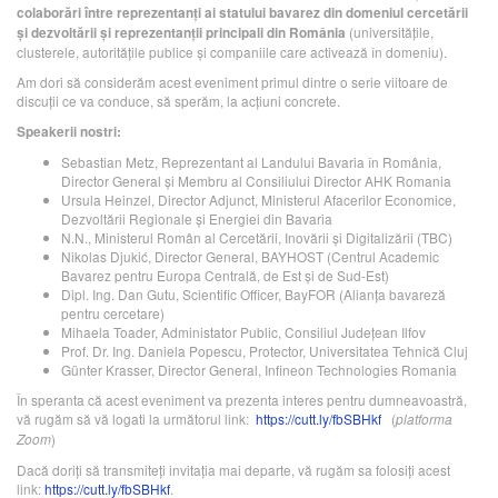
colaborări între reprezentanți ai statului bavarez din domeniul cercetării
(universitățile,
și dezvoltării și reprezentanții principali din România
clusterele, autoritățile publice și companiile care activează în domeniu).
Am dori să considerăm acest eveniment primul dintre o serie viitoare de
discuții ce va conduce, să sperăm, la acțiuni concrete.
Speakerii nostri:
Sebastian Metz, Reprezentant al Landului Bavaria în România,
Director General și Membru al Consiliului Director AHK Romania
Ursula Heinzel, Director Adjunct, Ministerul Afacerilor Economice,
Dezvoltării Regionale și Energiei din Bavaria
N.N., Ministerul Român al Cercetării, Inovării și Digitalizării (TBC)
Nikolas Djukić, Director General, BAYHOST (Centrul Academic
Bavarez pentru Europa Centrală, de Est și de Sud-Est)
Dipl. Ing. Dan Gutu, Scientific Officer, BayFOR (Alianța bavareză
pentru cercetare)
Mihaela Toader, Administator Public, Consiliul Județean Ilfov
Prof. Dr. Ing. Daniela Popescu, Protector, Universitatea Tehnică Cluj
Günter Krasser, Director General, Infineon Technologies Romania
În speranta că acest eveniment va prezenta interes pentru dumneavoastră,
vă rugăm să vă logati la următorul link:
https://cutt.ly/fbSBHkf
(
platforma
)
Zoom
Dacă doriți să transmiteți invitația mai departe, vă rugăm sa folosiți acest
link:
https://cutt.ly/fbSBHkf
.