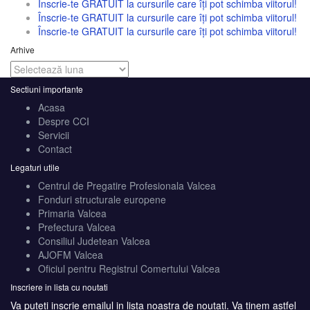
Înscrie-te GRATUIT la cursurile care îți pot schimba viitorul!
Înscrie-te GRATUIT la cursurile care îți pot schimba viitorul!
Înscrie-te GRATUIT la cursurile care îți pot schimba viitorul!
Arhive
Arhive
Sectiuni importante
Acasa
Despre CCI
Servicii
Contact
Legaturi utile
Centrul de Pregatire Profesionala Valcea
Fonduri structurale europene
Primaria Valcea
Prefectura Valcea
Consiliul Judetean Valcea
AJOFM Valcea
Oficiul pentru Registrul Comertului Valcea
Inscriere in lista cu noutati
Va puteti inscrie emailul in lista noastra de noutati. Va tinem astfel