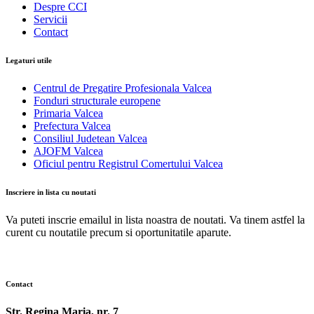
Despre CCI
Servicii
Contact
Legaturi utile
Centrul de Pregatire Profesionala Valcea
Fonduri structurale europene
Primaria Valcea
Prefectura Valcea
Consiliul Judetean Valcea
AJOFM Valcea
Oficiul pentru Registrul Comertului Valcea
Inscriere in lista cu noutati
Va puteti inscrie emailul in lista noastra de noutati. Va tinem astfel la
curent cu noutatile precum si oportunitatile aparute.
Contact
Str. Regina Maria, nr. 7