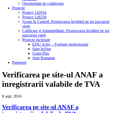
Oportunitati de colaborare
Proiecte
Proiect 142934
Proiect 128258
Avans în Carieră: Promovarea învățării pe tot parcursul
vieții
Calificare și Adaptabilitate: Promovarea învățării pe tot
parcursul vieții
Proiecte incheiate
EDU Activ – Formare profesionala
Start InVest
Grant Plus
Start Romania
Parteneri
Verificarea pe site-ul ANAF a
inregistrarii valabile de TVA
8
sept.
2016
Verificarea pe site-ul ANAF a