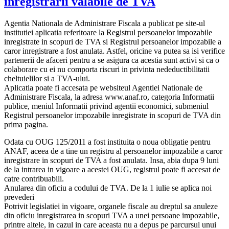
inregistrarii valabile de TVA
Agentia Nationala de Administrare Fiscala a publicat pe site-ul
institutiei aplicatia referitoare la Registrul persoanelor impozabile
inregistrate in scopuri de TVA si Registrul persoanelor impozabile a
caror inregistrare a fost anulata. Astfel, oricine va putea sa isi verifice
partenerii de afaceri pentru a se asigura ca acestia sunt activi si ca o
colaborare cu ei nu comporta riscuri in privinta nedeductibilitatii
cheltuielilor si a TVA-ului.
Aplicatia poate fi accesata pe websiteul Agentiei Nationale de
Administrare Fiscala, la adresa www.anaf.ro, categoria Informatii
publice, meniul Informatii privind agentii economici, submeniul
Registrul persoanelor impozabile inregistrate in scopuri de TVA din
prima pagina.
Odata cu OUG 125/2011 a fost instituita o noua obligatie pentru
ANAF, aceea de a tine un registru al persoanelor impozabile a caror
inregistrare in scopuri de TVA a fost anulata. Insa, abia dupa 9 luni
de la intrarea in vigoare a acestei OUG, registrul poate fi accesat de
catre contribuabili.
Anularea din oficiu a codului de TVA. De la 1 iulie se aplica noi
prevederi
Potrivit legislatiei in vigoare, organele fiscale au dreptul sa anuleze
din oficiu inregistrarea in scopuri TVA a unei persoane impozabile,
printre altele, in cazul in care aceasta nu a depus pe parcursul unui