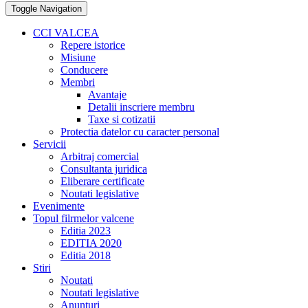
Toggle Navigation
CCI VALCEA
Repere istorice
Misiune
Conducere
Membri
Avantaje
Detalii inscriere membru
Taxe si cotizatii
Protectia datelor cu caracter personal
Servicii
Arbitraj comercial
Consultanta juridica
Eliberare certificate
Noutati legislative
Evenimente
Topul filrmelor valcene
Editia 2023
EDITIA 2020
Editia 2018
Stiri
Noutati
Noutati legislative
Anunturi