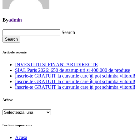
By
admin
Search
Search
Articole recente
INVESTITII SI FINANTARI DIRECTE
SIAL Paris 2026: 650 de startup-uri și 400.000 de produse
Înscrie-te GRATUIT la cursurile care îți pot schimba viitorul!
Înscrie-te GRATUIT la cursurile care îți pot schimba viitorul!
Înscrie-te GRATUIT la cursurile care îți pot schimba viitorul!
Arhive
Arhive
Sectiuni importante
Acasa