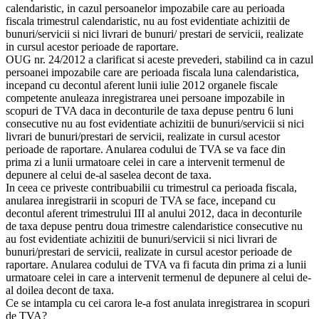
calendaristic, in cazul persoanelor impozabile care au perioada
fiscala trimestrul calendaristic, nu au fost evidentiate achizitii de
bunuri/servicii si nici livrari de bunuri/ prestari de servicii, realizate
in cursul acestor perioade de raportare.
OUG nr. 24/2012 a clarificat si aceste prevederi, stabilind ca in cazul
persoanei impozabile care are perioada fiscala luna calendaristica,
incepand cu decontul aferent lunii iulie 2012 organele fiscale
competente anuleaza inregistrarea unei persoane impozabile in
scopuri de TVA daca in deconturile de taxa depuse pentru 6 luni
consecutive nu au fost evidentiate achizitii de bunuri/servicii si nici
livrari de bunuri/prestari de servicii, realizate in cursul acestor
perioade de raportare. Anularea codului de TVA se va face din
prima zi a lunii urmatoare celei in care a intervenit termenul de
depunere al celui de-al saselea decont de taxa.
In ceea ce priveste contribuabilii cu trimestrul ca perioada fiscala,
anularea inregistrarii in scopuri de TVA se face, incepand cu
decontul aferent trimestrului III al anului 2012, daca in deconturile
de taxa depuse pentru doua trimestre calendaristice consecutive nu
au fost evidentiate achizitii de bunuri/servicii si nici livrari de
bunuri/prestari de servicii, realizate in cursul acestor perioade de
raportare. Anularea codului de TVA va fi facuta din prima zi a lunii
urmatoare celei in care a intervenit termenul de depunere al celui de-
al doilea decont de taxa.
Ce se intampla cu cei carora le-a fost anulata inregistrarea in scopuri
de TVA?