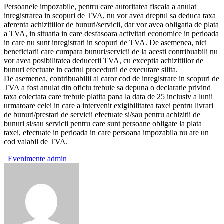
Persoanele impozabile, pentru care autoritatea fiscala a anulat
inregistrarea in scopuri de TVA, nu vor avea dreptul sa deduca taxa
aferenta achizitiilor de bunuri/servicii, dar vor avea obligatia de plata
a TVA, in situatia in care desfasoara activitati economice in perioada
in care nu sunt inregistrati in scopuri de TVA. De asemenea, nici
beneficiarii care cumpara bunuri/servicii de la acesti contribuabili nu
vor avea posibilitatea deducerii TVA, cu exceptia achizitiilor de
bunuri efectuate in cadrul procedurii de executare silita.
De asemenea, contribuabilii al caror cod de inregistrare in scopuri de
TVA a fost anulat din oficiu trebuie sa depuna o declaratie privind
taxa colectata care trebuie platita pana la data de 25 inclusiv a lunii
urmatoare celei in care a intervenit exigibilitatea taxei pentru livrari
de bunuri/prestari de servicii efectuate si/sau pentru achizitii de
bunuri si/sau servicii pentru care sunt persoane obligate la plata
taxei, efectuate in perioada in care persoana impozabila nu are un
cod valabil de TVA.
Evenimente
admin