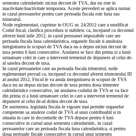
semestru calendaristic niciun decont de TVA, dar nu este in
inactivitate/inactivitate temporara. Aceste prevederi se aplica numai
in cazul persoanelor pentru care perioada fiscala este luna sau
trimestrul.
Noile reglementari, cuprinse in OUG nr. 24/2012 care a modificat
Codul fiscal, clarifica procedura si stabilesc ca, incepand cu decontul
aferent lunii iulie 2012, in cazul persoanei impozabile care are
perioada fiscala luna calendaristica, organele fiscale ii anuleaza
inregistrarea in scopuri de TVA daca nu a depus niciun decont de
taxa pentru 6 luni consecutive. Anularea se face din prima zi a lunii
urmatoare celei in care a intervenit termenul de depunere al celui de-
al saselea decont de taxa.
In cazul persoanelor care au perioada fiscala trimestrul, noile
reglementari prevad ca, incepand cu decontul aferent trimestrului III
al anului 2012, Fiscul le va anula inregistrarea in scopuri de TVA
daca nu au depus niciun decont de taxa pentru doua trimestre
calendaristice consecutive, iar anularea codului de TVA se va face
din prima zi a lunii urmatoare celei in care a intervenit termenul de
depunere al celui de-al doilea decont de taxa.
De asemenea, legislatia fiscala in vigoare mai permite organelor
competente sa anuleze codul de TVA al unui contribuabil si in
situatia in care in deconturile de TVA depuse pentru 6 luni
consecutive in cursul unui semestru calendaristic, in cazul
persoanelor care au perioada fiscala luna calendaristica, si pentru
doua perioade fiscale consecutive in cursul unui semestru