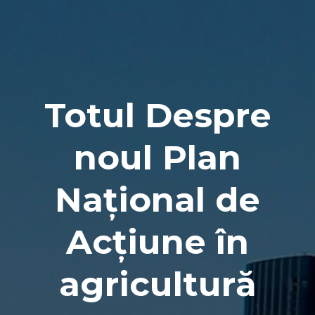
Naviga
Totul Despre
noul Plan
Național de
Acțiune în
agricultură