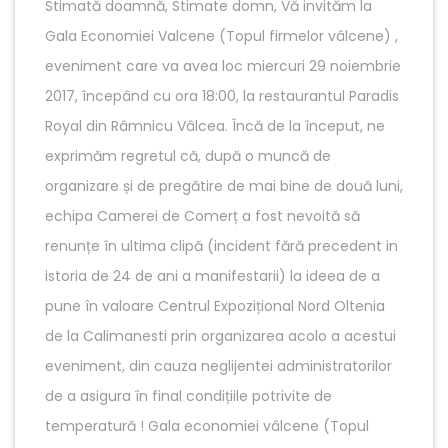
Stimată doamnă, Stimate domn, Vă invităm la
Gala Economiei Valcene (Topul firmelor vâlcene) ,
eveniment care va avea loc miercuri 29 noiembrie
2017, începând cu ora 18:00, la restaurantul Paradis
Royal din Râmnicu Vâlcea. Încă de la început, ne
exprimăm regretul că, după o muncă de
organizare și de pregătire de mai bine de două luni,
echipa Camerei de Comerț a fost nevoită să
renunțe în ultima clipă (incident fără precedent in
istoria de 24 de ani a manifestarii) la ideea de a
pune în valoare Centrul Expozițional Nord Oltenia
de la Calimanesti prin organizarea acolo a acestui
eveniment, din cauza neglijentei administratorilor
de a asigura în final condițiile potrivite de
temperatură ! Gala economiei vâlcene (Topul