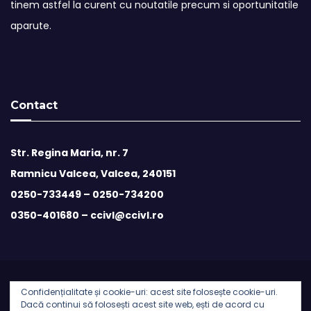
tinem astfel la curent cu noutatile precum si oportunitatile
aparute.
Contact
Str. Regina Maria, nr. 7
Ramnicu Valcea, Valcea, 240151
0250-733449 –
0250-734200
0350-401680 –
ccivl@ccivl.ro
Confidențialitate și cookie-uri: acest site folosește cookie-uri.
© 2026 Camera de Comert si Industrie Valcea | Theme by
Dacă continui să folosești acest site web, ești de acord cu