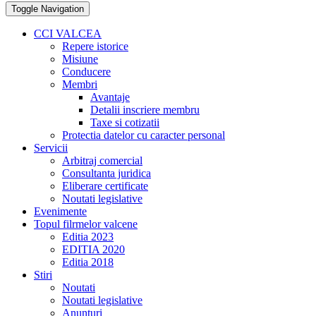
Toggle Navigation
CCI VALCEA
Repere istorice
Misiune
Conducere
Membri
Avantaje
Detalii inscriere membru
Taxe si cotizatii
Protectia datelor cu caracter personal
Servicii
Arbitraj comercial
Consultanta juridica
Eliberare certificate
Noutati legislative
Evenimente
Topul filrmelor valcene
Editia 2023
EDITIA 2020
Editia 2018
Stiri
Noutati
Noutati legislative
Anunturi