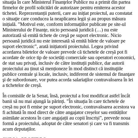
situaţia în care Ministerul Finanţelor Publice nu a primit din partea
firmelor de profil solicitări de autorizare pentru emiterea acestor
tichetei. Reprezentanții puterii, care au inițiat proiectul, au constatat
o situaţie care conducea la neaplicarea legii și au propus măsura
inițială. ”Motivul este, conform informaţiilor publicate pe site-ul
Ministerului de Finanţe, nicio persoană juridică (…) nu este
autorizată să emită tichete de creşă pe suport electronic. Nicio
persoană juridică nu este interesată să emită bilete de valoare pe
suport electronic”, arată inițiatorii proiectului. Legea privind
acordarea biletelor de valoare prevede că tichetele de creșă pot fi
acordate de orice tip de societăți comerciale sau operatori economici,
de stat sau privați, inclusiv de către instituții publice, dar autorii
proiectului au ținut să menționeze în mod distinct că instituţiile
publice centrale şi locale, inclusiv, indiferent de sistemul de finanţare
şi de subordonare, vor putea acorda salariaţilor contravaloarea în lei
a tichetelor de creșă.
În comisiile de la Senat, însă, proiectul a fost modificat astfel încât
banii să nu mai ajungă la părinți. ”În situația în care tichetele de
creșă nu pot fi emise pe suport electronic, contravaloarea acestora va
fi achitată în mod direct de către angajator creșelor sau entităților
asimilate acestora în care angajații au copii înscriși”, prevede noua
formă a proiectului, adoptat de către senatori și care va fi transmis
acum deputaților.