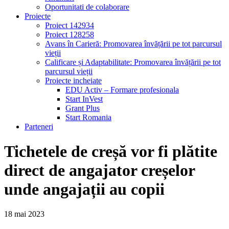
Oportunitati de colaborare
Proiecte
Proiect 142934
Proiect 128258
Avans în Carieră: Promovarea învățării pe tot parcursul
vieții
Calificare și Adaptabilitate: Promovarea învățării pe tot
parcursul vieții
Proiecte incheiate
EDU Activ – Formare profesionala
Start InVest
Grant Plus
Start Romania
Parteneri
Tichetele de creșă vor fi plătite
direct de angajator creșelor
unde angajații au copii
18
mai
2023