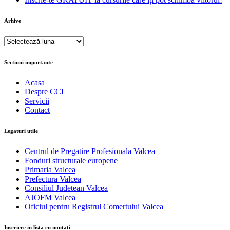
Arhive
Arhive
Sectiuni importante
Acasa
Despre CCI
Servicii
Contact
Legaturi utile
Centrul de Pregatire Profesionala Valcea
Fonduri structurale europene
Primaria Valcea
Prefectura Valcea
Consiliul Judetean Valcea
AJOFM Valcea
Oficiul pentru Registrul Comertului Valcea
Inscriere in lista cu noutati