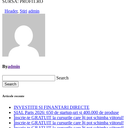
SURSA: PROFIT.RO
Header
,
Stiri
admin
By
admin
Search
Search
Articole recente
INVESTITII SI FINANTARI DIRECTE
SIAL Paris 2026: 650 de startup-uri și 400.000 de produse
Înscrie-te GRATUIT la cursurile care îți pot schimba viitorul!
Înscrie-te GRATUIT la cursurile care îți pot schimba viitorul!
Înscrie-te GRATUIT la cursurile care îți pot schimba viitorul!