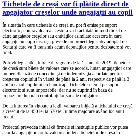
Tichetele de creșă vor fi plătite direct de
angajator creșelor unde angajații au copii
În situația în care tichetele de creșă nu pot fi emise pe suport
electronic, contravaloarea acestora va fi achitată în mod direct de
către angajator creșelor sau entităților asimilate acestora în care
angajații au copii înscriși, prevede un proiect legislativ adoptat de
Senat și care va fi transmis acum deputaților pentru dezbatere și vot
final.
Potrivit legislației, intrate în vigoare de la 1 ianuarie 2019, tichetele
de creșă sunt bilete de valoare care se acordă, lunar, angajaţilor care
nu beneficiază de concediul şi de indemnizaţia acordate pentru
creşterea copilului în vârstă de până la 2 ani, respectiv de până la 3
ani în cazul copilului cu handicap. Tichetele se emit pe suport
electronic și sunt impozabile, dar nu se cuprind în baza de
impozitare lunară a contribuțiilor sociale obligatorii.
De la intrarea în vigoare a legii, valoarea inițială a tichetului de creșă
a crescut de la 450 lei la 570 lei, ultima majorare având loc anul
trecut.
Proiectul prevedea inițial că firmele și instituțiile publice vor putea
acorda angajaților contravaloarea în lei a tichetelor de creșă în