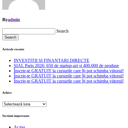
By
admin
Search
Search
Articole recente
INVESTITII SI FINANTARI DIRECTE
SIAL Paris 2026: 650 de startup-uri și 400.000 de produse
Înscrie-te GRATUIT la cursurile care îți pot schimba viitorul!
Înscrie-te GRATUIT la cursurile care îți pot schimba viitorul!
Înscrie-te GRATUIT la cursurile care îți pot schimba viitorul!
Arhive
Arhive
Sectiuni importante
Acasa