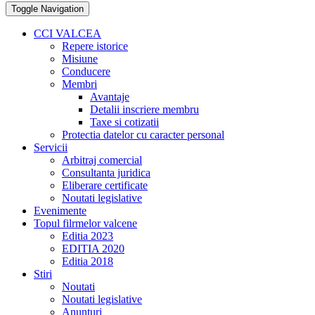
Toggle Navigation
CCI VALCEA
Repere istorice
Misiune
Conducere
Membri
Avantaje
Detalii inscriere membru
Taxe si cotizatii
Protectia datelor cu caracter personal
Servicii
Arbitraj comercial
Consultanta juridica
Eliberare certificate
Noutati legislative
Evenimente
Topul filrmelor valcene
Editia 2023
EDITIA 2020
Editia 2018
Stiri
Noutati
Noutati legislative
Anunturi