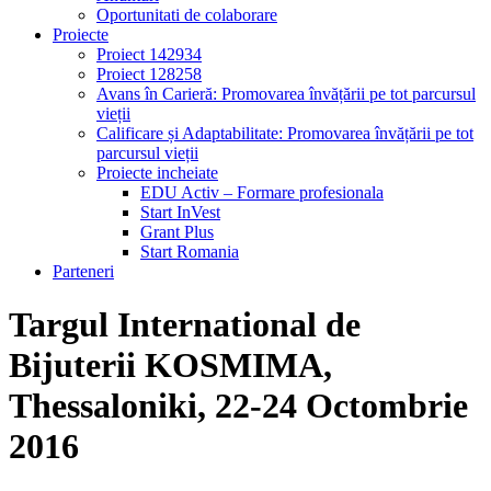
Oportunitati de colaborare
Proiecte
Proiect 142934
Proiect 128258
Avans în Carieră: Promovarea învățării pe tot parcursul
vieții
Calificare și Adaptabilitate: Promovarea învățării pe tot
parcursul vieții
Proiecte incheiate
EDU Activ – Formare profesionala
Start InVest
Grant Plus
Start Romania
Parteneri
Targul International de
Bijuterii KOSMIMA,
Thessaloniki, 22-24 Octombrie
2016