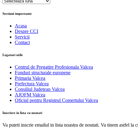
Arhive
Sectiuni importante
Acasa
Despre CCI
Servicii
Contact
Legaturi utile
Centrul de Pregatire Profesionala Valcea
Fonduri structurale europene
Primaria Valcea
Prefectura Valcea
Consiliul Judetean Valcea
AJOFM Valcea
Oficiul pentru Registrul Comertului Valcea
Inscriere in lista cu noutati
Va puteti inscrie emailul in lista noastra de noutati. Va tinem astfel la 