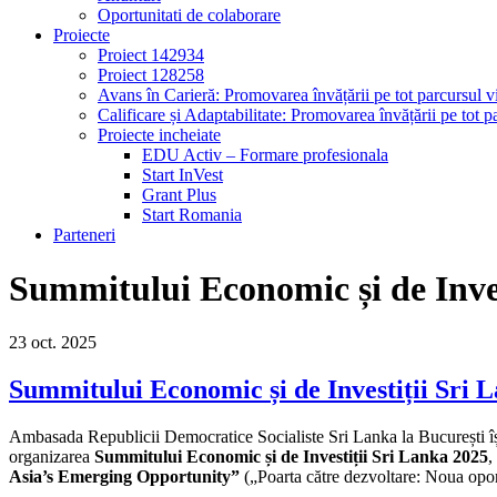
Oportunitati de colaborare
Proiecte
Proiect 142934
Proiect 128258
Avans în Carieră: Promovarea învățării pe tot parcursul vi
Calificare și Adaptabilitate: Promovarea învățării pe tot pa
Proiecte incheiate
EDU Activ – Formare profesionala
Start InVest
Grant Plus
Start Romania
Parteneri
Summitului Economic și de Inves
23
oct.
2025
Summitului Economic și de Investiții Sri 
Ambasada Republicii Democratice Socialiste Sri Lanka la București îș
organizarea
Summitului Economic și de Investiții Sri Lanka 2025
,
Asia’s Emerging Opportunity”
(„Poarta către dezvoltare: Noua opor