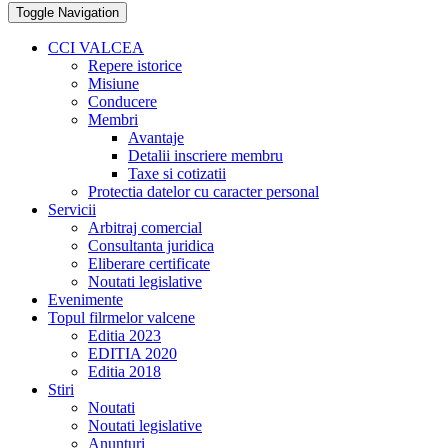
Toggle Navigation
CCI VALCEA
Repere istorice
Misiune
Conducere
Membri
Avantaje
Detalii inscriere membru
Taxe si cotizatii
Protectia datelor cu caracter personal
Servicii
Arbitraj comercial
Consultanta juridica
Eliberare certificate
Noutati legislative
Evenimente
Topul filrmelor valcene
Editia 2023
EDITIA 2020
Editia 2018
Stiri
Noutati
Noutati legislative
Anunturi