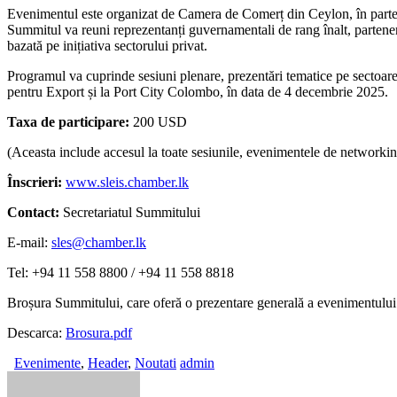
Evenimentul este organizat de Camera de Comerț din Ceylon, în partene
Summitul va reuni reprezentanți guvernamentali de rang înalt, parteneri 
bazată pe inițiativa sectorului privat.
Programul va cuprinde sesiuni plenare, prezentări tematice pe sectoa
pentru Export și la Port City Colombo, în data de 4 decembrie 2025.
Taxa de participare:
200 USD
(Aceasta include accesul la toate sesiunile, evenimentele de networkin
Înscrieri:
www.sleis.chamber.lk
Contact:
Secretariatul Summitului
E-mail:
sles@chamber.lk
Tel: +94 11 558 8800 / +94 11 558 8818
Broșura Summitului, care oferă o prezentare generală a evenimentului ș
Descarca:
Brosura.pdf
Evenimente
,
Header
,
Noutati
admin