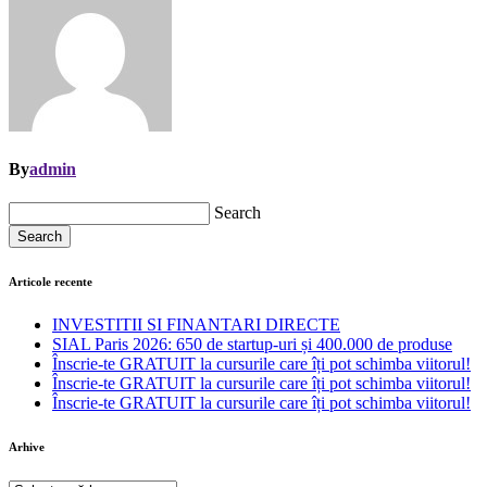
By
admin
Search
Search
Articole recente
INVESTITII SI FINANTARI DIRECTE
SIAL Paris 2026: 650 de startup-uri și 400.000 de produse
Înscrie-te GRATUIT la cursurile care îți pot schimba viitorul!
Înscrie-te GRATUIT la cursurile care îți pot schimba viitorul!
Înscrie-te GRATUIT la cursurile care îți pot schimba viitorul!
Arhive