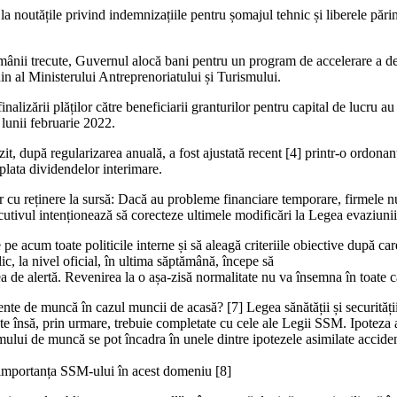
noutățile privind indemnizațiile pentru șomajul tehnic și liberele părinți
ptămânii trecute, Guvernul alocă bani pentru un program de accelerare a
 al Ministerului Antreprenoriatului și Turismului.
lizării plăților către beneficiarii granturilor pentru capital de lucru au f
lunii februarie 2022.
t, după regularizarea anuală, a fost ajustată recent [4] printr-o ordona
)plata dividendelor interimare.
r cu reținere la sursă: Dacă au probleme financiare temporare, firmele n
utivul intenționează să corecteze ultimele modificări la Legea evaziunii 
 acum toate politicile interne și să aleagă criteriile obiective după ca
ic, la nivel oficial, în ultima săptămână, începe să
ea de alertă. Revenirea la o așa-zisă normalitate nu va însemna în toate caz
 de muncă în cazul muncii de acasă? [7] Legea sănătății și securității
 însă, prin urmare, trebuie completate cu cele ale Legii SSM. Ipoteza a
ogramului de muncă se pot încadra în unele dintre ipotezele asimilate a
importanța SSM-ului în acest domeniu [8]