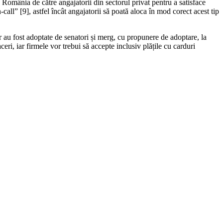
România de către angajatorii din sectorul privat pentru a satisface
all” [9], astfel încât angajatorii să poată aloca în mod corect acest tip
r au fost adoptate de senatori și merg, cu propunere de adoptare, la
ceri, iar firmele vor trebui să accepte inclusiv plățile cu carduri