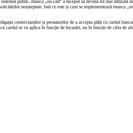
stemul public, munca „on-call” a început să devină tot mai utilizată în 
solicitărilor neașteptate. Iată ce este și cum se implementează munca „on-c
ligația comercianților și prestatorilor de a accepta plăți cu cardul banca
 cu cardul se va aplica în funcție de încasări, nu în funcție de cifra de afa