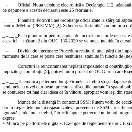
_→__ _Oficial: Noua versiune electronică a Declarației 112, adaptată la 
de depunere a acestei declarații este 25 februarie.
_→__ _Finanțări: Potrivit unei ordonanțe oficializate la sfârșitul să
pentru IMM-uri (PREIMM) [2]. Schema va fi stabilită curând prin ordin
_→__ _Plata granturilor pentru capital de lucru: Corecturile necesare fina
acest fel_ _măsura 2 din OUG 130/2020 se va putea închide în cursul 
_→__ _Dividende interimare: Procedura restituirii unei părți din impozi
momente de la care se poate cere restituirea, stabilite în funcție de (ne
_→__ _Corecturi la reincriminarea neplății impozitelor și contribuțiilo
impozite și contribuții [5], potrivit unui proiect de OUG prin care Exec
_→__ _Telemunca pe termen lung: Firmele ar trebui să-și adapteze de pe
tendințele la nivel european, precum și discuțiile purtate în spațiul publ
se contureze tot mai clar ideea că în viitorul apropiat vom ieși din star
_→__ _Munca de la distanță în contextul SSM: Putem vorbi de accidente
dar în Legea telemuncii regăsim câteva prevederi de SSM – insuficiente
ignorată și nici nu ar trebui, întrucât faptele petrecute în timpul pr
expres.
+ Munca pe platformele digitale: Exemple de reglementare din UE și 