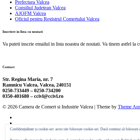
Prefectura Valcea
Consiliul Judetean Valcea
AJOFM Valcea
Oficiul pentru Registrul Comertului Valcea
Inscriere in lista cu noutati
Va puteti inscrie emailul in lista noastra de noutati. Va tinem astfel la 
Contact
Str. Regina Maria, nr. 7
Ramnicu Valcea, Valcea, 240151
0250-733449 –
0250-734200
0350-401680 –
ccivl@ccivl.ro
© 2026 Camera de Comert si Industrie Valcea | Theme by
Theme Ans
Confidențialitate și cookie-uri: acest site folosește cookie-uri. Dacă continui să folosești a