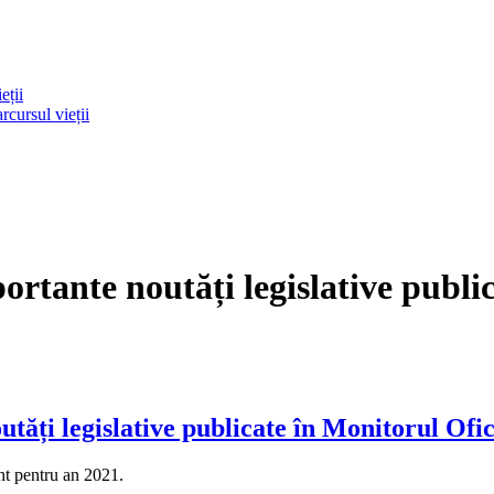
eții
rcursul vieții
ortante noutăți legislative publi
utăți legislative publicate în Monitorul Ofi
ant pentru an 2021.