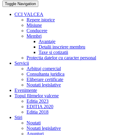
Toggle Navigation
CCI VALCEA
Repere istorice
Misiune
Conducere
Membri
Avantaje
Detalii inscriere membru
Taxe si cotizatii
Protectia datelor cu caracter personal
Servicii
Arbitraj comercial
Consultanta juridica
Eliberare certificate
Noutati legislative
Evenimente
Topul filrmelor valcene
Editia 2023
EDITIA 2020
Editia 2018
Stiri
Noutati
Noutati legislative
Anunturi