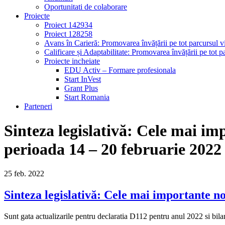
Oportunitati de colaborare
Proiecte
Proiect 142934
Proiect 128258
Avans în Carieră: Promovarea învățării pe tot parcursul vi
Calificare și Adaptabilitate: Promovarea învățării pe tot pa
Proiecte incheiate
EDU Activ – Formare profesionala
Start InVest
Grant Plus
Start Romania
Parteneri
Sinteza legislativă: Cele mai imp
perioada 14 – 20 februarie 2022
25
feb.
2022
Sinteza legislativă: Cele mai importante no
Sunt gata actualizarile pentru declaratia D112 pentru anul 2022 si bil