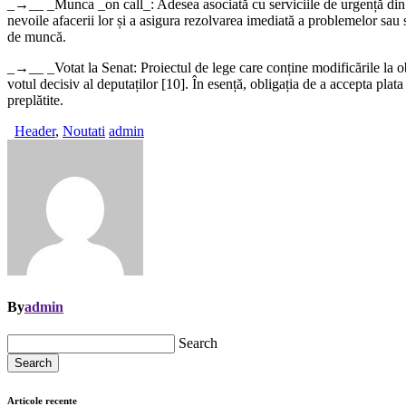
_→__ _Munca _on call_: Adesea asociată cu serviciile de urgență din si
nevoile afacerii lor și a asigura rezolvarea imediată a problemelor sau 
de muncă.
_→__ _Votat la Senat: Proiectul de lege care conține modificările la ob
votul decisiv al deputaților [10]. În esență, obligația de a accepta plata
preplătite.
Header
,
Noutati
admin
By
admin
Search
Search
Articole recente