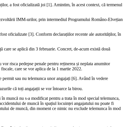
lor, a fost oficializată joi [1]. Amintim, în acest context, că termenul
 dezvoltării IMM-urilor, prin intermediul Programului Româno-Elvețian
ost oficializate [3]. Conform declarațiilor recente ale autorităților, în
nță care se aplică din 3 februarie. Concret, de-acum există două
u vor risca pedepse penale pentru reținerea și neplata anumitor
fiscale, care se vor aplica de la 1 martie 2022.
re permit sau nu telemunca unor angajați [6]. Având în vedere
urile că toți angajații se vor întoarce la birou.
 în muncă nu s-a modificat pentru a trata în mod special telemunca,
ccidentului de muncă în spațiul locuinței angajatului nu poate fi
ccidentului de muncă, din moment ce nimic nu exclude telemunca în mod