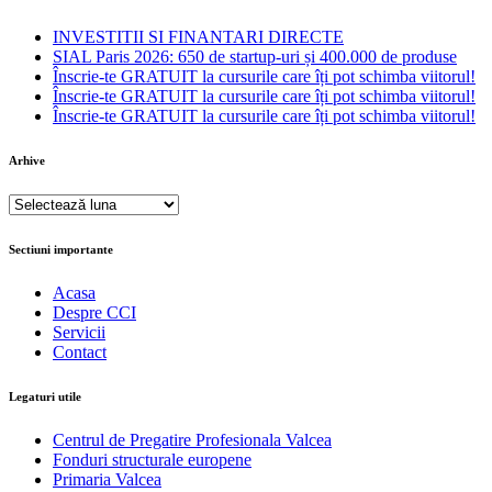
INVESTITII SI FINANTARI DIRECTE
SIAL Paris 2026: 650 de startup-uri și 400.000 de produse
Înscrie-te GRATUIT la cursurile care îți pot schimba viitorul!
Înscrie-te GRATUIT la cursurile care îți pot schimba viitorul!
Înscrie-te GRATUIT la cursurile care îți pot schimba viitorul!
Arhive
Arhive
Sectiuni importante
Acasa
Despre CCI
Servicii
Contact
Legaturi utile
Centrul de Pregatire Profesionala Valcea
Fonduri structurale europene
Primaria Valcea