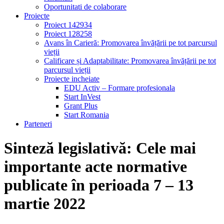
Oportunitati de colaborare
Proiecte
Proiect 142934
Proiect 128258
Avans în Carieră: Promovarea învățării pe tot parcursul
vieții
Calificare și Adaptabilitate: Promovarea învățării pe tot
parcursul vieții
Proiecte incheiate
EDU Activ – Formare profesionala
Start InVest
Grant Plus
Start Romania
Parteneri
Sinteză legislativă: Cele mai
importante acte normative
publicate în perioada 7 – 13
martie 2022