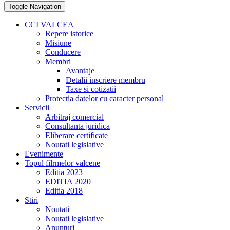
Toggle Navigation
CCI VALCEA
Repere istorice
Misiune
Conducere
Membri
Avantaje
Detalii inscriere membru
Taxe si cotizatii
Protectia datelor cu caracter personal
Servicii
Arbitraj comercial
Consultanta juridica
Eliberare certificate
Noutati legislative
Evenimente
Topul filrmelor valcene
Editia 2023
EDITIA 2020
Editia 2018
Stiri
Noutati
Noutati legislative
Anunturi