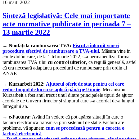
16
mart.
2022
Sinteză legislativă: Cele mai importante
acte normative publicate în perioada 7 –
13 martie 2022
→
Noutăți la rambursarea TVA:
Fiscul a înlocuit vineri
procedura efectivă de rambursare a TVA-ului
. Măsura vine în
contextul în care, de la 1 februarie 2022, s-a permanentizat formal
rambursarea TVA-ului
cu control ulterior
, ca regulă generală, astfel
că era necesară adaptarea procedurii de rambursare prin ordin al
ANAF.
→
Kurzarbeit 2022:
Ajutorul oferit de stat pentru cei care
reduc timpul de lucru se aplică până pe 9 iunie
. Mecanismul
Kurzarbeit a fost anul trecut unul dintre principalele tipuri de ajutor
acordate de Guvern firmelor și singurul care s-a acordat de-a lungul
întregului an.
→
e-Factura:
Având în vedere că pot apărea situații în care o
factură electronică transmisă prin sistemul de stat e-Factura are
probleme, vă spunem
cum se procedează pentru a corecta o
factură electronică
.