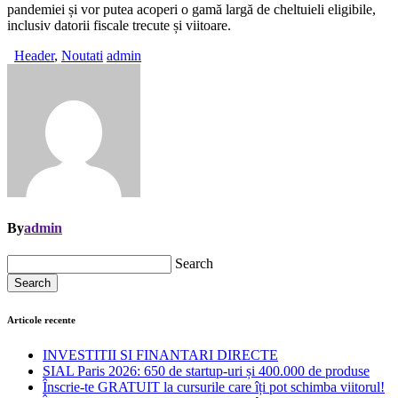
pandemiei și vor putea acoperi o gamă largă de cheltuieli eligibile,
inclusiv datorii fiscale trecute și viitoare.
Header
,
Noutati
admin
By
admin
Search
Search
Articole recente
INVESTITII SI FINANTARI DIRECTE
SIAL Paris 2026: 650 de startup-uri și 400.000 de produse
Înscrie-te GRATUIT la cursurile care îți pot schimba viitorul!