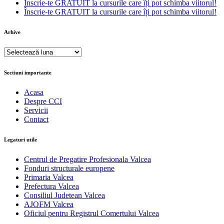
Înscrie-te GRATUIT la cursurile care îți pot schimba viitorul!
Înscrie-te GRATUIT la cursurile care îți pot schimba viitorul!
Arhive
Arhive
Sectiuni importante
Acasa
Despre CCI
Servicii
Contact
Legaturi utile
Centrul de Pregatire Profesionala Valcea
Fonduri structurale europene
Primaria Valcea
Prefectura Valcea
Consiliul Judetean Valcea
AJOFM Valcea
Oficiul pentru Registrul Comertului Valcea