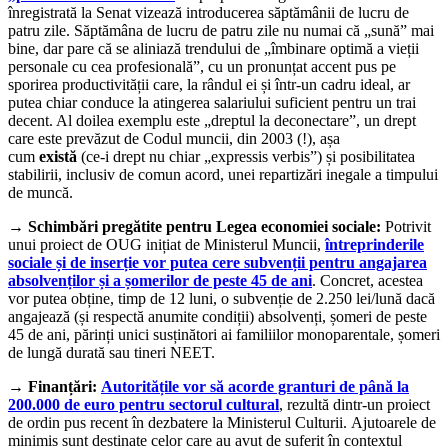
înregistrată la Senat vizează introducerea săptămânii de lucru de
patru zile. Săptămâna de lucru de patru zile nu numai că „sună” mai
bine, dar pare că se aliniază trendului de „îmbinare optimă a vieții
personale cu cea profesională”, cu un pronunțat accent pus pe
sporirea productivității care, la rândul ei și într-un cadru ideal, ar
putea chiar conduce la atingerea salariului suficient pentru un trai
decent. Al doilea exemplu este „dreptul la deconectare”, un drept
care este prevăzut de Codul muncii, din 2003 (!), așa
cum
există
(ce-i drept nu chiar „expressis verbis”) și posibilitatea
stabilirii, inclusiv de comun acord, unei repartizări inegale a timpului
de muncă.
→
Schimbări pregătite pentru Legea economiei sociale:
Potrivit
unui proiect de OUG inițiat de Ministerul Muncii,
întreprinderile
sociale și de inserție vor putea cere subvenții pentru angajarea
absolvenților și a șomerilor de peste 45 de ani
. Concret, acestea
vor putea obține, timp de 12 luni, o subvenție de 2.250 lei/lună dacă
angajează (și respectă anumite condiții) absolvenți, șomeri de peste
45 de ani, părinți unici susținători ai familiilor monoparentale, șomeri
de lungă durată sau tineri NEET.
→
Finanțări:
Autoritățile vor să acorde granturi de până la
200.000 de euro pentru sectorul cultural
, rezultă dintr-un proiect
de ordin pus recent în dezbatere la Ministerul Culturii. Ajutoarele de
minimis sunt destinate celor care au avut de suferit în contextul