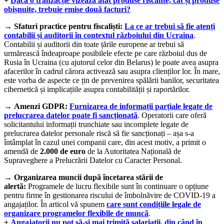
+
Dacă o tranzacție vizează atât produse riscante, cât și produse
obișnuite, trebuie emise două facturi?
→
Sfaturi practice pentru fiscaliști:
La ce ar trebui să fie atenți
contabilii și auditorii în contextul războiului din Ucraina
.
Contabilii și auditorii din toate țările europene ar trebui să
urmărească îndeaproape posibilele efecte pe care războiul dus de
Rusia în Ucraina (cu ajutorul celor din Belarus) le poate avea asupra
afacerilor în cadrul cărora activează sau asupra clienților lor. În mare,
este vorba de aspecte ce țin de prevenirea spălării banilor, securitatea
cibernetică și implicațiile asupra contabilității și raportărilor.
→
Amenzi GDPR:
Furnizarea de informații parțiale legate de
prelucrarea datelor poate fi sancționată
. Operatorii care oferă
solicitantului informații trunchiate sau incomplete legate de
prelucrarea datelor personale riscă să fie sancționați – așa s-a
întâmplat în cazul unei companii care, din acest motiv, a primit o
amendă de
2.000 de euro
de la Autoritatea Națională de
Supraveghere a Prelucrării Datelor cu Caracter Personal.
→
Organizarea muncii după încetarea stării de
alertă:
Programele de lucru flexibile sunt în continuare o opțiune
pentru firme în gestionarea riscului de îmbolnăvire de COVID-19 a
angajaților. În articol vă spunem
care sunt condițiile legale de
organizare programelor flexibile de muncă
.
+
Angajatorii nu pot să-și mai trimită salariații, din când în