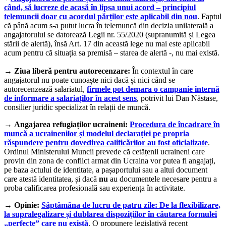
când, să lucreze de acasă în lipsa unui acord – principiul
telemuncii doar cu acordul părților este aplicabil din nou
. Faptul
că până acum s-a putut lucra în telemuncă din decizia unilaterală a
angajatorului se datorează Legii nr. 55/2020 (supranumită și Legea
stării de alertă), însă Art. 17 din această lege nu mai este aplicabil
acum pentru că situația sa premisă – starea de alertă -, nu mai există.
→
Ziua liberă pentru autorecenzare:
În contextul în care
angajatorul nu poate cunoaște nici dacă și nici când se
autorecenzează salariatul,
firmele pot demara o campanie internă
de informare a salariaților în acest sens
, potrivit lui Dan Năstase,
consilier juridic specializat în relații de muncă.
→
Angajarea refugiaților ucraineni:
Procedura de încadrare în
muncă a ucrainenilor și modelul declarației pe propria
răspundere pentru dovedirea calificărilor au fost oficializate
.
Ordinul Ministerului Muncii prevede că cetățenii ucraineni care
provin din zona de conflict armat din Ucraina vor putea fi angajați,
pe baza actului de identitate, a pașaportului sau a altui document
care atestă identitatea, și dacă
nu
au documentele necesare pentru a
proba calificarea profesională sau experiența în activitate.
→
Opinie:
Săptămâna de lucru de patru zile: De la flexibilizare,
la supralegalizare și dublarea dispozițiilor în căutarea formulei
„perfecte” care nu există
. O propunere legislativă recent