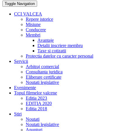
Toggle Navigation
CCI VALCEA
Repere istorice
Misiune
Conducere
Membri
Avantaje
Detalii inscriere membru
Taxe si cotizatii
Protectia datelor cu caracter personal
Servicii
Arbitraj comercial
Consultanta juridica
Eliberare certificate
Noutati legislative
Evenimente
Topul filrmelor valcene
Editia 2023
EDITIA 2020
Editia 2018
Stiri
Noutati
Noutati legislative
Anunturi