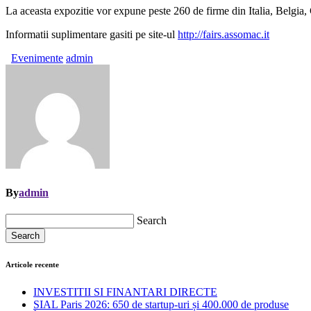
La aceasta expozitie vor expune peste 260 de firme din Italia, Belgia,
Informatii suplimentare gasiti pe site-ul
http://fairs.assomac.it
Evenimente
admin
By
admin
Search
Search
Articole recente
INVESTITII SI FINANTARI DIRECTE
SIAL Paris 2026: 650 de startup-uri și 400.000 de produse