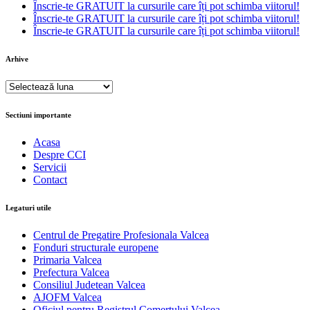
Înscrie-te GRATUIT la cursurile care îți pot schimba viitorul!
Înscrie-te GRATUIT la cursurile care îți pot schimba viitorul!
Înscrie-te GRATUIT la cursurile care îți pot schimba viitorul!
Arhive
Arhive
Sectiuni importante
Acasa
Despre CCI
Servicii
Contact
Legaturi utile
Centrul de Pregatire Profesionala Valcea
Fonduri structurale europene
Primaria Valcea
Prefectura Valcea
Consiliul Judetean Valcea
AJOFM Valcea
Oficiul pentru Registrul Comertului Valcea