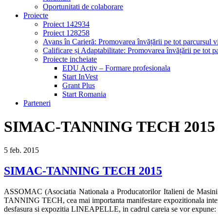
Oportunitati de colaborare
Proiecte
Proiect 142934
Proiect 128258
Avans în Carieră: Promovarea învățării pe tot parcursul vi
Calificare și Adaptabilitate: Promovarea învățării pe tot pa
Proiecte incheiate
EDU Activ – Formare profesionala
Start InVest
Grant Plus
Start Romania
Parteneri
SIMAC-TANNING TECH 2015
5
feb.
2015
SIMAC-TANNING TECH 2015
ASSOMAC (Asociatia Nationala a Producatorilor Italieni de Masini p
TANNING TECH, cea mai importanta manifestare expozitionala internatio
desfasura si expozitia LINEAPELLE, in cadrul careia se vor expune: com