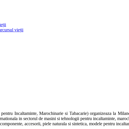
eții
rcursul vieții
entru Incaltaminte, Marochinarie si Tabacarie) organizeaza la Milan
nala in sectorul de masini si tehnologii pentru incaltaminte, marochinar
ponente, accesorii, piele naturala si sintetica, modele pentru incaltami