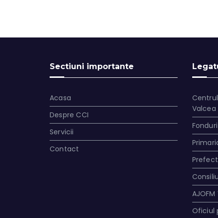
Sectiuni importante
Legatu
Acasa
Centrul
Valcea
Despre CCI
Fonduri
Servicii
Primari
Contact
Prefec
Consili
AJOFM 
Oficiul