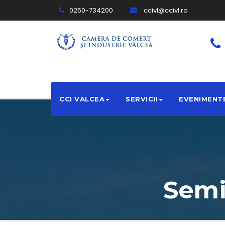
0250-734200
ccivl@ccivl.ro
CCI VALCEA
SERVICII
EVENIMENT
Semi