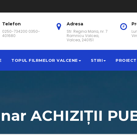
Telefon
Adresa
P
0250-734200 0350-
Str. Regina Maria, nr. 7
Lun
401680
Ramnicu Valcea,
Vin
Valcea, 240151
E
TOPUL FILRMELOR VALCENE
STIRI
PROIECT
nar ACHIZIȚII PU