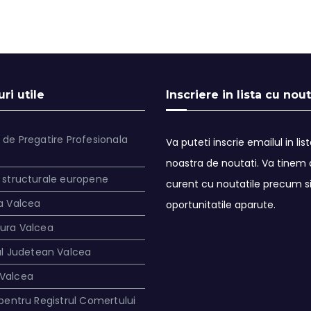
ri utile
Inscriere in lista cu nout
 de Pregatire Profesionala
Va puteti inscrie emailul in lis
noastra de noutati. Va tinem a
 structurale europene
curent cu noutatile precum s
a Valcea
oportunitatile aparute.
tura Valcea
ul Judetean Valcea
Valcea
 pentru Registrul Comertului