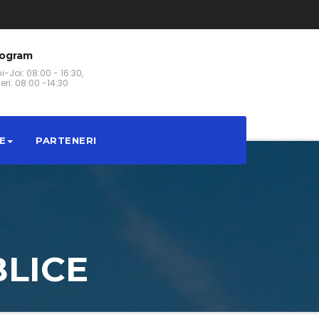
rogram
i-Joi: 08:00 - 16:30,
eri: 08:00 -14:30
E
PARTENERI
BLICE