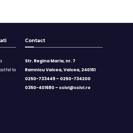
ati
Contact
ta
Str. Regina Maria, nr. 7
stfel la
Ramnicu Valcea, Valcea, 240151
i
0250-733449 –
0250-734200
0350-401680 –
ccivl@ccivl.ro