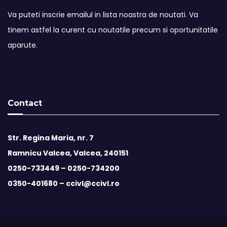
Va puteti inscrie emailul in lista noastra de noutati. Va
tinem astfel la curent cu noutatile precum si oportunitatile
aparute.
Contact
Str. Regina Maria, nr. 7
Ramnicu Valcea, Valcea, 240151
0250-733449 –
0250-734200
0350-401680 –
ccivl@ccivl.ro