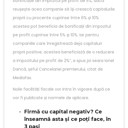
bonificație din impozitul pe profit de 5%, dacă
reușește acea companie să își crească capitalurile
proprii cu procente cuprinse între 6% și 10%
acestea pot beneficia de bonificații din impozitul
pe profit cuprinse între 5% și 10%. Iar pentru
companiile care înregistrează deja capitaluri
proprii positive, acestea beneficiază de o reducere
a impozitului pe profit de 2%”, a spus joi seara Ionel
Dancă, șeful Cancelariei premierului, citat de
Mediafax.
Noile facilități fiscale vor intra în vigoare după ce
vor fi publicate și normele de aplicare.
Firmă cu capital negativ? Ce
înseamnă asta și ce poți face, în
3 pași